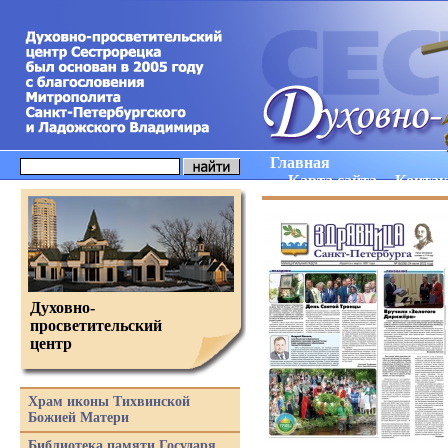
Главная
Карта сайта
Конта
Духовно-
просветительский
центр
Храм иконы Тихвинской
Божией Матери
Библиотека памяти Государя