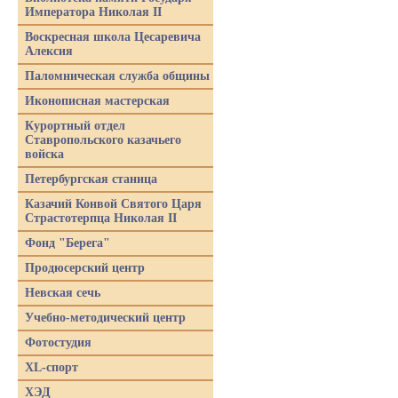
Императора Николая II
Воскресная школа Цесаревича
Алексия
Паломническая служба общины
Иконописная мастерская
Курортный отдел
Ставропольского казачьего
войска
Петербургская станица
Казачий Конвой Святого Царя
Страстотерпца Николая II
Фонд "Берега"
Продюсерский центр
Невская сечь
Учебно-методический центр
Фотостудия
XL-спорт
ХЭД