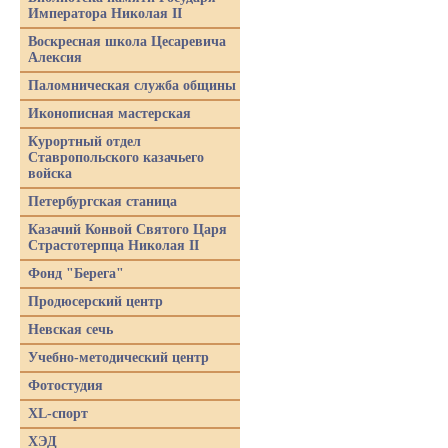
Императора Николая II
Воскресная школа Цесаревича
Алексия
Паломническая служба общины
Иконописная мастерская
Курортный отдел
Ставропольского казачьего
войска
Петербургская станица
Казачий Конвой Святого Царя
Страстотерпца Николая II
Фонд "Берега"
Продюсерский центр
Невская сечь
Учебно-методический центр
Фотостудия
XL-спорт
ХЭД