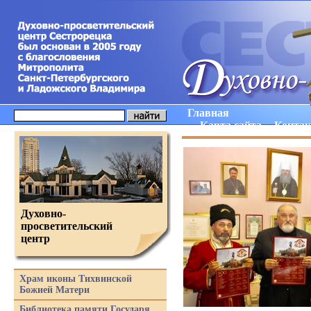
Главная
Карта сайта
Конта
Духовно-
просветительский
центр
Храм иконы Тихвинской
Божией Матери
Библиотека памяти Государя