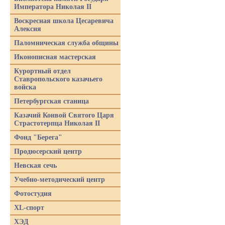
Императора Николая II
Воскресная школа Цесаревича
Алексия
Паломническая служба общины
Иконописная мастерская
Курортный отдел
Ставропольского казачьего
войска
Петербургская станица
Казачий Конвой Святого Царя
Страстотерпца Николая II
Фонд "Берега"
Продюсерский центр
Невская сечь
Учебно-методический центр
Фотостудия
XL-спорт
ХЭД