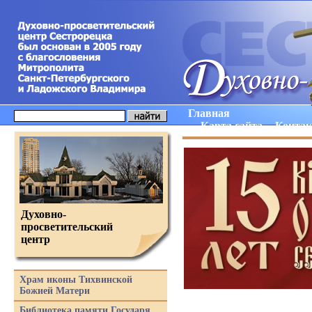
Главная
Карта сайта
Конта
Духовно-
просветительский
центр
Храм иконы Тихвинской
Божией Матери
Библиотека памяти Государя