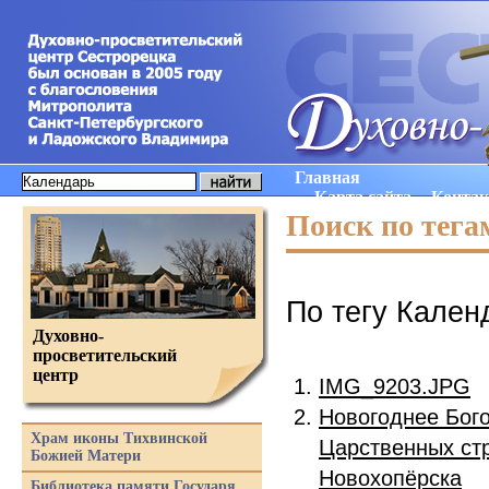
Главная
Карта сайта
Конта
Поиск по тега
По тегу Кален
Духовно-
просветительский
центр
IMG_9203.JPG
Новогоднее Бого
Храм иконы Тихвинской
Царственных стр
Божией Матери
Новохопёрска
Библиотека памяти Государя