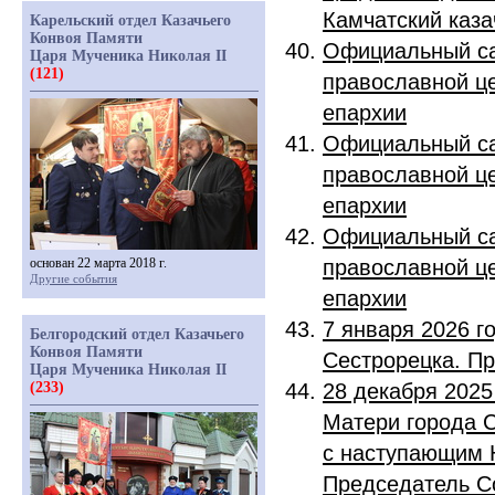
Камчатский каз
Карельский отдел Казачьего
Конвоя Памяти
Официальный са
Царя Мученика Николая II
(121)
православной це
епархии
Официальный са
православной це
епархии
Официальный са
основан 22 марта 2018 г.
православной це
Другие события
епархии
7 января 2026 г
Белгородский отдел Казачьего
Конвоя Памяти
Сестрорецка. П
Царя Мученика Николая II
(233)
28 декабря 2025
Матери города 
с наступающим 
Председатель С