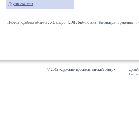
Другие события
Небеси подобная обитель
,
XL-спорт
,
ХЭД
,
Библиотека
,
Календарь
,
Трапезная
,
Р
© 2012 «Духовно-просветительский центр»
Дизай
Разра