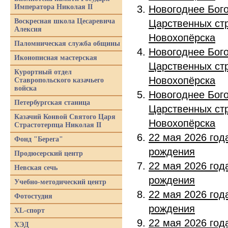
Императора Николая II
Новогоднее Бого
Воскресная школа Цесаревича
Царственных стр
Алексия
Новохопёрска
Паломническая служба общины
Новогоднее Бого
Иконописная мастерская
Царственных стр
Курортный отдел
Новохопёрска
Ставропольского казачьего
войска
Новогоднее Бого
Петербургская станица
Царственных стр
Казачий Конвой Святого Царя
Новохопёрска
Страстотерпца Николая II
22 мая 2026 год
Фонд "Берега"
рождения
Продюсерский центр
22 мая 2026 год
Невская сечь
рождения
Учебно-методический центр
22 мая 2026 год
Фотостудия
рождения
XL-спорт
22 мая 2026 год
ХЭД