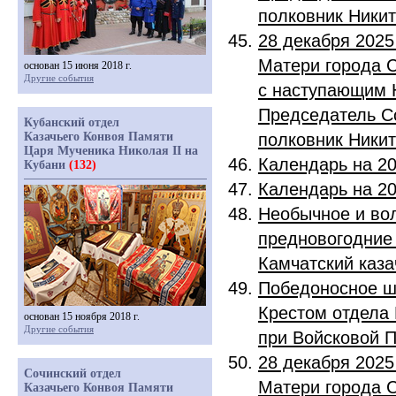
полковник Никит
28 декабря 2025
Матери города 
основан 15 июня 2018 г.
Другие события
с наступающим 
Председатель С
Кубанский отдел
Казачьего Конвоя Памяти
полковник Никит
Царя Мученика Николая II на
Календарь на 20
Кубани
(132)
Календарь на 20
Необычное и во
предновогодние
Камчатский каз
Победоносное ш
Крестом отдела 
основан 15 ноября 2018 г.
Другие события
при Войсковой
28 декабря 2025
Сочинский отдел
Матери города 
Казачьего Конвоя Памяти