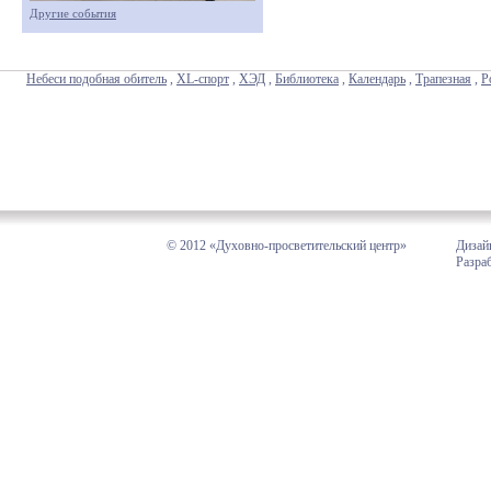
Другие события
Небеси подобная обитель
,
XL-спорт
,
ХЭД
,
Библиотека
,
Календарь
,
Трапезная
,
Р
© 2012 «Духовно-просветительский центр»
Дизай
Разра