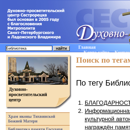
Главная
Карта сайта
Конта
Поиск по тега
По тегу Библи
Духовно-
просветительский
центр
БЛАГОДАРНОСТЬ
Информационная
Храм иконы Тихвинской
культурной авто
Божией Матери
награждён памя
Библиотека памяти Государя