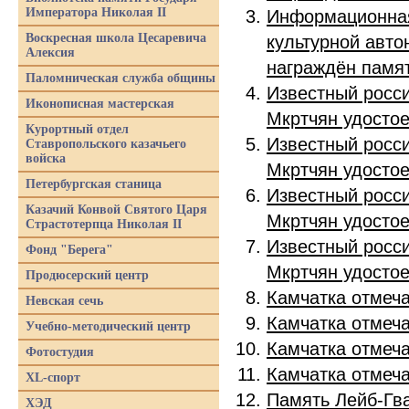
Императора Николая II
Информационная
Воскресная школа Цесаревича
культурной авто
Алексия
награждён памя
Паломническая служба общины
Известный росс
Иконописная мастерская
Мкртчян удосто
Курортный отдел
Известный росс
Ставропольского казачьего
войска
Мкртчян удосто
Петербургская станица
Известный росс
Казачий Конвой Святого Царя
Мкртчян удосто
Страстотерпца Николая II
Известный росс
Фонд "Берега"
Мкртчян удосто
Продюсерский центр
Камчатка отмеча
Невская сечь
Камчатка отмеча
Учебно-методический центр
Камчатка отмеча
Фотостудия
Камчатка отмеча
XL-спорт
Память Лейб-Гва
ХЭД