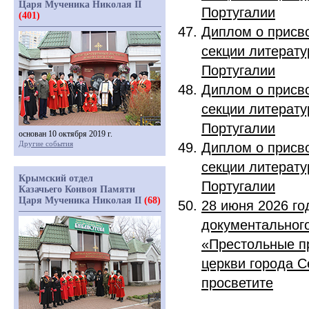
Царя Мученика Николая II
Португалии
(401)
Диплом о присв
секции литерату
Португалии
Диплом о присв
секции литерату
Португалии
основан 10 октября 2019 г.
Другие события
Диплом о присв
секции литерату
Крымский отдел
Португалии
Казачьего Конвоя Памяти
Царя Мученика Николая II
(68)
28 июня 2026 го
документальног
«Престольные пр
церкви города С
просветите