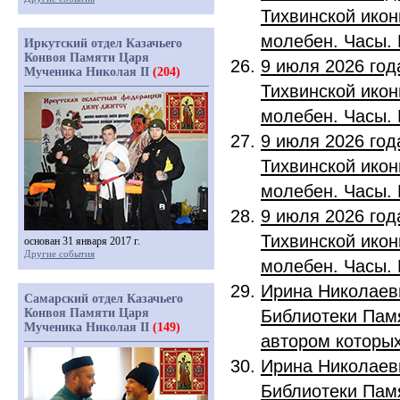
Тихвинской ико
молебен. Часы. 
Иркутский отдел Казачьего
Конвоя Памяти Царя
9 июля 2026 год
Мученика Николая II
(204)
Тихвинской ико
молебен. Часы. 
9 июля 2026 год
Тихвинской ико
молебен. Часы. 
9 июля 2026 год
Тихвинской ико
основан 31 января 2017 г.
Другие события
молебен. Часы. 
Ирина Николаев
Самарский отдел Казачьего
Конвоя Памяти Царя
Библиотеки Памя
Мученика Николая II
(149)
автором которых
Ирина Николаев
Библиотеки Памя