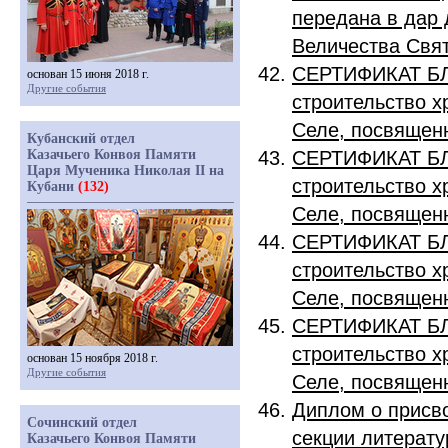
передана в дар 
Величества Свят
СЕРТИФИКАТ БЛ
основан 15 июня 2018 г.
Другие события
строительство х
Селе, посвящен
Кубанский отдел
Казачьего Конвоя Памяти
СЕРТИФИКАТ БЛ
Царя Мученика Николая II на
строительство х
Кубани
(132)
Селе, посвящен
СЕРТИФИКАТ БЛ
строительство х
Селе, посвящен
СЕРТИФИКАТ БЛ
строительство х
основан 15 ноября 2018 г.
Другие события
Селе, посвящен
Диплом о присв
Сочинский отдел
секции литерату
Казачьего Конвоя Памяти