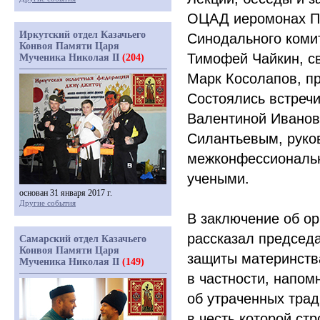
ОЦАД иеромонах П
Иркутский отдел Казачьего
Синодального коми
Конвоя Памяти Царя
Тимофей Чайкин, с
Мученика Николая II
(204)
Марк Косолапов, пр
Состоялись встречи
Валентиной Иванов
Силантьевым, руко
межконфессиональн
учеными.
основан 31 января 2017 г.
Другие события
В заключение об ор
рассказал председ
Самарский отдел Казачьего
Конвоя Памяти Царя
защиты материнств
Мученика Николая II
(149)
в частности, напом
об утраченных тра
в честь которой ст