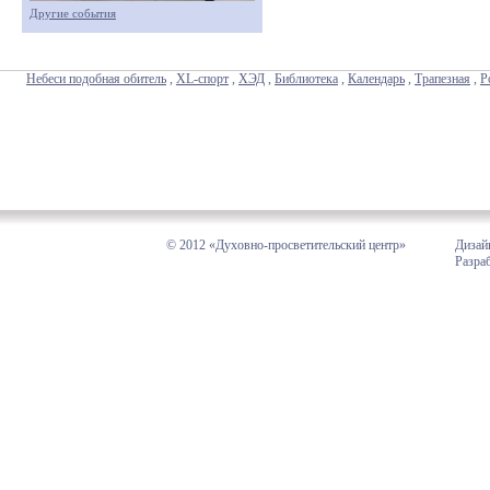
Другие события
Небеси подобная обитель
,
XL-спорт
,
ХЭД
,
Библиотека
,
Календарь
,
Трапезная
,
Р
© 2012 «Духовно-просветительский центр»
Дизай
Разра