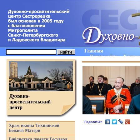
Главная
Карта сайта
Конта
Духовно-
просветительский
центр
Поделиться
Храм иконы Тихвинской
Божией Матери
Библиотека памяти Государя