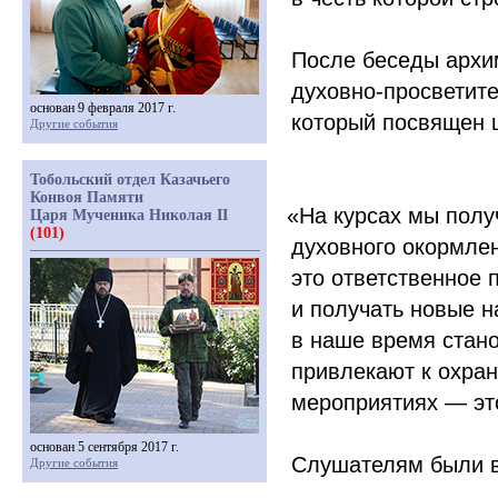
После беседы архи
духовно-просветит
основан 9 февраля 2017 г.
который посвящен ц
Другие события
Тобольский отдел Казачьего
Конвоя Памяти
«
На курсах мы полу
Царя Мученика Николая II
(101)
духовного окормле
это ответственное
и получать новые н
в наше время стано
привлекают к охран
мероприятиях — это
основан 5 сентября 2017 г.
Слушателям были в
Другие события