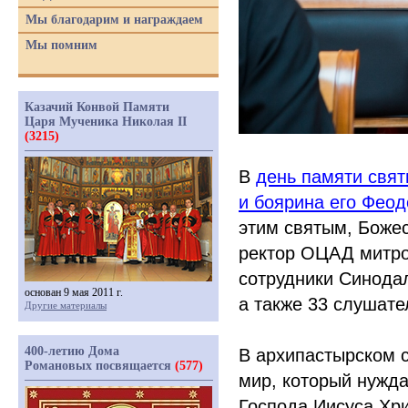
Мы благодарим и награждаем
Мы помним
Казачий Конвой Памяти
Царя Мученика Николая II
(3215)
В
день памяти свят
и боярина его Феод
этим святым, Боже
ректор ОЦАД митро
сотрудники Синодал
основан 9 мая 2011 г.
а также 33 слушате
Другие материалы
400-летию Дома
В архипастырском с
Романовых посвящается
(577)
мир, который нужда
Господа Иисуса Хри