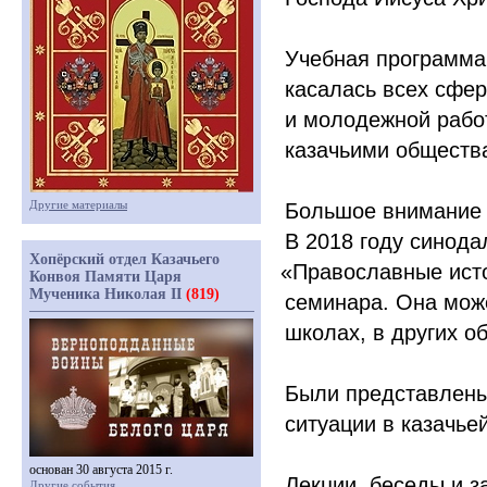
Учебная программа
касалась всех сфер
и молодежной работ
казачьими обществ
Другие материалы
Большое внимание б
В 2018 году синод
Хопёрский отдел Казачьего
«
Православные исто
Конвоя Памяти Царя
Мученика Николая II
(819)
семинара. Она може
школах, в других 
Были представлены
ситуации в казачье
основан 30 августа 2015 г.
Лекции, беседы и з
Другие события