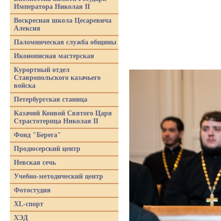
Императора Николая II
Воскресная школа Цесаревича
Алексия
Паломническая служба общины
Иконописная мастерская
Курортный отдел
Ставропольского казачьего
войска
Петербургская станица
Казачий Конвой Святого Царя
Страстотерпца Николая II
Фонд "Берега"
Продюсерский центр
Невская сечь
Учебно-методический центр
Фотостудия
XL-спорт
ХЭД