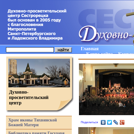
Главная
Карта сайта
Конта
Духовно-
просветительский
центр
Храм иконы Тихвинской
Поделиться
Божией Матери
Библиотека памяти Государя