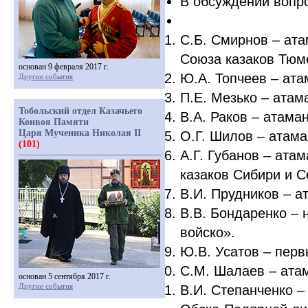
В обсуждении вопро
С.Б. Смирнов – ат
Союза казаков Тюме
основан 9 февраля 2017 г.
Ю.А. Топчеев – ат
Другие события
П.Е. Мезько – атама
Тобольский отдел Казачьего
В.А. Раков – атама
Конвоя Памяти
Царя Мученика Николая II
О.Г. Шилов – атама
(101)
А.Г. Губанов – ата
казаков Сибири и С
В.И. Прудников – а
В.В. Бондаренко –
войско».
Ю.В. Усатов – перв
С.М. Шалаев – ата
основан 5 сентября 2017 г.
Другие события
В.И. Степанченко 