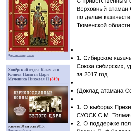
С приветственным с
Верховный атаман 
по делам казачеств
Тюменской области
Другие материалы
1. Сибирское казач
Союза сибирских, у
Хопёрский отдел Казачьего
за 2017 год.
Конвоя Памяти Царя
Мученика Николая II
(819)
(
Доклад атамана С
1. О выборах Прези
СУОСК С.М. Толмач
2. О поддержке пол
основан 30 августа 2015 г.
Другие события