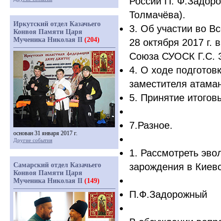
России П. Ф.Задор
Толмачёва).
Иркутский отдел Казачьего
3. Об участии во В
Конвоя Памяти Царя
Мученика Николая II
(204)
28 октября 2017 г. 
Союза СУОСК Г.С. 
4. О ходе подготов
заместителя атама
5. Принятие итогов
7.Разное.
основан 31 января 2017 г.
Другие события
1. Рассмотреть эв
Самарский отдел Казачьего
зарождения в Киевс
Конвоя Памяти Царя
Мученика Николая II
(149)
П.Ф.Задорожный