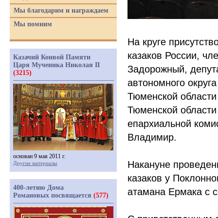
Мы благодарим и награждаем
Мы помним
На круге присутств
казаков России, чл
Казачий Конвой Памяти
Царя Мученика Николая II
Задорожный, депут
(3215)
автономного округа
Тюменской области
Тюменской области 
епархиальной коми
Владимир.
основан 9 мая 2011 г.
Накануне проведени
Другие материалы
казаков у Поклонно
400-летию Дома
атамана Ермака с 
Романовых посвящается
(577)