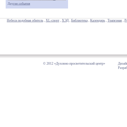
Другие события
Небеси подобная обитель
,
XL-спорт
,
ХЭД
,
Библиотека
,
Календарь
,
Трапезная
,
Р
© 2012 «Духовно-просветительский центр»
Дизай
Разра