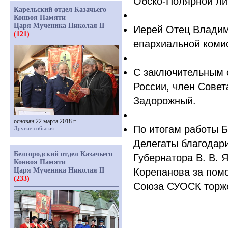
Обско-Полярной ли
Карельский отдел Казачьего
Конвоя Памяти
Царя Мученика Николая II
Иерей Отец Владим
(121)
епархиальной коми
С заключительным 
России, член Совет
Задорожный.
основан 22 марта 2018 г.
По итогам работы Б
Другие события
Делегаты благодар
Белгородский отдел Казачьего
Губернатора В. В. 
Конвоя Памяти
Царя Мученика Николая II
Корепанова за пом
(233)
Союза СУОСК торж