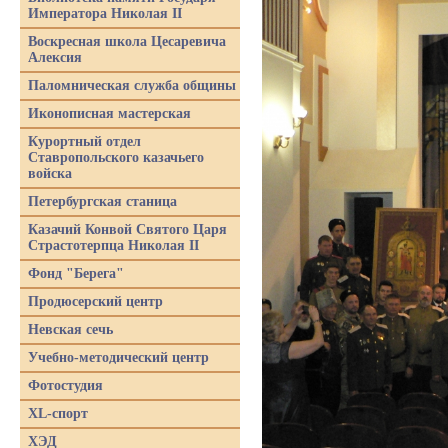
Императора Николая II
Воскресная школа Цесаревича
Алексия
Паломническая служба общины
Иконописная мастерская
Курортный отдел
Ставропольского казачьего
войска
Петербургская станица
Казачий Конвой Святого Царя
Страстотерпца Николая II
Фонд "Берега"
Продюсерский центр
Невская сечь
Учебно-методический центр
Фотостудия
XL-спорт
ХЭД