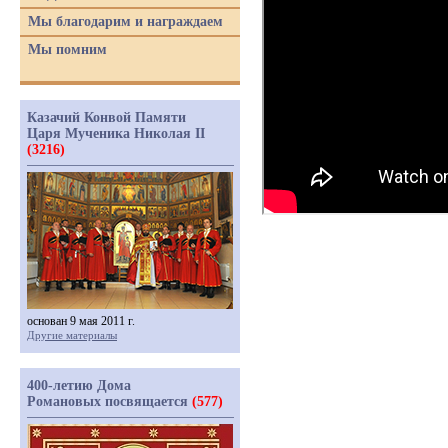
Мы благодарим и награждаем
Мы помним
Казачий Конвой Памяти
Царя Мученика Николая II
(3216)
основан 9 мая 2011 г.
Другие материалы
400-летию Дома
Романовых посвящается
(577)