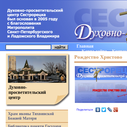
Главная
Карта сайта
Конта
Рождество Христово
Духовно-
просветительский
центр
Поделиться
Храм иконы Тихвинской
Божией Матери
Библиотека памяти Государя