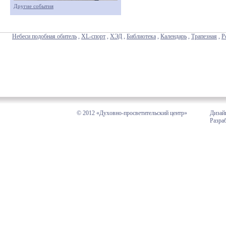
Другие события
Небеси подобная обитель
,
XL-спорт
,
ХЭД
,
Библиотека
,
Календарь
,
Трапезная
,
Р
© 2012 «Духовно-просветительский центр»
Дизай
Разра