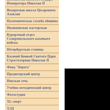
Императора Николая II
Воскресная школа Цесаревича
Алексия
Паломническая служба общины
Иконописная мастерская
Курортный отдел
Ставропольского казачьего
войска
Петербургская станица
Казачий Конвой Святого Царя
Страстотерпца Николая II
Фонд "Берега"
Продюсерский центр
Невская сечь
Учебно-методический центр
Фотостудия
XL-спорт
ХЭД