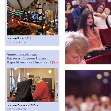
основан 9 мая 2021 г.
Другие события
Апшеронский отдел
Казачьего Конвоя Памяти
Царя Мученика Николая II
(53)
основан 22 января 2022 г.
Другие события