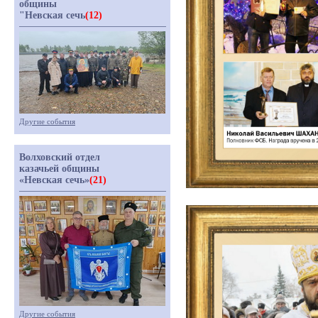
общины
"Невская сечь
(12)
Другие события
Волховский отдел
казачьей общины
«Невская сечь»
(21)
Другие события