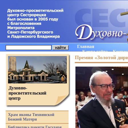
Главная
Карта сайта
Конта
Премия «Золотой дир
Духовно-
просветительский
центр
Храм иконы Тихвинской
Божией Матери
Библиотека памяти Государя