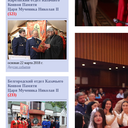
Карельский отдел Казачьего
Конвоя Памяти
Царя Мученика Николая II
(121)
основан 22 марта 2018 г.
Другие события
Белгородский отдел Казачьего
Конвоя Памяти
Царя Мученика Николая II
(233)