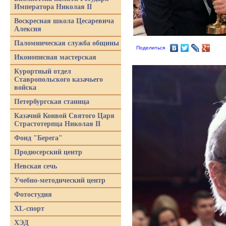
Императора Николая II
Воскресная школа Цесаревича
Алексия
Паломническая служба общины
Поделиться
Иконописная мастерская
Курортный отдел
Ставропольского казачьего
войска
Петербургская станица
Казачий Конвой Святого Царя
Страстотерпца Николая II
Фонд "Берега"
Продюсерский центр
Невская сечь
Учебно-методический центр
Фотостудия
XL-спорт
ХЭД