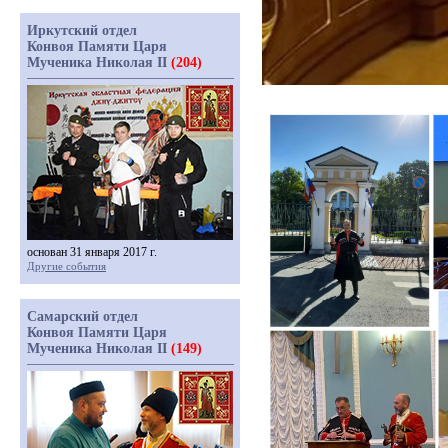
Иркутский отдел
Конвоя Памяти Царя
Мученика Николая II
(204)
основан 31 января 2017 г.
Другие события
Самарский отдел
Конвоя Памяти Царя
Мученика Николая II
(149)