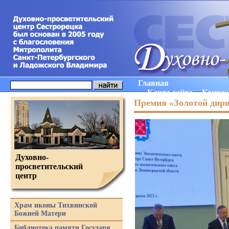
Главная
Карта сайта
Конта
Премия «Золотой дир
Духовно-
просветительский
центр
Храм иконы Тихвинской
Божией Матери
Библиотека памяти Государя