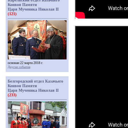
Карельский отдел Казачьего
Конвоя Памяти
Царя Мученика Николая II
(121)
основан 22 марта 2018 г.
Другие события
Белгородский отдел Казачьего
Конвоя Памяти
Царя Мученика Николая II
(233)