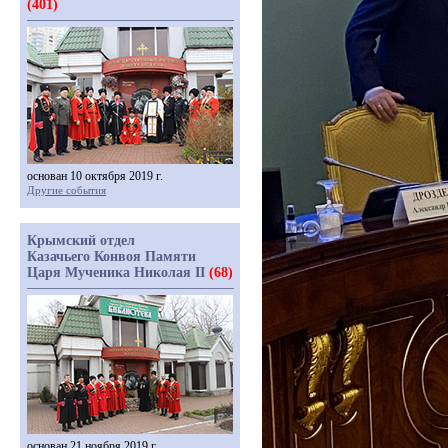
(401)
основан 10 октября 2019 г.
Другие события
Крымский отдел
Казачьего Конвоя Памяти
Царя Мученика Николая II
(68)
основан 21 ноября 2019 г.