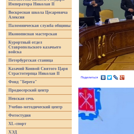
Императора Николая II
Воскресная школа Цесаревича
Алексия
Паломническая служба общины
Иконописная мастерская
Курортный отдел
Ставропольского казачьего
войска
Петербургская станица
Казачий Конвой Святого Царя
Страстотерпца Николая II
Поделиться
Фонд "Берега"
Продюсерский центр
Невская сечь
Учебно-методический центр
Фотостудия
XL-спорт
ХЭД