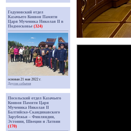
Годуновский отдел
Казачьего Конвоя Памяти
Царя Мученика Николая II в
Подмосковье
(324)
основан 21 мая 2022 г.
Другие события
Посольский отдел Казачьего
Конвоя Памяти Царя
Мученика Николая II
Балтийско-Скандинавского
Зарубежья – Финляндии,
Эстонии, Швеции и Латвии
(170)