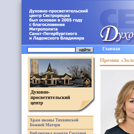
Главная
Премия «Золо
Духовно-
просветительский
центр
Храм иконы Тихвинской
Божией Матери
Библиотека памяти Государя