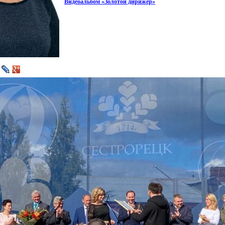
Видеоальбом
«Золотой
дирижёр»