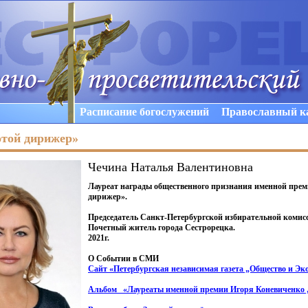
Расписание богослужений
Православный к
той дирижер»
Чечина Наталья Валентиновна
Лауреат награды общественного признания именной пре
дирижер».
Председатель Санкт-Петербургской избирательной комис
Почетный житель города Сестрорецка.
2021г.
О Событии в СМИ
Сайт
«Петербургская
независимая газета „Общество и Эк
Альбом
«
Лауреаты именной премии Игоря Коневиченко 