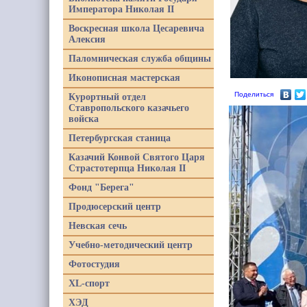
Императора Николая II
Воскресная школа Цесаревича
Алексия
Паломническая служба общины
Иконописная мастерская
Поделиться
Курортный отдел
Ставропольского казачьего
войска
Петербургская станица
Казачий Конвой Святого Царя
Страстотерпца Николая II
Фонд "Берега"
Продюсерский центр
Невская сечь
Учебно-методический центр
Фотостудия
XL-спорт
ХЭД