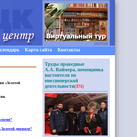
Смотреть
алендарь
Карта сайта
Контакты
Труды праведные
А.А. Ваймера, помощника
настоятеля по
миссионерской
мии
«
Золотой
деятельности
(371)
сии.
ология“
„Золотой дирижер“