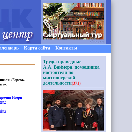
Смотреть
алендарь
Карта сайта
Контакты
Труды праведные
А.А. Ваймера, помощника
настоятеля по
миссионерской
тиваля
«Берега
»
деятельности
(371)
ист».
премии Игоря
жер“
ёр»