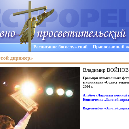
Расписание богослужений
Православный к
той дирижер»
Владимир ВОЙНОВ
Гран-при музыкального фес
в номинации
«Солист
-вокал
2004 г.
Альбом
«Лауреаты
именной 
Коневиченко „Золотой дири
Видеоальбом
«Золотой
дириж