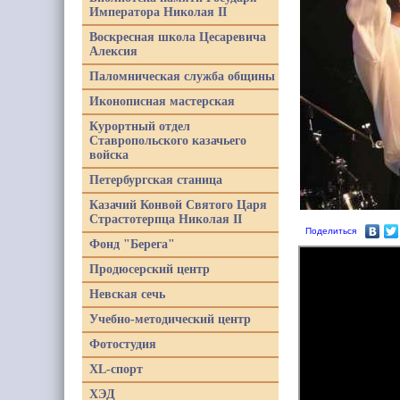
Императора Николая II
Воскресная школа Цесаревича
Алексия
Паломническая служба общины
Иконописная мастерская
Курортный отдел
Ставропольского казачьего
войска
Петербургская станица
Казачий Конвой Святого Царя
Страстотерпца Николая II
Поделиться
Фонд "Берега"
Продюсерский центр
Невская сечь
Учебно-методический центр
Фотостудия
XL-спорт
ХЭД