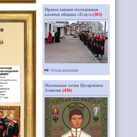
Православная молодежная
казачья община «Есаул»
(383)
Другие материалы
Маленькая сотня Цесаревича
Алексия
(436)