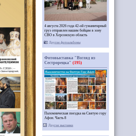
4 августа 2026 года 42-ой гуманитарный
груз отправлен нашим бойцам в зону
СВО в Херсонскую область
Другие фотоальбомы
Фотовыставка "Взгляд из
Сестрорецка"
(195)
Паломническая поездка на Святую гору
Афон. Часть 8
Другие выставки