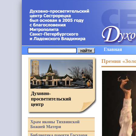
Главная
Премия «Золо
Духовно-
просветительский
центр
Храм иконы Тихвинской
Божией Матери
Библиотека памяти Государя