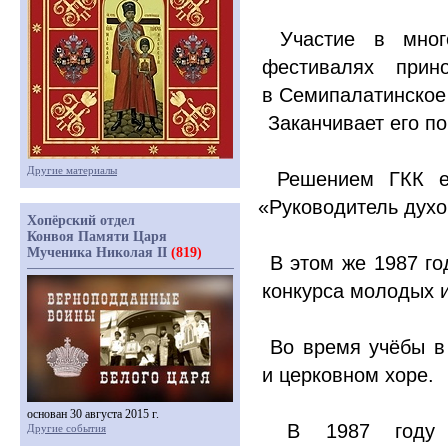
Участие в многоч
фестивалях прин
в Семипалатинское
Заканчивает его по
Другие материалы
Решением ГКК ем
«Руководитель
духо
Хопёрский отдел
Конвоя Памяти Царя
Мученика Николая II
(819)
В этом же 1987 го
конкурса молодых и
Во время учёбы в
и церковном хоре.
основан 30 августа 2015 г.
В 1987 году по
Другие события