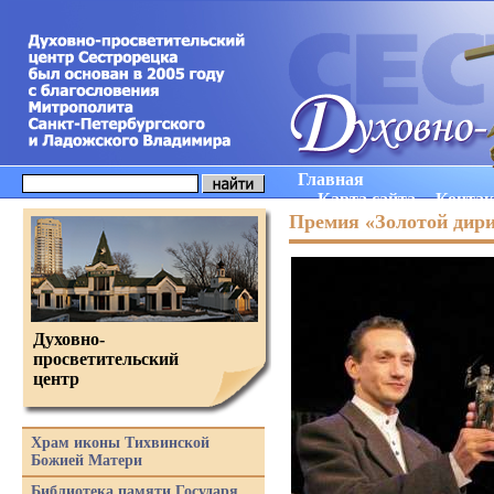
Главная
Карта сайта
Конта
Премия «Золотой дир
Духовно-
просветительский
центр
Храм иконы Тихвинской
Божией Матери
Библиотека памяти Государя