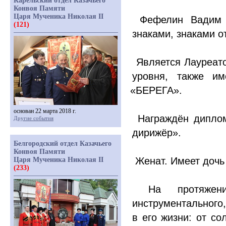
Карельский отдел Казачьего
Конвоя Памяти
Царя Мученика Николая II
Фефелин Вадим В
(121)
знаками, знаками 
Является Лауреато
уровня, также им
«БЕРЕГА
».
основан 22 марта 2018 г.
Награждён диплом
Другие события
дирижёр».
Белгородский отдел Казачьего
Конвоя Памяти
Женат. Имеет дочь
Царя Мученика Николая II
(233)
На протяжении
инструментальног
в его жизни: от со