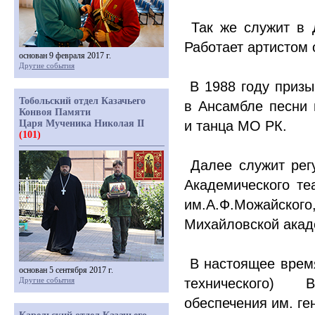
Так же служит в 
Работает артистом 
основан 9 февраля 2017 г.
Другие события
В 1988 году призы
Тобольский отдел Казачьего
в Ансамбле песни 
Конвоя Памяти
Царя Мученика Николая II
и танца МО РК.
(101)
Далее служит регу
Академического те
им.А.Ф.Можайско
Михайловской акад
В настоящее время
основан 5 сентября 2017 г.
Другие события
технического) В
обеспечения им. ге