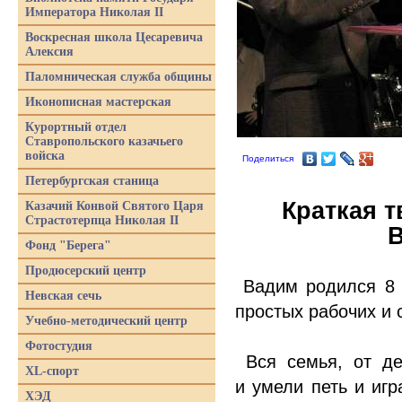
Императора Николая II
Воскресная школа Цесаревича
Алексия
Паломническая служба общины
Иконописная мастерская
Курортный отдел
Ставропольского казачьего
войска
Поделиться
Петербургская станица
Краткая 
Казачий Конвой Святого Царя
Страстотерпца Николая II
В
Фонд "Берега"
Продюсерский центр
Вадим родился 8 
Невская сечь
простых рабочих и 
Учебно-методический центр
Фотостудия
Вся семья, от де
XL-спорт
и умели петь и иг
ХЭД