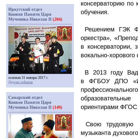
консерваторию по 
Иркутский отдел
обучения.
Конвоя Памяти Царя
Мученика Николая II
(204)
Решением ГЭК Фе
оркестра»,
«Препо
в консерватории, 
вокально-хорового
В 2013 году Вад
основан 31 января 2017 г.
в ФГБОУ ДПО
«
Другие события
профессионально
образовательные
Самарский отдел
Конвоя Памяти Царя
ориентирами ФГОС 
Мученика Николая II
(149)
Свою трудовую д
музыканта духового