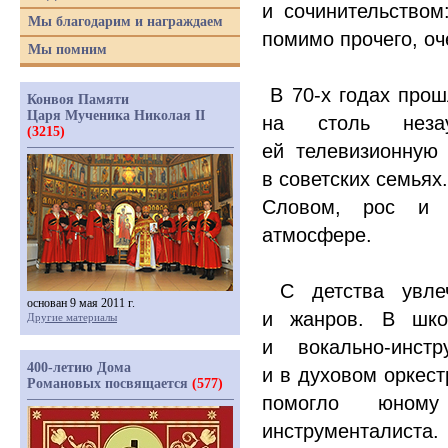
и сочинительством
Мы благодарим и награждаем
помимо прочего, оч
Мы помним
В 70-х годах прош
Конвоя Памяти
Царя Мученика Николая II
на столь неза
(3215)
ей телевизионную
в советских семьях.
Словом, рос и в
атмосфере.
С детства увлеч
основан 9 мая 2011 г.
и жанров. В шко
Другие материалы
и вокально-инст
400-летию Дома
и в духовом оркест
Романовых посвящается
(577)
помогло юному
инструменталиста.