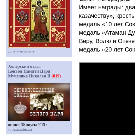
Имеет награды: два
казачеству», крест
медаль
«10
лет Сою
медаль
«Атаман
Ду
Веру, Волю и Отече
медаль
«20
лет Сою
Другие материалы
Хопёрский отдел
Конвоя Памяти Царя
Мученика Николая II
(819)
основан 30 августа 2015 г.
Другие события