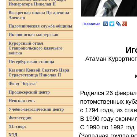
Императора Николая II
Воскресная школа Цесаревича
Алексия
Поделиться
Паломническая служба общины
Иконописная мастерская
Курортный отдел
Иг
Ставропольского казачьего
войска
Атаман Курортног
Петербургская станица
Казачий Конвой Святого Царя
Страстотерпца Николая II
Фонд "Берега"
Родился 26 февраля
Продюсерский центр
потомственных куба
Невская сечь
с 1794 года, из ст
Учебно-методический центр
В 1990 году окончи
Фотостудия
С 1990 по 1992 год
XL-спорт
(Западная
группа во
ХЭД