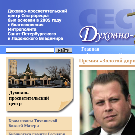
Главная
Карта сайта
Конта
Премия «Золотой дир
Духовно-
просветительский
центр
Храм иконы Тихвинской
Божией Матери
Библиотека памяти Государя