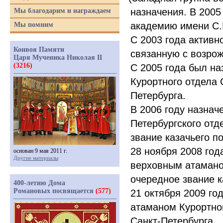
назначения. В 2005
Мы благодарим и награждаем
академию имени С.
Мы помним
С 2003 года активн
Конвоя Памяти
связанную с возрож
Царя Мученика Николая II
(3216)
С 2005 года был н
Курортного отдела 
Петербурга.
В 2006 году назна
Петербургского отд
звание казачьего п
28 ноября 2008 год
основан 9 мая 2011 г.
Другие материалы
верховным ата­ман
очередное звание к
400-летию Дома
Романовых посвящается
(577)
21 октября 2009 го
атаманом Ку­рортно
Санкт-Петербурга.