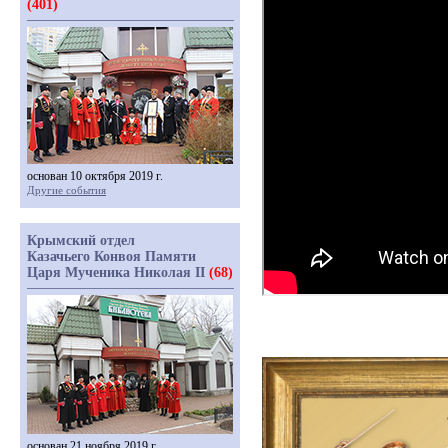
(401)
основан 10 октября 2019 г.
Другие события
Крымский отдел
Казачьего Конвоя Памяти
Царя Мученика Николая II
(68)
основан 21 ноября 2019 г.