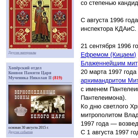
со степенью кандид
С августа 1996 го
инспектора КДАиС.
21 сентября 1996 г
Другие материалы
Ефремом
(Кицаем
)
Блаженнейшим мит
Хопёрский отдел
20 марта 1997 года
Конвоя Памяти Царя
Мученика Николая II
(819)
архимандритом Ми
с именем Пантеле
Пантелеимона).
Ко дню светлого Хр
митрополитом Влад
1997 года — возвед
основан 30 августа 2015 г.
С 1 августа 1997 го
Другие события