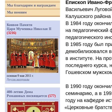
Епископ Ивано-Фр
Мы благодарим и награждаем
Васильевич Луговой
Мы помним
Калушского района 
В 1984 году оконч
Конвоя Памяти
Царя Мученика Николая II
на педагогический 
(3216)
педагогического ин
В 1985 году был пр
демобилизовался ве
в институте. На пр
последнего курса,
Гошевском мужском
основан 9 мая 2011 г.
Другие материалы
В 1990 году окончи
400-летию Дома
семинарию, а в 199
Романовых посвящается
(577)
году на кафедре и
«Церковные
братств