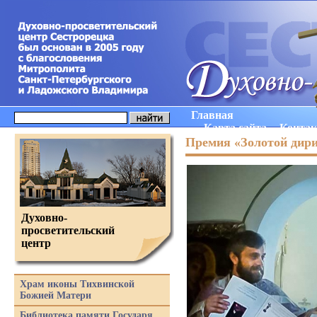
Главная
Карта сайта
Конта
Премия «Золотой дир
Духовно-
просветительский
центр
Храм иконы Тихвинской
Божией Матери
Библиотека памяти Государя