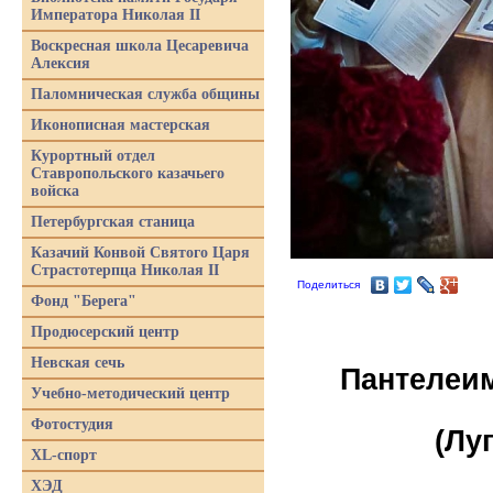
Императора Николая II
Воскресная школа Цесаревича
Алексия
Паломническая служба общины
Иконописная мастерская
Курортный отдел
Ставропольского казачьего
войска
Петербургская станица
Казачий Конвой Святого Царя
Страстотерпца Николая II
Поделиться
Фонд "Берега"
Продюсерский центр
Невская сечь
Пантелеим
Учебно-методический центр
Фотостудия
(Лу
XL-спорт
ХЭД