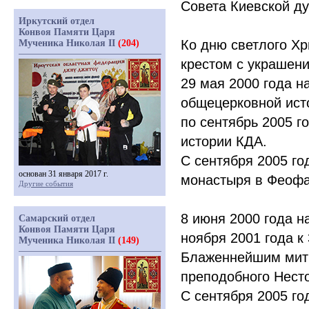
Совета Киевской д
Иркутский отдел
Конвоя Памяти Царя
Ко дню светлого Хр
Мученика Николая II
(204)
крестом с украшени
29 мая 2000 года н
общецерковной ист
по сентябрь 2005 
истории КДА.
С сентября 2005 го
основан 31 января 2017 г.
монастыря в Феоф
Другие события
8 июня 2000 года н
Самарский отдел
Конвоя Памяти Царя
ноября 2001 года к
Мученика Николая II
(149)
Блаженнейшим мит
преподобного Нест
С сентября 2005 г