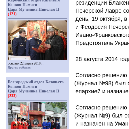
Карельский отдел Казачьего
резиденции Блажен
Конвоя Памяти
Царя Мученика Николая II
Печерской Лавре со
(121)
день, 19 октября, 
и Феодосия Печерск
Ивано-Франковског
Предстоятель Укра
28 августа 2014 го
основан 22 марта 2018 г.
Другие события
Согласно решению 
Белгородский отдел Казачьего
(Журнал
№98) был о
Конвоя Памяти
епархией и назначе
Царя Мученика Николая II
(233)
Согласно решению 
(Журнал
№9) был ос
и назначен на Уман