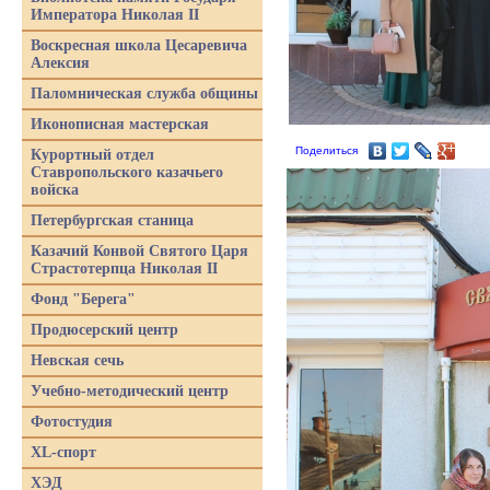
Императора Николая II
Воскресная школа Цесаревича
Алексия
Паломническая служба общины
Иконописная мастерская
Поделиться
Курортный отдел
Ставропольского казачьего
войска
Петербургская станица
Казачий Конвой Святого Царя
Страстотерпца Николая II
Фонд "Берега"
Продюсерский центр
Невская сечь
Учебно-методический центр
Фотостудия
XL-спорт
ХЭД