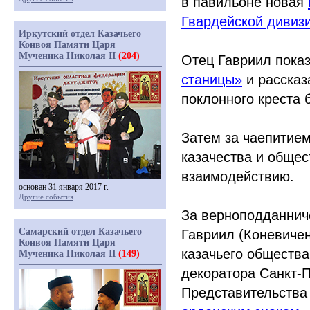
в павильоне новая
Гвардейской дивиз
Иркутский отдел Казачьего
Конвоя Памяти Царя
Мученика Николая II
(204)
Отец Гавриил пока
станицы»
и рассказ
поклонного креста 
Затем за чаепитие
казачества и обще
взаимодействию.
основан 31 января 2017 г.
Другие события
За верноподданнич
Самарский отдел Казачьего
Гавриил
(
Коневичен
Конвоя Памяти Царя
казачьего обществ
Мученика Николая II
(149)
декоратора Санкт-П
Представительств