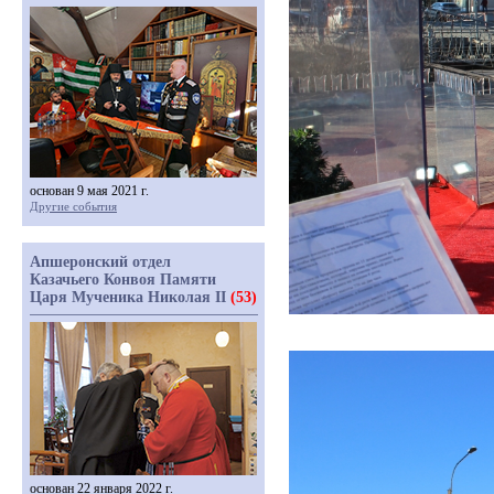
основан 9 мая 2021 г.
Другие события
Апшеронский отдел
Казачьего Конвоя Памяти
Царя Мученика Николая II
(53)
основан 22 января 2022 г.