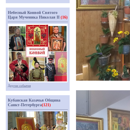
Небесный Конвой Святого
Царя Мученика Николая II
(16)
Другие события
Кубанская Казачья Община
Санкт-Петербурга
(121)