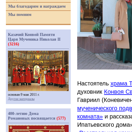
Мы благодарим и награждаем
Мы помним
Казачий Конвой Памяти
Царя Мученика Николая II
(3216)
Настоятель
храма 
духовник
Конвоя Св
основан 9 мая 2011 г.
Гавриил
(
Коневичен
Другие материалы
мученического под
400-летию Дома
комната»
и рассказ
Романовых посвящается
(577)
Ипатьевского дома