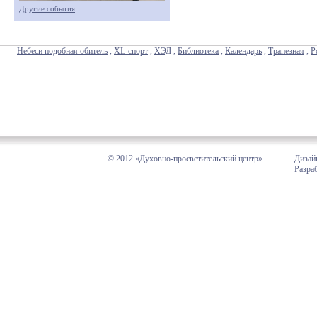
Другие события
Небеси подобная обитель
,
XL-спорт
,
ХЭД
,
Библиотека
,
Календарь
,
Трапезная
,
Р
© 2012 «Духовно-просветительский центр»
Дизай
Разра