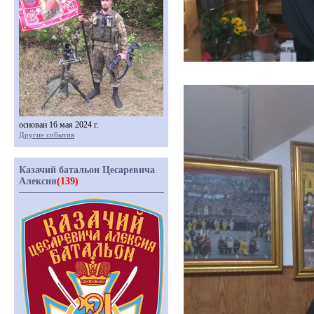
основан 16 мая 2024 г.
Другие события
Казачий батальон Цесаревича
Алексия
(139)