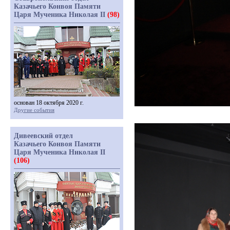
Казачьего Конвоя Памяти
Царя Мученика Николая II
(98)
основан 18 октября 2020 г.
Другие события
Дивеевский отдел
Казачьего Конвоя Памяти
Царя Мученика Николая II
(106)