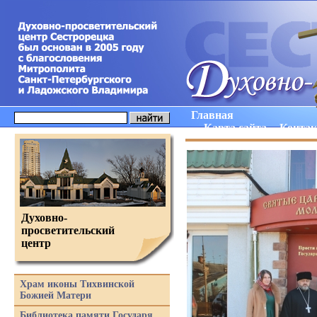
Главная
Карта сайта
Конта
Духовно-
просветительский
центр
Храм иконы Тихвинской
Божией Матери
Библиотека памяти Государя