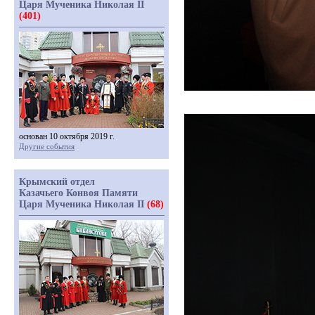
Царя Мученика Николая II
(401)
основан 10 октября 2019 г.
Другие события
Крымский отдел
Казачьего Конвоя Памяти
Царя Мученика Николая II
(68)