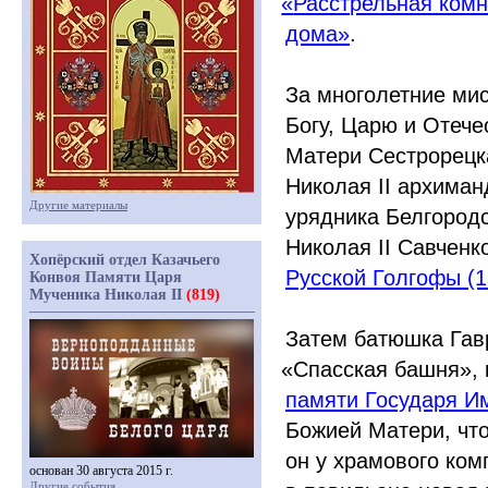
«
Расстрельная ком
дома»
.
За многолетние мис
Богу, Царю и Отече
Матери Сестрорецк
Николая II архиман
Другие материалы
урядника Белгородс
Николая II Савчен
Хопёрский отдел Казачьего
Русской Голгофы
(
Конвоя Памяти Царя
Мученика Николая II
(819)
Затем батюшка Гав
«
Спасская башня»,
памяти Государя Им
Божией Матери, что
он у храмового ком
основан 30 августа 2015 г.
Другие события