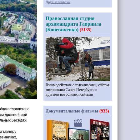
Другие события
Православная студия
архимандрита Гавриила
(Коневиченко)
(3135)
Взаимодействия с телеканалами, сайтом
митрополии Санкт-Петербурга и
другими новостными сайтами
 благословлению
Документальные фильмы
(933)
кам древнейшей
льных беседах.
на манеру
венниках,