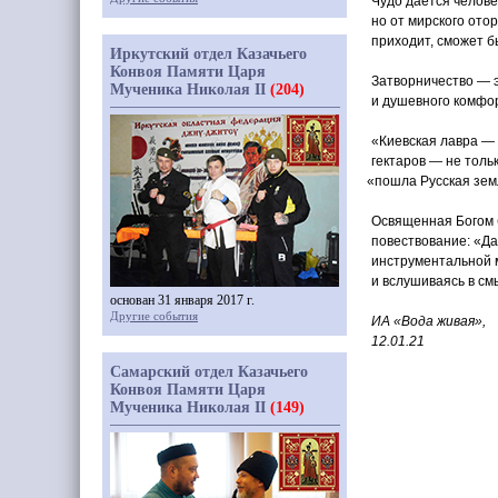
Чудо дается челове
но от мирского ото
приходит, сможет б
Иркутский отдел Казачьего
Конвоя Памяти Царя
Затворничество — э
Мученика Николая II
(204)
и душевного комфор
«Киевская
лавра — н
гектаров — не толь
«пошла
Русская зем
Освященная Богом 
повествование:
«Да
инструментальной м
и вслушиваясь в см
основан 31 января 2017 г.
Другие события
ИА
«Вода
живая»,
12.01.21
Самарский отдел Казачьего
Конвоя Памяти Царя
Мученика Николая II
(149)