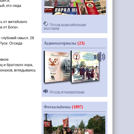
удеса,
ый, кто сюда
ь от житейского
Другая полиграфическая
а от Бога».
продукция
 глубокий смысл. 28
Аудиоматериалы
(23)
 Руси. Отсюда
овное
ц и братского хора,
онахов, вглядываясь
Другие аудиоматериалы
Фотоальбомы
(1897)