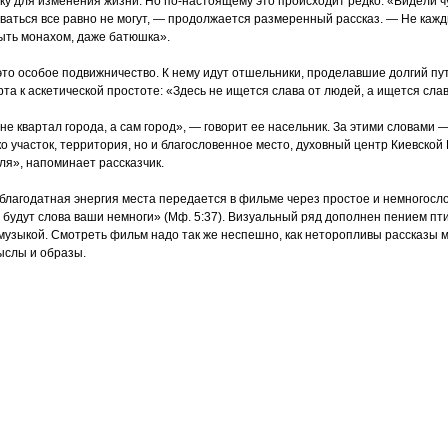
ку для изменения жизни. Но по-настоящему это происходит редко.
«Видели
ч
рваться все равно не могут, — продолжается размеренный рассказ. — Не кажд
ыть монахом, даже батюшка».
то особое подвижничество. К нему идут отшельники, проделавшие долгий пут
та к аскетической простоте:
«Здесь
не ищется слава от людей, а ищется слав
е квартал города, а сам город», — говорит ее насельник. За этими словами —
ко участок, территория, но и благословенное место, духовный центр Киевской
ля», напоминает рассказчик.
благодатная энергия места передается в фильме через простое и немногосл
будут слова ваши немноги»
(Мф
. 5:37). Визуальный ряд дополнен пением пти
узыкой. Смотреть фильм надо так же неспешно, как неторопливы рассказы м
ыслы и образы.