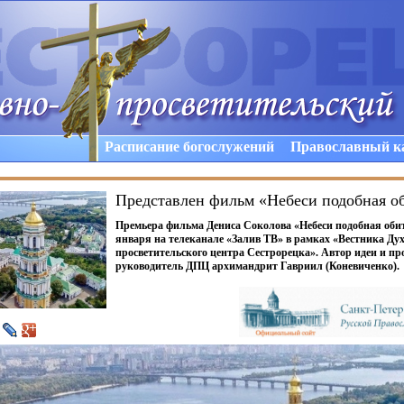
Расписание богослужений
Православный к
Представлен фильм «Небеси подобная о
Премьера фильма Дениса Соколова
«Небеси
подобная обит
января на телеканале
«Залив
ТВ» в рамках
«Вестника
Дух
просветительского центра Сестрорецка». Автор идеи и п
руководитель ДПЦ архимандрит Гавриил
(Коневиченко
).