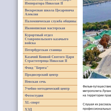
Императора Николая II
Воскресная школа Цесаревича
Алексия
Паломническая служба общины
Иконописная мастерская
Курортный отдел
Ставропольского казачьего
войска
Петербургская станица
Казачий Конвой Святого Царя
Страстотерпца Николая II
Фонд "Берега"
Продюсерский центр
Невская сечь
Фильм-путешествие
Учебно-методический центр
митрополита Луган
Фотостудия
на территории прав
XL-спорт
Слушая их рассказ
профессиональных 
ХЭД