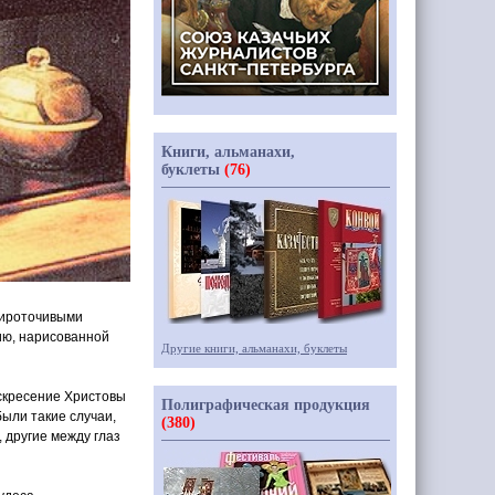
Книги, альманахи,
буклеты
(76)
мироточивыми
ию, нарисованной
Другие книги, альманахи, буклеты
оскресение Христовы
Полиграфическая продукция
ыли такие случаи,
(380)
 другие между глаз