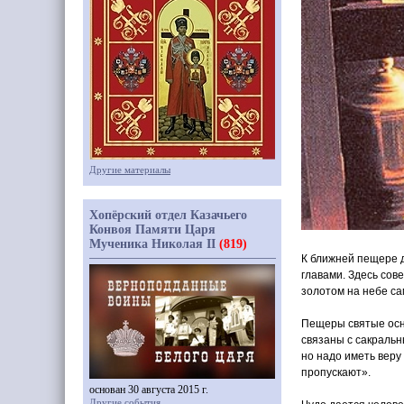
Другие материалы
Хопёрский отдел Казачьего
Конвоя Памяти Царя
Мученика Николая II
(819)
К ближней пещере д
главами. Здесь сов
золотом на небе с
Пещеры святые осно
связаны с сакраль
но надо иметь веру
пропускают».
основан 30 августа 2015 г.
Другие события