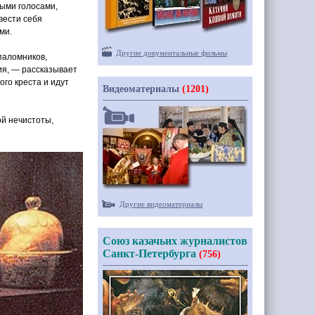
ными голосами,
вести себя
ми.
Другие документальные фильмы
паломников,
ия, — рассказывает
ого креста и идут
Видеоматериалы
(1201)
ой нечистоты,
Другие видеоматериалы
Союз казачьих журналистов
Санкт-Петербурга
(756)