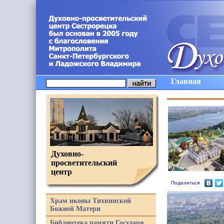
Главная
Духовно-
просветительский
центр
Поделиться
Храм иконы Тихвинской
Божией Матери
Библиотека памяти Государя