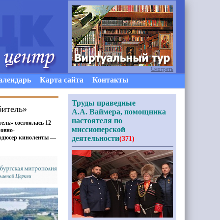
Смотреть
алендарь
Карта сайта
Контакты
Труды праведные
битель»
А.А. Ваймера, помощника
настоятеля по
ель» состоялась 12
миссионерской
овно-
родюсер киноленты —
деятельности
(371)