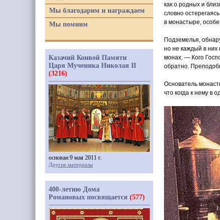
как о родных и бли
Мы благодарим и награждаем
словно остерегаясь
в монастыре, особе
Мы помним
Подземелья, обнар
но не каждый в них 
Казачий Конвой Памяти
монах. — Кого Госп
Царя Мученика Николая II
обратно. Преподоб
(3216)
Основатель монасты
что когда к нему в
основан 9 мая 2011 г.
Другие материалы
400-летию Дома
Романовых посвящается
(577)