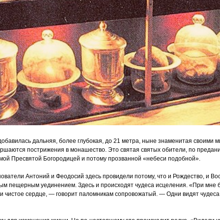
обавилась дальняя, более глубокая, до 21 метра, ныне знаменитая своими 
ершаются пострижения в монашество. Это святая святых обители, по предан
амой Пресвятой Богородицей и потому прозванной
«небеси
подобной».
ватели Антоний и Феодосий здесь провидели потому, что и Рождество, и В
ным пещерным уединением. Здесь и происходят чудеса исцеления.
«При
мне б
 и чистое сердце, — говорит паломникам сопровожатый. — Одни видят чудеса,