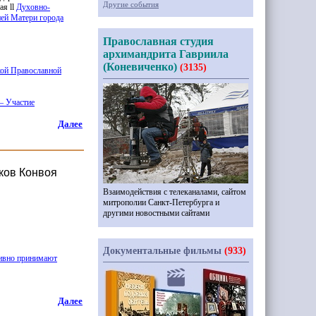
Другие события
ая ll
Духовно-
ей Матери города
Православная студия
архимандрита Гавриила
(Коневиченко)
(3135)
кой Православной
— Участие
Далее
ков Конвоя
Взаимодействия с телеканалами, сайтом
митрополии Санкт-Петербурга и
другими новостными сайтами
Документальные фильмы
(933)
тивно принимают
Далее