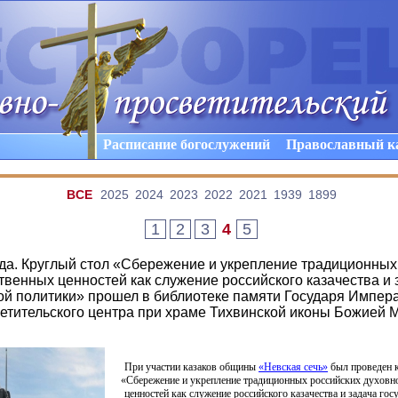
Расписание богослужений
Православный к
ВCE
2025
2024
2023
2022
2021
1939
1899
1
2
3
4
5
ода. Круглый стол «Сбережение и укрепление традиционных
твенных ценностей как служение российского казачества и 
ой политики» прошел в библиотеке памяти Государя Импера
етительского центра при храме Тихвинской иконы Божией 
При участии казаков общины
«Невская
сечь»
был проведен 
«Сбережение
и укрепление традиционных российских духовн
ценностей как служение российского казачества и задача гос