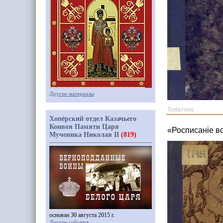
Другие материалы
Тематика:
Хопёрский отдел Казачьего
Конвоя Памяти Царя
«Росписанiе в
Мученика Николая II
(819)
основан 30 августа 2015 г.
Другие события