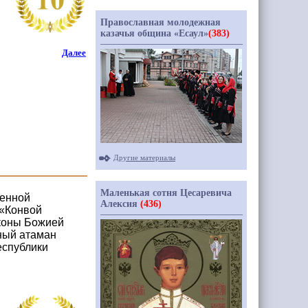
Православная молодежная
казачья община «Есаул»
(383)
Далее
Другие материалы
Маленькая сотня Цесаревича
венной
Алексия
(436)
 «Конвой
иконы Божией
ный атаман
еспублики