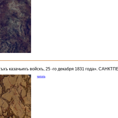
съхъ казачьихъ войскъ, 25 -го декабря 1831 года». САНК
читать