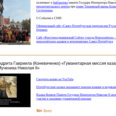
политики» в
библиотеке
памяти Государя Императора Никол
просветительского центра
при
храме Тихвинской иконы Божи
Сестрорецка
.
О Событии в СМИ:
Официальный сайт
«Санкт
-Петербургская митрополия Русс
Церкви»
Сайт
«Крестовоздвиженский
Собор» города Новохопёрска 
новохопёрских казаков в мероприятиях Санкт-Петербурга
дрита Гавриила (Коневиченко) «Гуманитарная миссия каза
ученика Николая II»
Смотреть копию на YouTube
Петербургские казаки оказывают помощь воинам и медикам
Казаки Конвоя Памяти Государя Императора Николая II ак
участие в оказании гуманитарной помощи
Видео