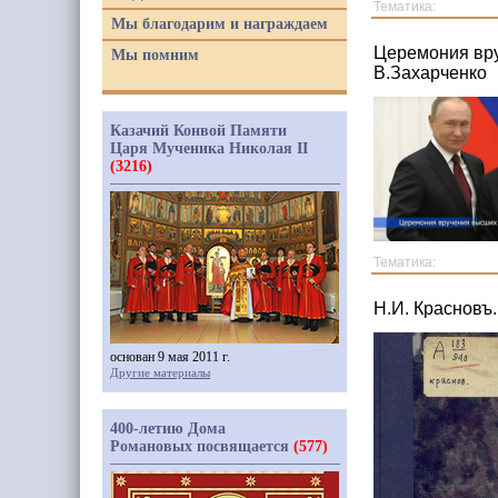
Тематика:
Мы благодарим и награждаем
Церемония вру
Мы помним
В.Захарченко
Казачий Конвой Памяти
Царя Мученика Николая II
(3216)
Тематика:
Н.И. Красновъ.
основан 9 мая 2011 г.
Другие материалы
400-летию Дома
Романовых посвящается
(577)