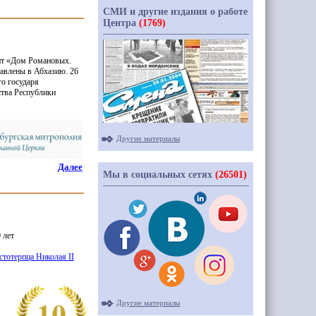
СМИ и другие издания о работе
Центра
(1769)
нт
«Дом
Романовых.
тавлены в Абхазию. 26
о государя
ства Республики
Другие материалы
Далее
Мы в социальных сетях
(26501)
 лет
тотерпца Николая II
Другие материалы