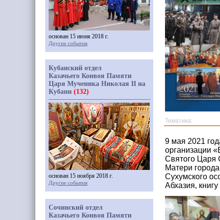
основан 15 июня 2018 г.
Другие события
Кубанский отдел
Казачьего Конвоя Памяти
Царя Мученика Николая II на
Кубани
(132)
Тематика:
9 мая 2021 го
организации «
Святого Царя 
Матери города
основан 15 ноября 2018 г.
Сухумского осо
Другие события
Абхазия, книг
Сочинский отдел
Казачьего Конвоя Памяти