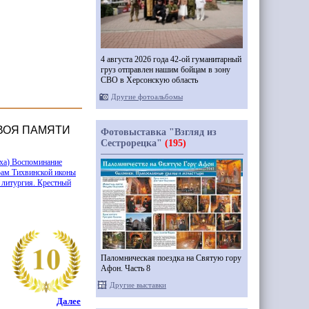
4 августа 2026 года 42-ой гуманитарный
груз отправлен нашим бойцам в зону
СВО в Херсонскую область
Другие фотоальбомы
НВОЯ ПАМЯТИ
Фотовыставка "Взгляд из
Сестрорецка"
(195)
ха
) Воспоминание
рам Тихвинской иконы
 литургия. Крестный
Паломническая поездка на Святую гору
Афон. Часть 8
Другие выставки
Далее