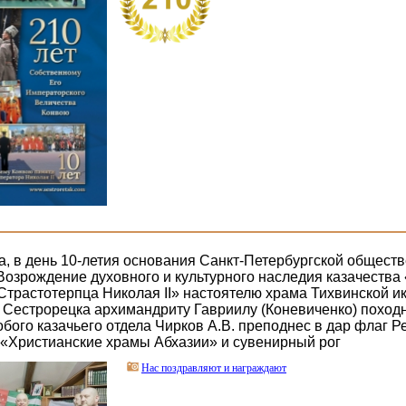
да, в день 10-летия основания Санкт-Петербургской общест
Возрождение духовного и культурного наследия казачества
Страстотерпца Николая II» настоятелю храма Тихвинской 
 Сестрорецка архимандриту Гавриилу (Коневиченко) поход
бого казачьего отдела Чирков А.В. преподнес в дар флаг Р
у «Христианские храмы Абхазии» и сувенирный рог
Нас поздравляют и награждают