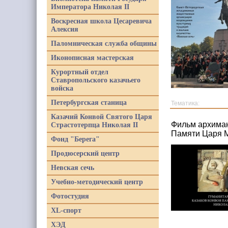
Императора Николая II
Воскресная школа Цесаревича
Алексия
Паломническая служба общины
Иконописная мастерская
Курортный отдел
Ставропольского казачьего
войска
Петербургская станица
Тематика:
Казачий Конвой Святого Царя
Фильм архиман
Страстотерпца Николая II
Памяти Царя М
Фонд "Берега"
Продюсерский центр
Невская сечь
Учебно-методический центр
Фотостудия
XL-спорт
ХЭД