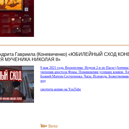
ндрита Гавриила (Коневиченко) «ЮБИЛЕЙНЫЙ СХОД КО
Я МУЧЕНИКА НИКОЛАЯ II»
9 мая 2021 года. Воскресенье. Неделя 2-я по Пасхе
(Антипас
уверения апостола Фомы. Поминовение усопших воинов. Х
Божией Матери Сестрорецка. Часы. Исповедь. Божественная
ход
смотреть копию на YouTube
Видео