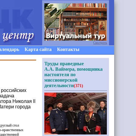
Смотреть
алендарь
Карта сайта
Контакты
Труды праведные
А.А. Ваймера, помощника
настоятеля по
миссионерской
деятельности
(371)
 российских
задача
тора Николая ll
Матери города
круглый стол
о-нравственных
ударственной