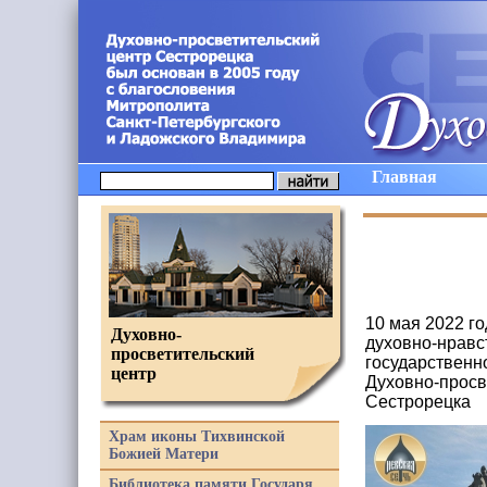
Главная
10 мая 2022 г
Духовно-
духовно-нравс
просветительский
государственн
центр
Духовно-просв
Сестрорецка
Храм иконы Тихвинской
Божией Матери
Библиотека памяти Государя