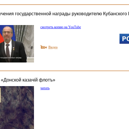
чения государственной награды руководителю Кубанского 
смотреть копию на YouTube
Видео
 «Донской казачiй флотъ»
читать