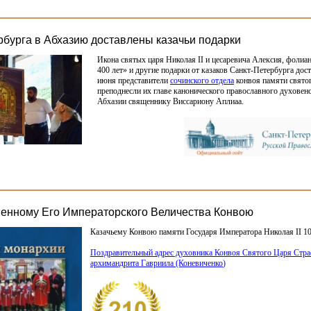
рбурга в Абхазию доставлены казачьи подарки
Икона святых царя Николая II и цесаревича Алексия, фолиа
400 лет» и другие подарки от казаков Санкт-Петербурга дос
июня представители
сочинского отдела
конвоя памяти святог
преподнесли их главе канонического православного духовен
Абхазии священнику Виссариону Аплиаа.
венному Его Императорского Величества Конвою
Казачьему Конвою памяти Государя Императора Николая II 10
Поздравительный адрес духовника Конвоя Святого Царя Страс
архимандрита Гавриила
(Коневиченко
)