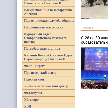
Императора Николая II
Воскресная школа Цесаревича
Алексия
Паломническая служба общины
Иконописная мастерская
Тематика:
Курортный отдел
С 26 по 30 ян
Ставропольского казачьего
войска
образовательн
Петербургская станица
Казачий Конвой Святого Царя
Страстотерпца Николая II
Фонд "Берега"
Продюсерский центр
Невская сечь
Учебно-методический центр
Фотостудия
XL-спорт
ХЭД