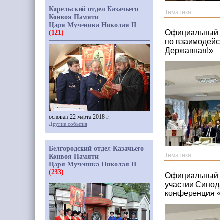
Карельский отдел Казачьего
Тематика:
Конвоя Памяти
Царя Мученика Николая II
Официальный с
(121)
по взаимодейс
Державная!»
основан 22 марта 2018 г.
Другие события
Белгородский отдел Казачьего
Тематика:
Конвоя Памяти
Царя Мученика Николая II
(233)
Официальный с
участии Синод
конференция «