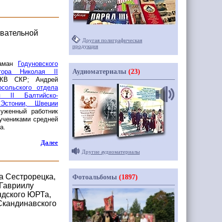
овательной
Другая полиграфическая
продукция
таман
Годуновского
тора Николая II
Аудиоматериалы
(23)
СКВ СКР; Андрей
осольского отдела
 II Балтийско-
Эстонии, Швеции
уженный работник
 учениками средней
а.
Далее
Другие аудиоматериалы
а Сестрорецка,
Фотоальбомы
(1897)
 Гавриилу
ндского ЮРТа,
Скандинавского