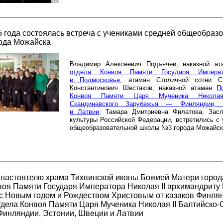
5 года состоялась встреча с учениками средней общеобраз
ода Можайска
Владимир Алексеевич Подъячев, наказной а
отдела Конвоя Памяти Государя Импера
в Подмосковье
, атаман Столичной сотни 
Константинович Шестаков, наказной атаман
П
Конвоя Памяти Царя Мученика Николая
Скандинавского Зарубежья — Финляндии, 
и Латвии;
Тамара Дмитриевна Филатова, Засл
культуры Российской Федерации, встретились с
общеобразовательной школы №3 города Можайск
настоятелю храма Тихвинской иконы Божией Матери город
воя Памяти Государя Императора Николая II архимандриту
 с Новым годом и Рождеством Христовым от казаков Финля
тдела Конвоя Памяти Царя Мученика Николая II Балтийско-
инляндии, Эстонии, Швеции и Латвии