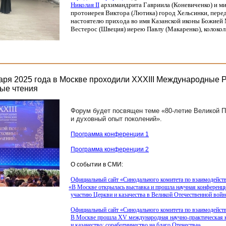
Николая II
архимандрита Гавриила
(Коневиченко
) и 
протоиерея Виктора
(Лютика
) город Хельсинки, перед
настоятелю прихода во имя Казанской иконы Божией
Вестерос
(Швеция
) иерею Павлу
(Макаренко
), колоко
варя 2025 года в Москве проходили XXXIII Международные 
ые чтения
Форум будет посвящен теме
«80
-летие Великой 
и духовный опыт поколений».
Программа конференции 1
Программа конференции 2
О событии в СМИ:
Официальный сайт
«Синодального
комитета по взаимодейст
«В
Москве открылась выставка и прошла научная конференц
участию Церкви и казачества в Великой Отечественной войн
Официальный сайт
«Синодального
комитета по взаимодейст
В Москве прошла XV международная научно-практическая 
и казачество: соработничество на благо Отечества»