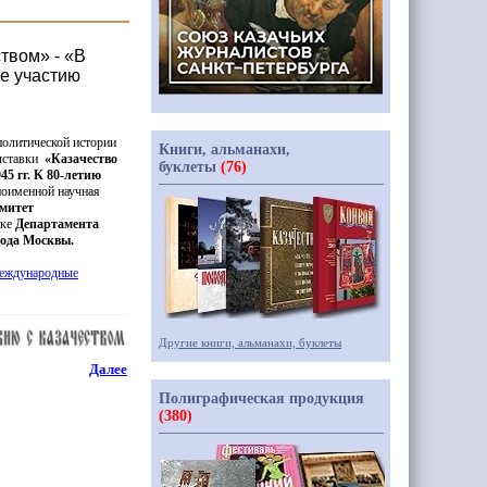
твом» - «В
е участию
политической истории
Книги, альманахи,
ыставки
«Казачество
буклеты
(76)
45 гг. К 80-летию
ноименной научная
митет
ке
Департамента
рода Москвы.
Международные
Другие книги, альманахи, буклеты
Далее
Полиграфическая продукция
(380)