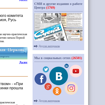
СМИ и другие издания о работе
Центра
(1769)
ого комитета
моя, Русь
я научно-практическая
летию начала Первой
тии.
Другие материалы
Мы в социальных сетях
(26501)
Далее
твом» - «При
синки прошла
Другие материалы
практическая