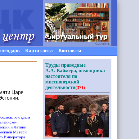
Смотреть
алендарь
Карта сайта
Контакты
Труды праведные
А.А. Ваймера, помощника
настоятеля по
миссионерской
деятельности
(371)
амяти Царя
Эстонии,
сольского отдела
алтийско-
веции и Латвии
 Божией Матери
го Императора