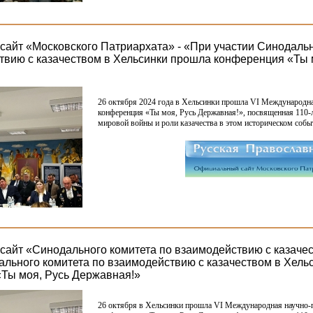
айт «Московского Патриархата» - «При участии Синодальн
твию с казачеством в Хельсинки прошла конференция «Ты 
26 октября 2024 года в Хельсинки прошла VI Международна
конференция
«Ты
моя, Русь Державная!», посвященная 110-
мировой войны и роли казачества в этом историческом собы
айт «Синодального комитета по взаимодействию с казачес
ального комитета по взаимодействию с казачеством в Хель
Ты моя, Русь Державная!»
26 октября в Хельсинки прошла VI Международная научно-