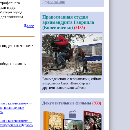
Другие события
митрофорного
али в дар,
 Матери город
л для звонницы.
Православная студия
архимандрита Гавриила
Далее
(Коневиченко)
(3135)
Рождественские
Победы: память
Взаимодействия с телеканалами, сайтом
митрополии Санкт-Петербурга и
другими новостными сайтами
Документальные фильмы
(933)
вию с казачеством» —
ия, посвященные
е»
вию с казачеством» —
конференция
«Церковь