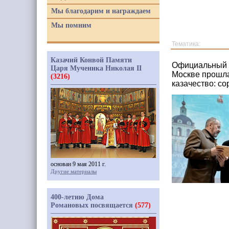
Мы благодарим и награждаем
Мы помним
Тематика:
Казачий Конвой Памяти
Официальный с
Царя Мученика Николая II
Москве прошла
(3216)
казачество: со
основан 9 мая 2011 г.
Другие материалы
400-летию Дома
Романовых посвящается
(577)