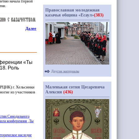
летию начала Первой
тии.
Православная молодежная
казачья община «Есаул»
(383)
Далее
нференции «Ты
18. Роль
Другие материалы
Маленькая сотня Цесаревича
(РЦНК
) г. Хельсинки
Алексия
(436)
ногие из участников
стии Синодального
ошла конференция „Ты
сторическое наследие