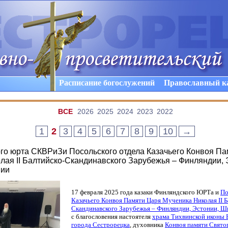
Расписание богослужений
Православный к
ВCE
2026
2025
2024
2023
2022
1
2
3
4
5
6
7
8
9
10
→
го юрта СКВРиЗи Посольского отдела Казачьего Конвоя П
лая II Балтийско-Скандинавского Зарубежья – Финляндии, 
вии
17 февраля 2025 года казаки Финляндского ЮРТа и
По
Казачьего Конвоя Памяти Царя Мученика Николая II Б
Скандинавского Зарубежья – Финляндии, Эстонии, Ш
с благословения настоятеля
храма Тихвинской иконы
города Сестрорецка
, духовника
Конвоя памяти Свято