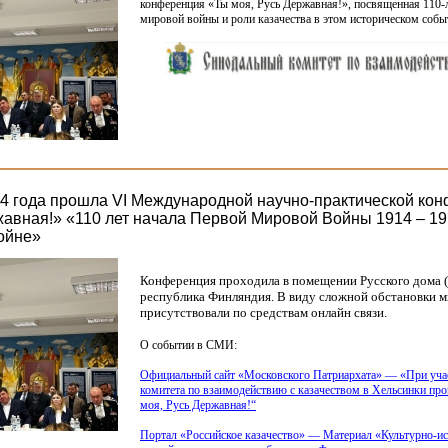
конференция
«Ты
моя, Русь Державная!», посвященная 110-
мировой войны и роли казачества в этом историческом собы
24 года прошла VI Международной научно-практической ко
жавная!» «110 лет начала Первой Мировой Войны 1914 – 19
войне»
Конференция проходила в помещении Русского дома
республика Финляндия. В виду сложной обстановки м
присутствовали по средствам онлайн связи.
О событии в СМИ:
Официальный сайт
«Московского
Патриархата» —
«При
уча
комитета по взаимодействию с казачеством в Хельсинки пр
моя, Русь Державная!“
Портал
«Российское
казачество» — Материал
«Культурно
-и