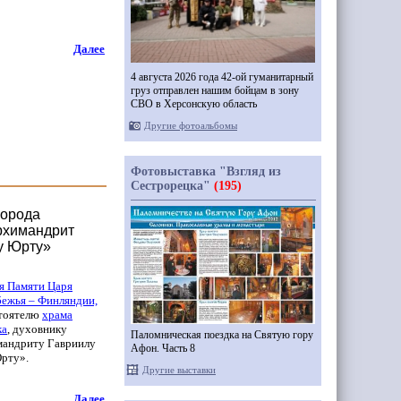
Далее
4 августа 2026 года 42-ой гуманитарный
груз отправлен нашим бойцам в зону
СВО в Херсонскую область
Другие фотоальбомы
Фотовыставка "Взгляд из
Сестрорецка"
(195)
города
архимандрит
у Юрту»
оя Памяти Царя
бежья – Финляндии,
стоятелю
храма
ка
, духовнику
Паломническая поездка на Святую гору
андриту Гавриилу
Афон. Часть 8
рту».
Другие выставки
Далее