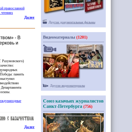
ой православной
 чтениях
Далее
Другие документальные фильмы
твом» - В
Видеоматериалы
(1201)
ерковь и
. Разумовского)
зачество:
ждународных
 Победы: память
 выступил
аимодействию
Другие видеоматериалы
е Департамента
Москвы.
Союз казачьих журналистов
Международные
Санкт-Петербурга
(756)
Далее