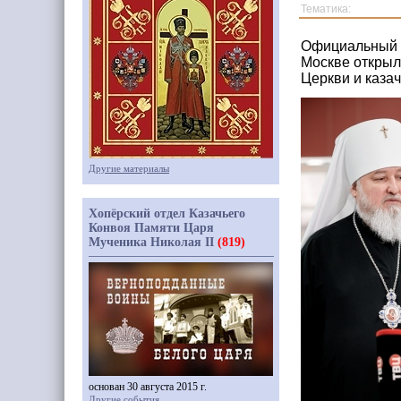
Тематика:
Официальный с
Москве открыл
Церкви и каза
Другие материалы
Хопёрский отдел Казачьего
Конвоя Памяти Царя
Мученика Николая II
(819)
основан 30 августа 2015 г.
Другие события