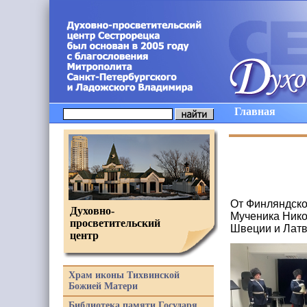
Главная
От Финляндско
Духовно-
Мученика Нико
просветительский
Швеции и Лат
центр
Храм иконы Тихвинской
Божией Матери
Библиотека памяти Государя