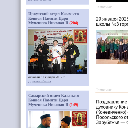
Тематика:
Иркутский отдел Казачьего
Конвоя Памяти Царя
29 января 202
Мученика Николая II
(204)
школы №3 гор
основан 31 января 2017 г.
Другие события
Тематика:
Самарский отдел Казачьего
Конвоя Памяти Царя
Поздравление 
Мученика Николая II
(149)
духовнику Кон
(Коневиченко)
Посольского о
Зарубежья — Ф