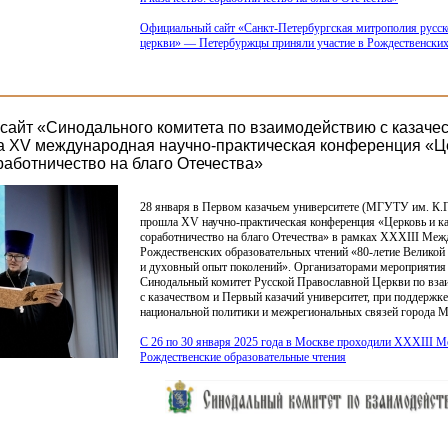
Официальный сайт
«Санкт
-Петербургская митрополия русск
церкви» — Петербуржцы приняли участие в Рождественских
айт «Синодального комитета по взаимодействию с казачес
 XV международная научно-практическая конференция «Ц
работничество на благо Отечества»
28 января в Первом казачьем университете
(МГУТУ
им. К.Г
прошла XV научно-практическая конференция
«Церковь
и ка
соработничество на благо Отечества» в рамках XXХIII Ме
Рождественских образовательных чтений
«80
-летие Великой
и духовный опыт поколений». Организаторами мероприятия
Синодальный комитет Русской Православной Церкви по вз
с казачеством и Первый казачий университет, при поддержк
национальной политики и межрегиональных связей города 
С 26 по 30 января 2025 года в Москве проходили XXXIII 
Рождественские образовательные чтения