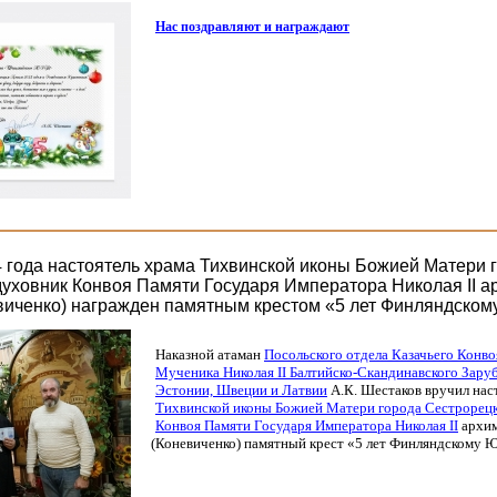
Нас поздравляют и награждают
4 года настоятель храма Тихвинской иконы Божией Матери 
духовник Конвоя Памяти Государя Императора Николая II 
виченко) награжден памятным крестом «5 лет Финляндском
Наказной атаман
Посольского отдела Казачьего Конв
Мученика Николая II Балтийско-Скандинавского Зару
Эстонии, Швеции и Латвии
А.К. Шестаков вручил на
Тихвинской иконы Божией Матери города Сестрорец
Конвоя Памяти Государя Императора Николая II
архим
(Коневиченко
) памятный крест
«5
лет Финляндскому Ю