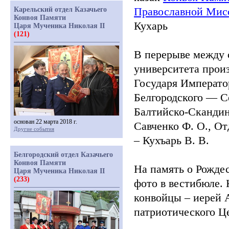
Православной Мис
Карельский отдел Казачьего
Конвоя Памяти
Кухарь
Царя Мученика Николая II
(121)
В перерыве между 
университета прои
Государя Император
Белгородского — С
Балтийско-Скандин
основан 22 марта 2018 г.
Савченко Ф. О., О
Другие события
– Кухъарь В. В.
Белгородский отдел Казачьего
Конвоя Памяти
На память о Рождес
Царя Мученика Николая II
(233)
фото в вестибюле. 
конвойцы – иерей 
патриотического Ц