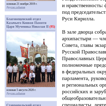
основан 21 ноября 2019 г.
и нравственность:
Другие события
под председательс
Руси Кирилла.
Благовещенский отдел
Казачьего Конвоя Памяти
Царя Мученика Николая II
(95)
В зале дворца собр
архипастыри — чл
Совета, главы экза
Русской Православ
Православных Церк
полномочные предс
в федеральных окру
парламента, руков
и региональных ор
основан 5 августа 2020 г.
российских и заруб
Другие события
общеобразовательн
специалисты, деяте
Ставропольский отдел