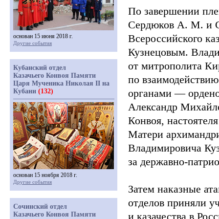
По завершении пле
Сердюков А. М. и С
Всероссийского ка
основан 15 июня 2018 г.
Другие события
Кузнецовым. Влади
от митрополита Ки
Кубанский отдел
Казачьего Конвоя Памяти
по взаимодействи
Царя Мученика Николая II на
органами — ордено
Кубани
(132)
Александр Михайло
Конвоя, настоятел
Матери архимандри
Владимировича Ку
за державно-патри
основан 15 ноября 2018 г.
Другие события
Затем наказные ат
отделов приняли уч
Сочинский отдел
и казачества в Рос
Казачьего Конвоя Памяти