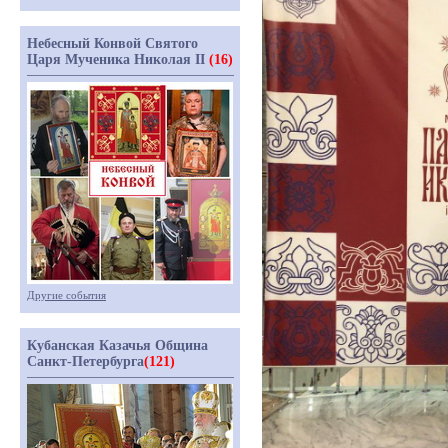
Небесный Конвой Святого
Царя Мученика Николая II
(16)
Другие события
Кубанская Казачья Община
Санкт-Петербурга
(121)