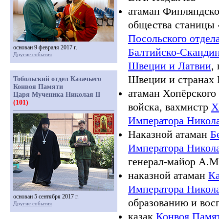
атаман Финляндског
общества станицы
Посольского отдел
основан 9 февраля 2017 г.
Балтийско-Скандин
Другие события
Швеции и Латвии
,
Швеции и странах 
Тобольский отдел Казачьего
Конвоя Памяти
атаман Хопёрского 
Царя Мученика Николая II
(101)
войска, вахмистр
Х
Императора Никол
Наказной атаман
Б
Императора Никол
генерал-майор А.М
наказной атаман
Ка
Императора Никола
основан 5 сентября 2017 г.
образованию и вос
Другие события
казак
Конвоя Памят