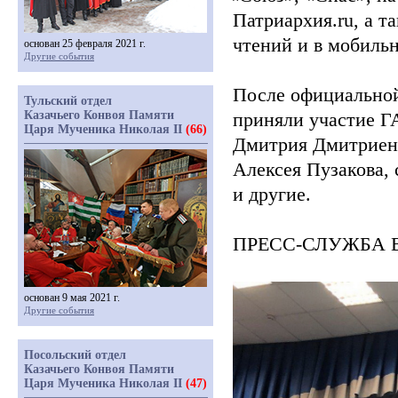
Патриархия.ru, а 
чтений и в мобиль
основан 25 февраля 2021 г.
Другие события
После официальной 
Тульский отдел
Казачьего Конвоя Памяти
приняли участие 
Царя Мученика Николая II
(66)
Дмитрия Дмитриенк
Алексея Пузакова, 
и другие.
ПРЕСС-СЛУЖБА 
основан 9 мая 2021 г.
Другие события
Посольский отдел
Казачьего Конвоя Памяти
Царя Мученика Николая II
(47)