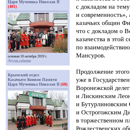
Царя Мученика Николая II
с докладом на тему
(401)
и современность», 
казачьих общин Фи
что с докладом о 
казачества в этой 
по взаимодействию
Мансуров.
основан 10 октября 2019 г.
Другие события
Продолжение этого
Крымский отдел
уже в Государствен
Казачьего Конвоя Памяти
Царя Мученика Николая II
(68)
Воронежской делег
и Лискинским Леон
и Бутурлиновским 
и Острогожским Ди
в торжественном 
Рождественских об