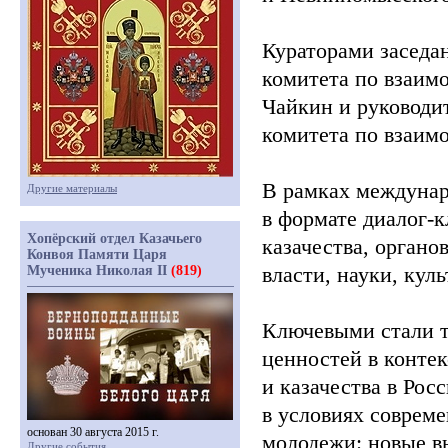
Кураторами заседа
комитета по взаим
Чайкин и руководи
комитета по взаим
В рамках междунар
Другие материалы
в формате диалог-к
Хопёрский отдел Казачьего
казачества, органо
Конвоя Памяти Царя
власти, науки, кул
Мученика Николая II
(819)
Ключевыми стали 
ценностей в контек
и казачества в Рос
в условиях соврем
основан 30 августа 2015 г.
молодежи: новые в
Другие события