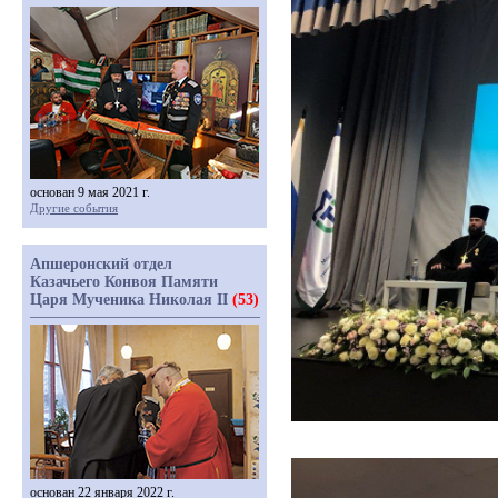
основан 9 мая 2021 г.
Другие события
Апшеронский отдел
Казачьего Конвоя Памяти
Царя Мученика Николая II
(53)
основан 22 января 2022 г.