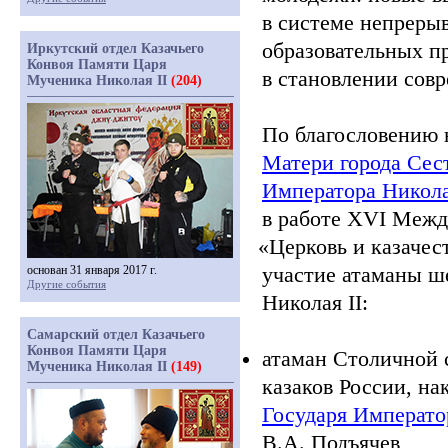
в системе непрерыв
образовательных п
Иркутский отдел Казачьего
Конвоя Памяти Царя
в становлении совр
Мученика Николая II
(204)
По благословению 
Матери города Сес
Императора Никол
в работе XVI Межд
«Церковь
и казачес
участие атаманы ш
основан 31 января 2017 г.
Другие события
Николая
II
:
Самарский отдел Казачьего
Конвоя Памяти Царя
атаман Столичной 
Мученика Николая II
(149)
казаков России, на
Государя Императ
В.А. Подъячев