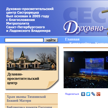
Главная
Карта сайта
Конта
Духовно-
просветительский
центр
Поделиться
Храм иконы Тихвинской
Божией Матери
Библиотека памяти Государя