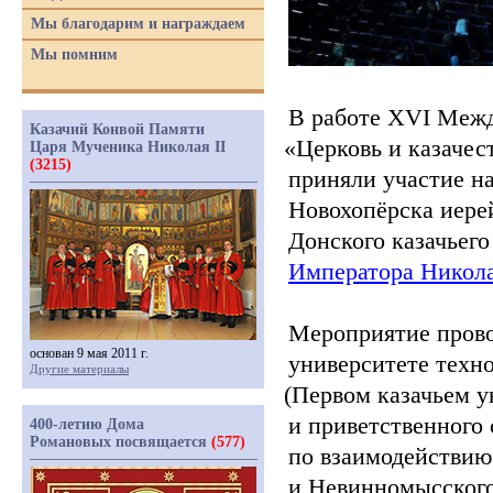
Мы благодарим и награждаем
Мы помним
В работе XVI Межд
Казачий Конвой Памяти
«Церковь
и казачес
Царя Мученика Николая II
(3215)
приняли участие н
Новохопёрска иере
Донского казачьег
Императора Никола
Мероприятие прово
основан 9 мая 2011 г.
университете техно
Другие материалы
(Первом
казачьем у
и приветственного 
400-летию Дома
Романовых посвящается
(577)
по взаимодействию
и Невинномысского