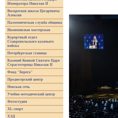
Императора Николая II
Воскресная школа Цесаревича
Алексия
Паломническая служба общины
Иконописная мастерская
Курортный отдел
Ставропольского казачьего
войска
Петербургская станица
Казачий Конвой Святого Царя
Страстотерпца Николая II
Фонд "Берега"
Продюсерский центр
Невская сечь
Учебно-методический центр
Фотостудия
XL-спорт
ХЭД