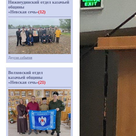
Нижнеудинский отдел казачьей
общины
«Невская сечь»
(12)
Другие события
Волховский отдел
казачьей общины
«Невская сечь»
(21)