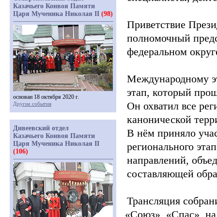
Казачьего Конвоя Памяти
Царя Мученика Николая II
(98)
Приветствие Прези
полномочный предс
федеральном округ
Международному э
этап, который прош
основан 18 октября 2020 г.
Он охватил все рег
Другие события
канонической терр
Дивеевский отдел
В нём приняло уча
Казачьего Конвоя Памяти
Царя Мученика Николая II
регионального эта
(106)
направлений, объе
составляющей обра
Трансляция собран
«Союз
»,
«Спас
», н