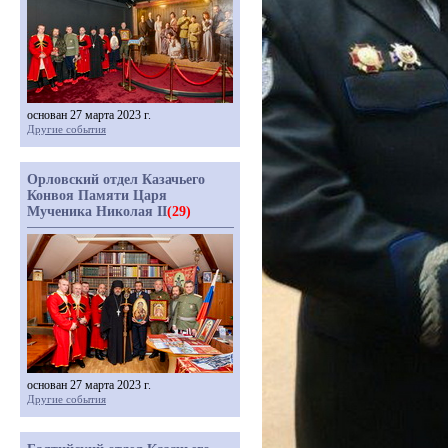
основан 27 марта 2023 г.
Другие события
Орловский отдел Казачьего
Конвоя Памяти Царя
Мученика Николая II
(29)
основан 27 марта 2023 г.
Другие события