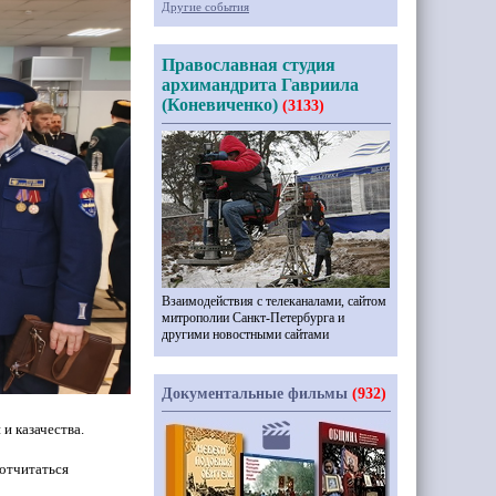
Другие события
Православная студия
архимандрита Гавриила
(Коневиченко)
(3133)
Взаимодействия с телеканалами, сайтом
митрополии Санкт-Петербурга и
другими новостными сайтами
Документальные фильмы
(932)
и казачества.
 отчитаться