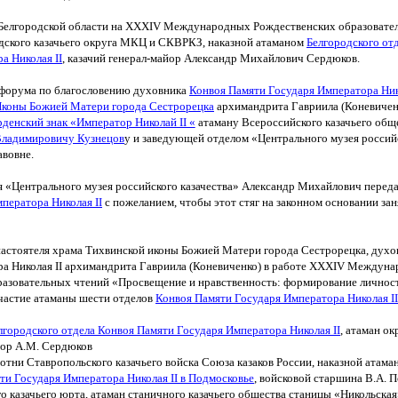
 Белгородской области на XXХIV Международных Рождественских образовате
дского казачьего округа МКЦ и СКВРКЗ, наказной атаманом
Белгородского от
ра Николая
II
, казачий генерал-майор Александр Михайлович Сердюков.
 форума по благословению духовника
Конвоя Памяти Государя Императора Ник
Иконы Божией Матери города Сестрорецка
архимандрита Гавриила
(Коневиче
рденский знак
«Император
Николай
II
«
атаману Всероссийского казачьего обще
ладимировичу Кузнецов
у и заведующей отделом
«Центрального
музея россий
вовне.
я
«Центрального
музея российского казачества» Александр Михайлович перед
ператора Николая II
с пожеланием, чтобы этот стяг на законном основании зан
астоятеля храма Тихвинской иконы Божией Матери города Сестрорецка, духо
ра Николая
II
архимандрита Гавриила
(Коневиченко
) в работе XXХIV Междун
разовательных чтений
«Просвещение
и нравственность: формирование личнос
частие атаманы шести отделов
Конвоя Памяти Государя Императора Николая II
лгородского отдела Конвоя Памяти Государя Императора Николая
II
, атаман о
йор А.М. Сердюков
отни Ставропольского казачьего войска Союза казаков России, наказной атама
яти Государя Императора Николая
II
в Подмосковье
, войсковой старшина В.А. 
о казачьего юрта, атаман станичного казачьего общества станицы
«Никольская