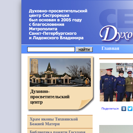
Главная
Духовно-
просветительский
центр
Поделиться
Храм иконы Тихвинской
Божией Матери
Библиотека памяти Государя