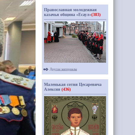
Православная молодежная
казачья община «Есаул»
(383)
Другие материалы
Маленькая сотня Цесаревича
Алексия
(436)