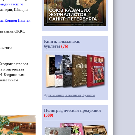
кандинавского
нляндии, Швеции
ела Конвоя Памяти
ь атамана ОККО
Книги, альманахи,
буклеты
(76)
инского
Сердюков провел
а и казачества
Н. Бодряковым
колаевичем
Другие книги, альманахи, буклеты
Полиграфическая продукция
(380)