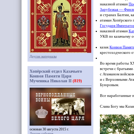
наказной атаман
По
Зарубежья — Финля
и странах Балтии, к
атаман Хопёрского 
Государя Императо
наказной атаман
Ка
УКВ по казачьему о
казак
Конвоя Памяти
крестоходческого о
Другие материалы
Во время работы X
встречи с братьями
Хопёрский отдел Казачьего
с Атаманом войсков
Конвоя Памяти Царя
и с Верховными Ат
Мученика Николая II
(819)
Буюровым.
Все наработанные п
Слава Богу мы Каза
основан 30 августа 2015 г.
Другие события