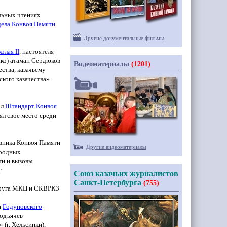
льных чтениях
дела Конвоя Памяти
Другие документальные фильмы
олая II
, настоятеля
нко
) атаман Сердюков
Видеоматериалы
(1201)
ства, казачьему
ского казачества»
ал
Штандарт Конвоя
ял свое место среди
вника Конвоя Памяти
Другие видеоматериалы
ародных
ти и вызовы
:
Союз казачьих журналистов
Санкт-Петербурга
(755)
круга МКЦ и СКВРКЗ
н
Годуновского
Подъячев
»
(г
. Хельсинки),