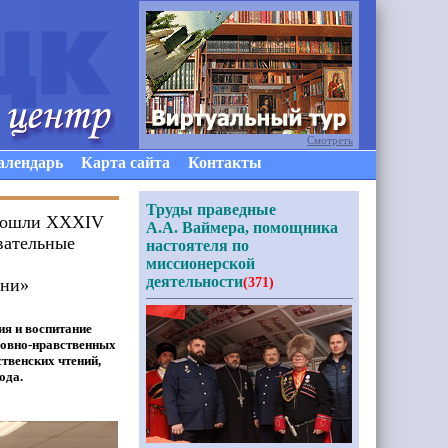
Смотреть
алендарь
Карта сайта
Контакты
Труды праведные
 прошли XXХIV
А.А. Ваймера, помощника
вательные
настоятеля по
миссионерской
деятельности
ени»
(371)
ия и воспитание
ховно-нравственных
твенских чтений,
ода.