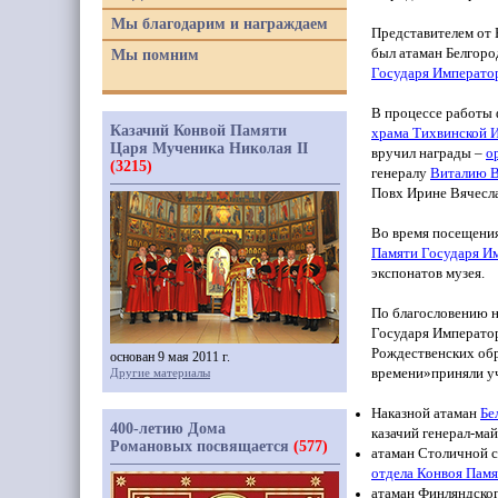
Мы благодарим и награждаем
Представителем от
был атаман Белгоро
Мы помним
Государя Императо
В процессе работы
Казачий Конвой Памяти
храма Тихвинской 
Царя Мученика Николая II
вручил награды –
о
(3215)
генералу
Виталию В
Повх Ирине Вячесла
Во время посещени
Памяти Государя Им
экспонатов музея.
По благословению н
Государя Императо
Рождественских об
основан 9 мая 2011 г.
времени»приняли у
Другие материалы
Наказной атаман
Бе
400-летию Дома
казачий генерал-ма
Романовых посвящается
(577)
атаман Столичной с
отдела Конвоя Пам
атаман Финляндског