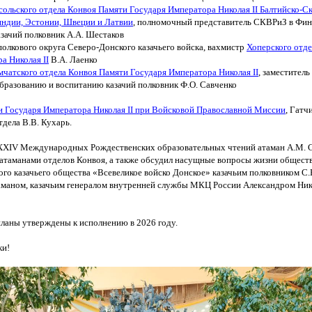
сольского отдела Конвоя Памяти Государя Императора Николая II Балтийско-С
ндии, Эстонии, Швеции и Латвии
, полномочный представитель СКВРиЗ в Фи
азачий полковник А.А. Шестаков
полкового округа Северо-Донского казачьего войска, вахмистр
Хоперского отд
ра Николая
II
В.А. Лаенко
мчатского отдела Конвоя Памяти Государя Императора Николая II
, заместител
бразованию и воспитанию казачий полковник Ф.О. Савченко
 Государя Императора Николая II при Войсковой Православной Миссии
, Гатч
тдела В.В. Кухарь.
XХIV Международных Рождественских образовательных чтений атаман А.М. 
 атаманами отделов Конвоя, а также обсудил насущные вопросы жизни обществ
ого казачьего общества
«Всевеликое
войско Донское» казачьим полковником С.
аманом, казачьим генералом внутренней службы МКЦ России Александром Ни
ланы утверждены к исполнению в 2026 году.
ки!