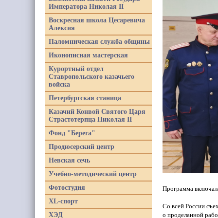
Императора Николая II
Воскресная школа Цесаревича
Алексия
Паломническая служба общины
Иконописная мастерская
Курортный отдел
Ставропольского казачьего
войска
Петербургская станица
Казачий Конвой Святого Царя
Страстотерпца Николая II
Фонд "Берега"
Продюсерский центр
Невская сечь
Учебно-методический центр
Фотостудия
Программа включала
XL-спорт
Со всей России съе
ХЭД
о проделанной работ