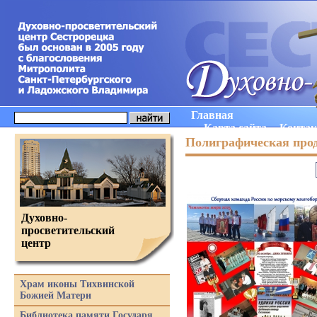
Главная
Карта сайта
Конта
Полиграфическая про
Духовно-
просветительский
центр
Храм иконы Тихвинской
Божией Матери
Библиотека памяти Государя