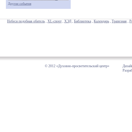
Другие события
Небеси подобная обитель
,
XL-спорт
,
ХЭД
,
Библиотека
,
Календарь
,
Трапезная
,
Р
© 2012 «Духовно-просветительский центр»
Дизай
Разра