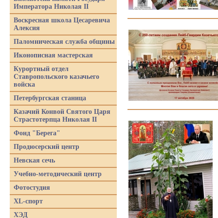
Императора Николая II
Воскресная школа Цесаревича
Алексия
Паломническая служба общины
Иконописная мастерская
Курортный отдел
Ставропольского казачьего
войска
Петербургская станица
Казачий Конвой Святого Царя
Страстотерпца Николая II
Фонд "Берега"
Продюсерский центр
Невская сечь
Учебно-методический центр
Фотостудия
XL-спорт
ХЭД