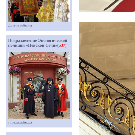
Другие события
Подразделение Экологической
полиции «Невской Сечи»
(537)
Другие события