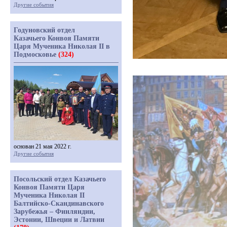
Другие события
Годуновский отдел
Казачьего Конвоя Памяти
Царя Мученика Николая II в
Подмосковье
(324)
основан 21 мая 2022 г.
Другие события
Посольский отдел Казачьего
Конвоя Памяти Царя
Мученика Николая II
Балтийско-Скандинавского
Зарубежья – Финляндии,
Эстонии, Швеции и Латвии