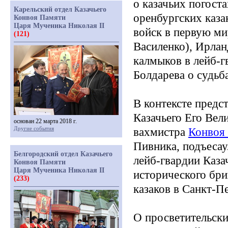
о казачьих погоста
Карельский отдел Казачьего
оренбургских каза
Конвоя Памяти
Царя Мученика Николая II
войск в первую м
(121)
Василенко), Ирла
калмыков в лейб-г
Болдарева о судьб
В контексте предс
Казачьего Его Вел
основан 22 марта 2018 г.
Другие события
вахмистра
Конвоя
Пивника, подъесау
Белгородский отдел Казачьего
лейб-гвардии Каза
Конвоя Памяти
Царя Мученика Николая II
исторического бри
(233)
казаков в Санкт-П
О просветительски