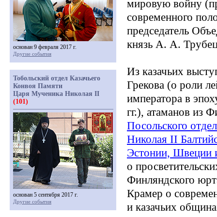
мировую войну
(п
современного поло
председатель Объе
князь А. А. Трубе
основан 9 февраля 2017 г.
Другие события
Из казачьих высту
Тобольский отдел Казачьего
Грекова
(о
роли ле
Конвоя Памяти
Царя Мученика Николая II
императора в эпох
(101)
гг.), атаманов из
Посольского отде
Николая II Балтий
Эстонии, Швеции 
о просветительски
Финляндского юрт
Крамер о современ
основан 5 сентября 2017 г.
Другие события
и казачьих община