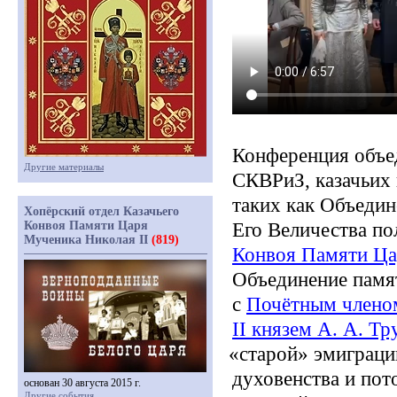
Конференция объе
Другие материалы
СКВРиЗ, казачьих
таких как Объедин
Хопёрский отдел Казачьего
Конвоя Памяти Царя
Его Величества по
Мученика Николая II
(819)
Конвоя Памяти Ца
Объединение памят
с
Почётным члено
II князем А. А. Т
«старой
» эмиграци
духовенства и пот
основан 30 августа 2015 г.
Другие события