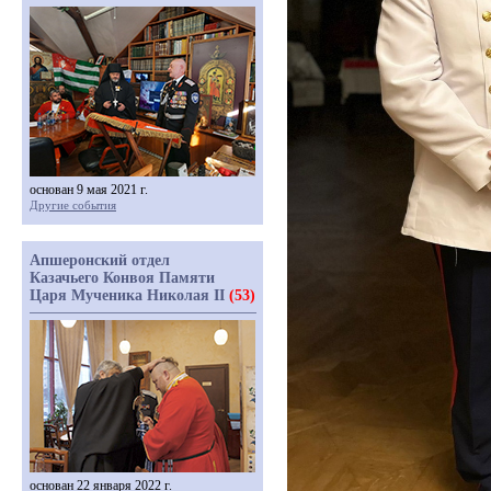
основан 9 мая 2021 г.
Другие события
Апшеронский отдел
Казачьего Конвоя Памяти
Царя Мученика Николая II
(53)
основан 22 января 2022 г.