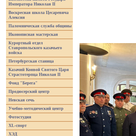
Императора Николая II
Воскресная школа Цесаревича
Алексия
Паломническая служба общины
Иконописная мастерская
Курортный отдел
Ставропольского казачьего
войска
Петербургская станица
Казачий Конвой Святого Царя
Страстотерпца Николая II
Фонд "Берега"
Продюсерский центр
Невская сечь
Учебно-методический центр
Фотостудия
XL-спорт
ХЭД