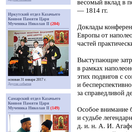
весомый вклад в п
— 1814 гг.
Иркутский отдел Казачьего
Конвоя Памяти Царя
Мученика Николая II
(204)
Доклады конферен
Европы от наполео
частей практическ
Выступающие затра
в рамках наполеон
этих подвигов с с
основан 31 января 2017 г.
и бесперспективно
Другие события
за справедливой де
Самарский отдел Казачьего
Конвоя Памяти Царя
Мученика Николая II
(149)
Особое внимание 
и судьбе легендар
д. и. н. А. И. Ага