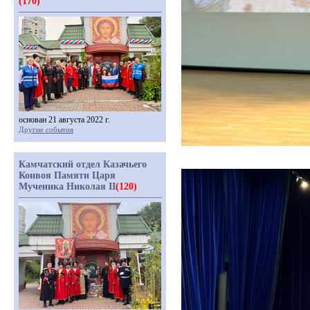
(170)
основан 21 августа 2022 г.
Другие события
Камчатский отдел Казачьего
Конвоя Памяти Царя
Мученика Николая II
(120)