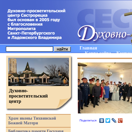
Главная
Карта сайта
Конта
Духовно-
просветительский
центр
Храм иконы Тихвинской
Поделиться
Божией Матери
Библиотека памяти Государя