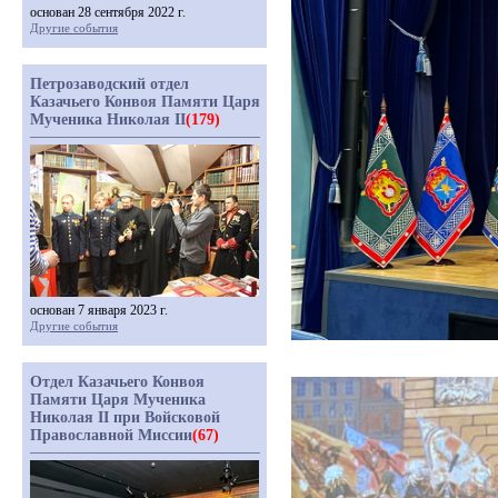
основан 28 сентября 2022 г.
Другие события
Петрозаводский отдел
Казачьего Конвоя Памяти Царя
Мученика Николая II
(179)
основан 7 января 2023 г.
Другие события
Отдел Казачьего Конвоя
Памяти Царя Мученика
Николая II при Войсковой
Православной Миссии
(67)