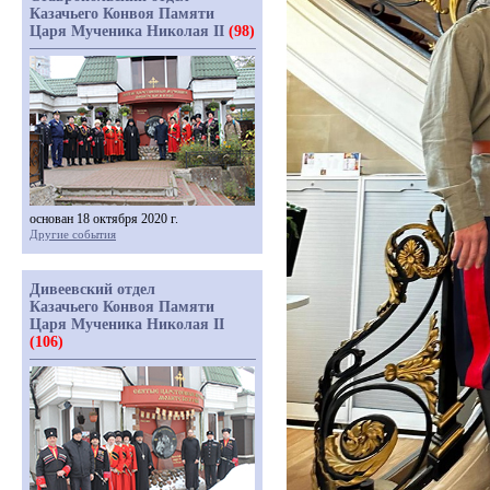
Казачьего Конвоя Памяти
Царя Мученика Николая II
(98)
основан 18 октября 2020 г.
Другие события
Дивеевский отдел
Казачьего Конвоя Памяти
Царя Мученика Николая II
(106)