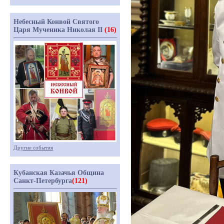
Небесный Конвой Святого
Царя Мученика Николая II
(16)
Другие события
Кубанская Казачья Община
Санкт-Петербурга
(121)