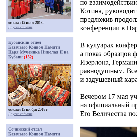
по взаимодействию
Котина, руководит
предложив продол
основан 15 июня 2018 г.
конференции в Па
Другие события
Кубанский отдел
В кулуарах конфер
Казачьего Конвоя Памяти
Царя Мученика Николая II на
а показ образцов 
Кубани
(132)
Изерлона, Герман
равнодушным. Все
и задушевный хар
Вечером 17 мая у
на официальный п
основан 15 ноября 2018 г.
Его Величества по
Другие события
Сочинский отдел
Казачьего Конвоя Памяти