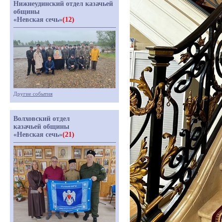
Нижнеудинский отдел казачьей
общины
«Невская сечь»
(12)
Другие события
Волховский отдел
казачьей общины
«Невская сечь»
(21)