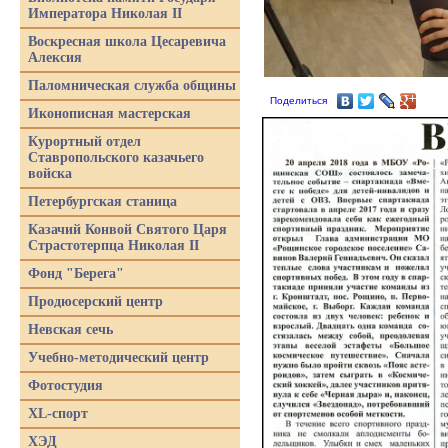
Императора Николая II
Воскресная школа Цесаревича
Алексия
Паломническая служба общины
Поделиться
Иконописная мастерская
Курортный отдел
Ставропольского казачьего
войска
Петербургская станица
Казачий Конвой Святого Царя
Страстотерпца Николая II
Фонд "Берега"
Продюсерский центр
Невская сечь
Учебно-методический центр
Фотостудия
XL-спорт
ХЭД