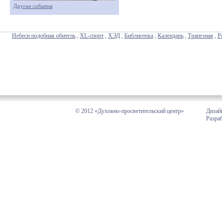
Другие события
Небеси подобная обитель
,
XL-спорт
,
ХЭД
,
Библиотека
,
Календарь
,
Трапезная
,
Р
© 2012 «Духовно-просветительский центр»
Дизай
Разра