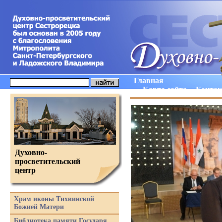
Главная
Карта сайта
Конта
Духовно-
просветительский
центр
Храм иконы Тихвинской
Божией Матери
Библиотека памяти Государя