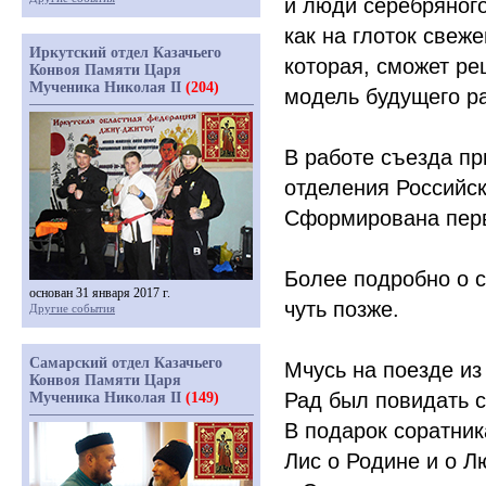
и люди серебряного
как на глоток свеж
Иркутский отдел Казачьего
которая, сможет р
Конвоя Памяти Царя
Мученика Николая II
(204)
модель будущего ра
В работе съезда пр
отделения Российск
Сформирована перв
Более подробно о 
основан 31 января 2017 г.
чуть позже.
Другие события
Самарский отдел Казачьего
Мчусь на поезде из
Конвоя Памяти Царя
Рад был повидать с
Мученика Николая II
(149)
В подарок соратник
Лис о Родине и о Л