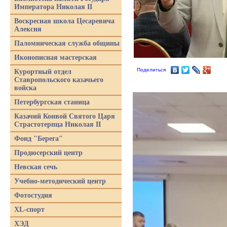
Императора Николая II
Воскресная школа Цесаревича
Алексия
Паломническая служба общины
Иконописная мастерская
Поделиться
Курортный отдел
Ставропольского казачьего
войска
Петербургская станица
Казачий Конвой Святого Царя
Страстотерпца Николая II
Фонд "Берега"
Продюсерский центр
Невская сечь
Учебно-методический центр
Фотостудия
XL-спорт
ХЭД