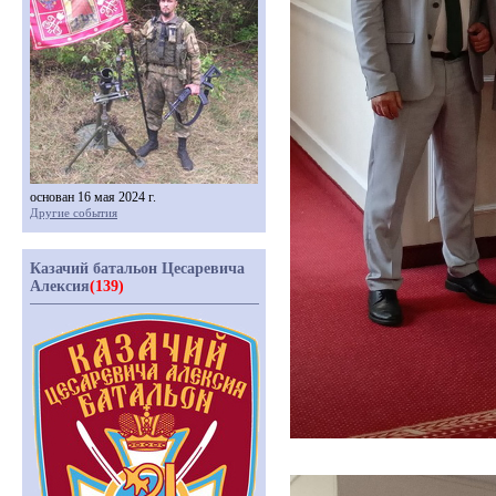
основан 16 мая 2024 г.
Другие события
Казачий батальон Цесаревича
Алексия
(139)