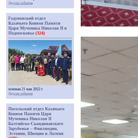
Другие события
Годуновский отдел
Казачьего Конвоя Памяти
Царя Мученика Николая II в
Подмосковье
(324)
основан 21 мая 2022 г.
Другие события
Посольский отдел Казачьего
Конвоя Памяти Царя
Мученика Николая II
Балтийско-Скандинавского
Зарубежья – Финляндии,
Эстонии, Швеции и Латвии