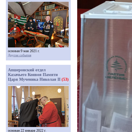
основан 9 мая 2021 г.
Другие события
Апшеронский отдел
Казачьего Конвоя Памяти
Царя Мученика Николая II
(53)
основан 22 января 2022 г.