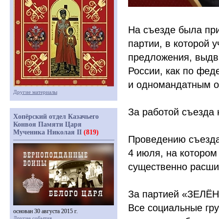
На съезде была пр
партии, в которой 
предложения, выдв
России, как по фед
и одномандатным о
Другие материалы
За работой съезда
Хопёрский отдел Казачьего
Конвоя Памяти Царя
Мученика Николая II
(819)
Проведению съезда
4 июля, на котором
существенно расши
За партией
«ЗЕЛЁ
Все социальные гру
основан 30 августа 2015 г.
Другие события