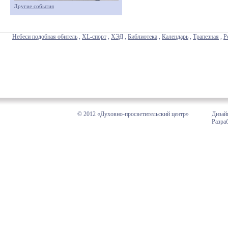
Другие события
Небеси подобная обитель
,
XL-спорт
,
ХЭД
,
Библиотека
,
Календарь
,
Трапезная
,
Р
© 2012 «Духовно-просветительский центр»
Дизай
Разра