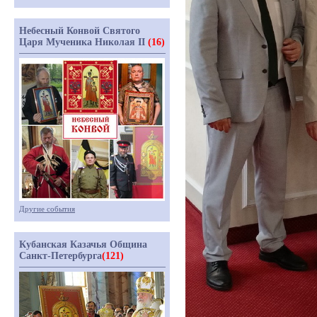
Небесный Конвой Святого
Царя Мученика Николая II
(16)
Другие события
Кубанская Казачья Община
Санкт-Петербурга
(121)