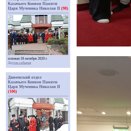
Казачьего Конвоя Памяти
Царя Мученика Николая II
(98)
основан 18 октября 2020 г.
Другие события
Дивеевский отдел
Казачьего Конвоя Памяти
Царя Мученика Николая II
(106)