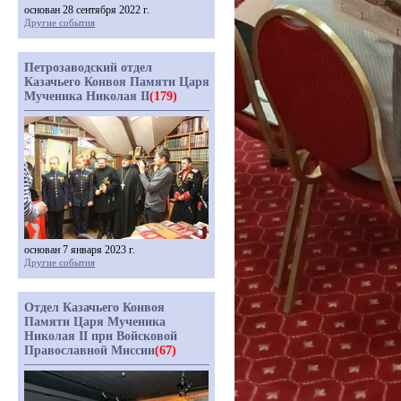
основан 28 сентября 2022 г.
Другие события
Петрозаводский отдел
Казачьего Конвоя Памяти Царя
Мученика Николая II
(179)
основан 7 января 2023 г.
Другие события
Отдел Казачьего Конвоя
Памяти Царя Мученика
Николая II при Войсковой
Православной Миссии
(67)