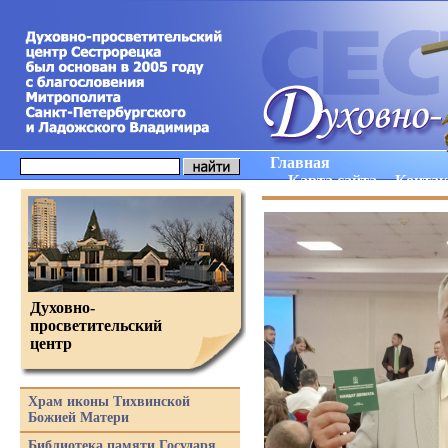
Главная
Карта сайта
Конта
Духовно-
просветительский
центр
Храм иконы Тихвинской
Божией Матери
Библиотека памяти Государя