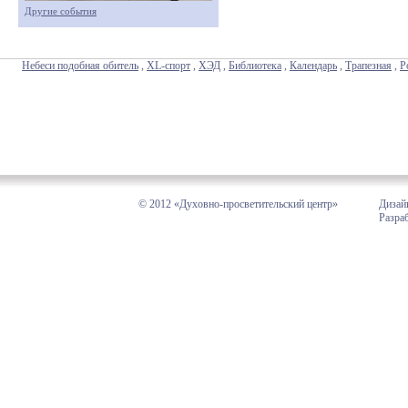
Другие события
Небеси подобная обитель
,
XL-спорт
,
ХЭД
,
Библиотека
,
Календарь
,
Трапезная
,
Р
© 2012 «Духовно-просветительский центр»
Дизай
Разра