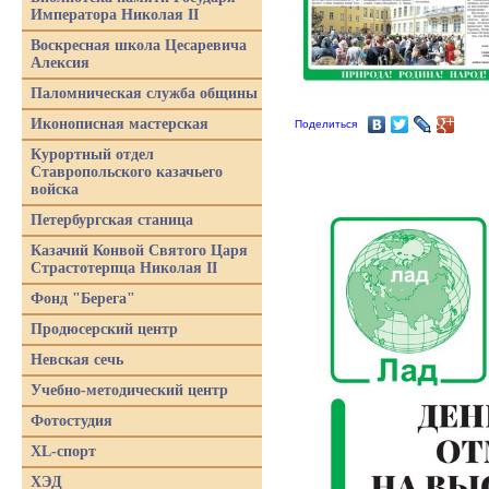
Императора Николая II
Воскресная школа Цесаревича
Алексия
Паломническая служба общины
Иконописная мастерская
Поделиться
Курортный отдел
Ставропольского казачьего
войска
Петербургская станица
Казачий Конвой Святого Царя
Страстотерпца Николая II
Фонд "Берега"
Продюсерский центр
Невская сечь
Учебно-методический центр
Фотостудия
XL-спорт
ХЭД