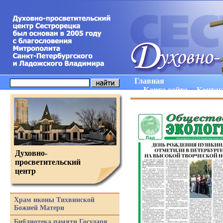
Главная
Карта сайта
Конта
Духовно-
просветительский
центр
Храм иконы Тихвинской
Божией Матери
Библиотека памяти Государя