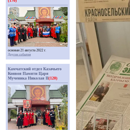
(170)
основан 21 августа 2022 г.
Другие события
Камчатский отдел Казачьего
Конвоя Памяти Царя
Мученика Николая II
(120)