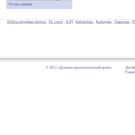
Другие события
Небеси подобная обитель
,
XL-спорт
,
ХЭД
,
Библиотека
,
Календарь
,
Трапезная
,
Р
© 2012 «Духовно-просветительский центр»
Дизай
Разра