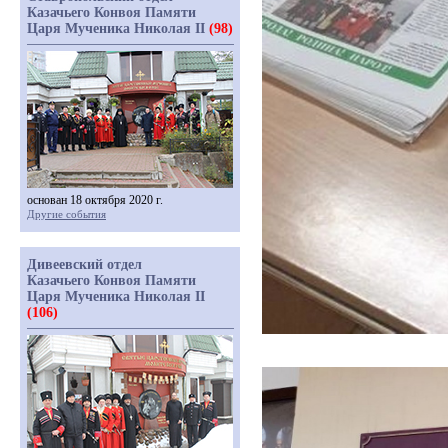
Казачьего Конвоя Памяти
Царя Мученика Николая II
(98)
основан 18 октября 2020 г.
Другие события
Дивеевский отдел
Казачьего Конвоя Памяти
Царя Мученика Николая II
(106)