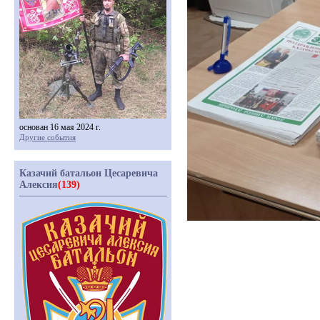
основан 16 мая 2024 г.
Другие события
Казачий батальон Цесаревича
Алексия
(139)