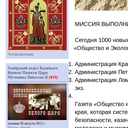
МИССИЯ ВЫПОЛН
Сегодня 1000 новых
«Общество
и Эколог
Другие материалы
Администрация Крас
Хопёрский отдел Казачьего
Администрация Пет
Конвоя Памяти Царя
Мученика Николая II
(819)
Администрация Лом
экз.
Газета
«Общество
и
края, которая сист
безопасности, каза
основан 30 августа 2015 г.
Другие события