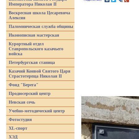
Императора Николая II
Воскресная школа Цесаревича
Алексия
Паломническая служба общины
Иконописная мастерская
Курортный отдел
Ставропольского казачьего
войска
Петербургская станица
Казачий Конвой Святого Царя
Страстотерпца Николая II
Фонд "Берега"
Продюсерский центр
Невская сечь
Учебно-методический центр
Фотостудия
XL-спорт
ХЭД