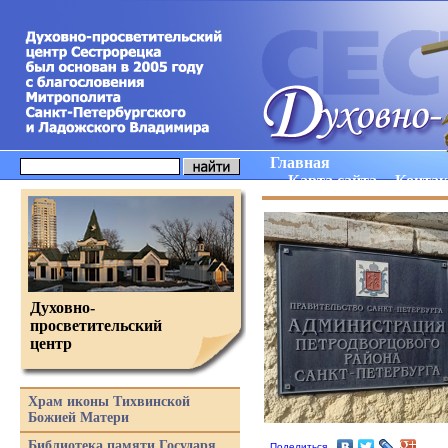
Главная
Карта сайта
Конта
Духовно-
просветительский
центр
Храм иконы Тихвинской
Божией Матери
Библиотека памяти Государя
Поделиться