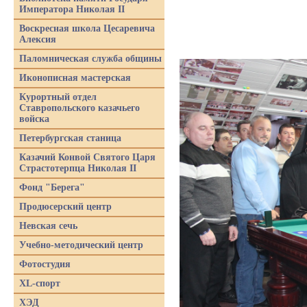
Императора Николая II
Воскресная школа Цесаревича
Алексия
Паломническая служба общины
Иконописная мастерская
Курортный отдел
Ставропольского казачьего
войска
Петербургская станица
Казачий Конвой Святого Царя
Страстотерпца Николая II
Фонд "Берега"
Продюсерский центр
Невская сечь
Учебно-методический центр
Фотостудия
XL-спорт
ХЭД