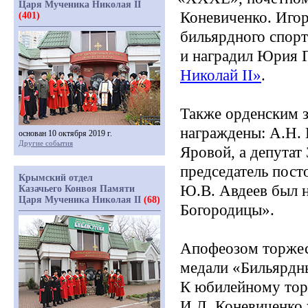
Царя Мученика Николая II
Коневиченко. Иго
(401)
бильярдного спорт
и наградил Юрия 
Николай II»
.
Также орденским 
награждены: А.Н. 
основан 10 октября 2019 г.
Другие события
Яровой, а депутат
председатель пост
Крымский отдел
Ю.В. Авдеев был 
Казачьего Конвоя Памяти
Царя Мученика Николая II
(68)
Богородицы».
Апофеозом торжес
медали
«Бильярдн
К юбилейному тор
И.Л. Коневиченко