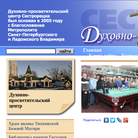
Главная
Карта сайта
Конта
Духовно-
просветительский
центр
Поделиться
Храм иконы Тихвинской
Божией Матери
Библиотека памяти Государя