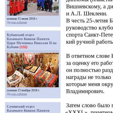
Вишневскому, а д
и А.Л. Шеклеин.
основан 15 июня 2018 г.
В честь 25-летия 
Другие события
руководство клубо
спорта Санкт-Пете
Кубанский отдел
Казачьего Конвоя Памяти
кий ручной работы
Царя Мученика Николая II на
Кубани
(132)
В ответном слове 
за оценку его рабо
он полностью разд
награды не только
которые меня окру
Владимирович.
основан 15 ноября 2018 г.
Другие события
Затем слово было 
Сочинский отдел
Казачьего Конвоя Памяти
«
XXXL
», почетно