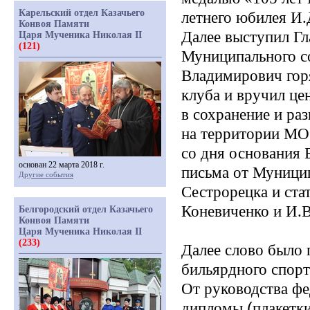
Карельский отдел Казачьего
летнего юбилея И.
Конвоя Памяти
Далее выступил Гл
Царя Мученика Николая II
(121)
Муниципального со
Владимирович гор
клуба и вручил це
в сохранение и ра
на территории МО 
со дня основания 
основан 22 марта 2018 г.
письма от Муницип
Другие события
Сестрорецка и ста
Коневиченко и И.
Белгородский отдел Казачьего
Конвоя Памяти
Царя Мученика Николая II
(233)
Далее слово было 
бильярдного спорт
От руководства ф
дипломы
(
плакетк