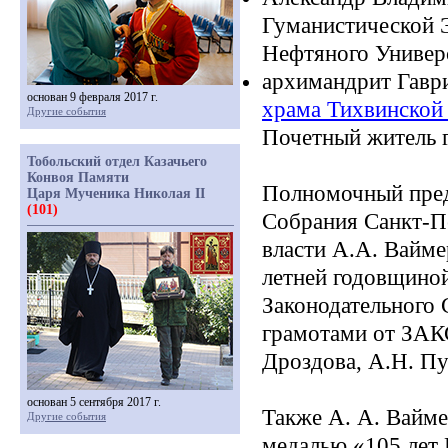
Гуманистической Э
Нефтяного Универ
архимандрит Гавр
основан 9 февраля 2017 г.
храма Тихвинской
Другие события
Почетный житель 
Тобольский отдел Казачьего
Конвоя Памяти
Полномочный пред
Царя Мученика Николая II
(101)
Собрания Санкт-Пе
власти А.А. Вайме
летней годовщиной
Законодател
ьного 
грамотами от ЗАКС
Дроздова, А.Н. Пу
основан 5 сентября 2017 г.
Также А. А. Вайме
Другие события
медалью
«105
лет 