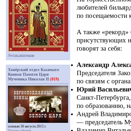
любителей бильярд
по посещаемости 
А также
«рекорд
»
присутствующих н
говорят за себя:
Другие материалы
Александр Алекс
Хопёрский отдел Казачьего
Председателя Зако
Конвоя Памяти Царя
Мученика Николая II
(819)
по связям с орган
Юрий Васильевич
Санкт-Петербурга,
по образованию, н
Андрей Владимиро
— председатель Му
основан 30 августа 2015 г.
Владимир Витальев
Другие события