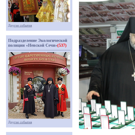
Другие события
Подразделение Экологической
полиции «Невской Сечи»
(537)
Другие события