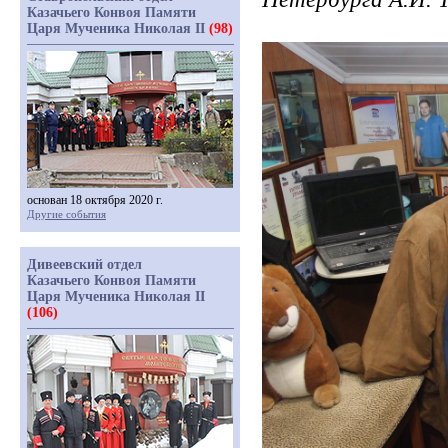
Казачьего Конвоя Памяти
Царя Мученика Николая II
(98)
основан 18 октября 2020 г.
Другие события
Дивеевский отдел
Казачьего Конвоя Памяти
Царя Мученика Николая II
(106)