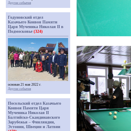
Другие события
Годуновский отдел
Казачьего Конвоя Памяти
Царя Мученика Николая II в
Подмосковье
(324)
основан 21 мая 2022 г.
Другие события
Посольский отдел Казачьего
Конвоя Памяти Царя
Мученика Николая II
Балтийско-Скандинавского
Зарубежья – Финляндии,
Эстонии, Швеции и Латвии