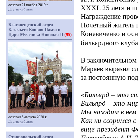
основан 21 ноября 2019 г.
XXXL 25 лет» и ш
Другие события
Награждение пров
Почетный житель 
Благовещенский отдел
Казачьего Конвоя Памяти
Коневиченко и ос
Царя Мученика Николая II
(95)
бильярдного клуба
В заключительном 
Мараев выразил сл
за постоянную по
«Бильярд
– это ст
Бильярд – это мир
Мы находим в нем
основан 5 августа 2020 г.
Как ни ссоримся с
Другие события
вице-президент Ф
Петербурга
А.И. 
Ставропольский отдел