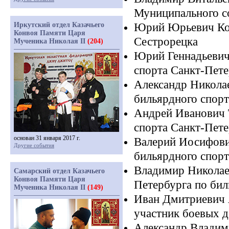
Муниципального со
Иркутский отдел Казачьего
Юрий Юрьевич Коз
Конвоя Памяти Царя
Сестрорецка
Мученика Николая II
(204)
Юрий Геннадьевич
спорта Санкт-Пете
Александр Никола
бильярдного спорт
Андрей Иванович 
спорта Санкт-Пете
основан 31 января 2017 г.
Валерий Иосифов
Другие события
бильярдного спорт
Владимир Никола
Самарский отдел Казачьего
Конвоя Памяти Царя
Петербурга по би
Мученика Николая II
(149)
Иван Дмитриевич 
участник боевых д
Александр Владим