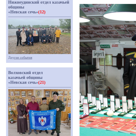
Нижнеудинский отдел казачьей
общины
«Невская сечь»
(12)
Другие события
Волховский отдел
казачьей общины
«Невская сечь»
(21)