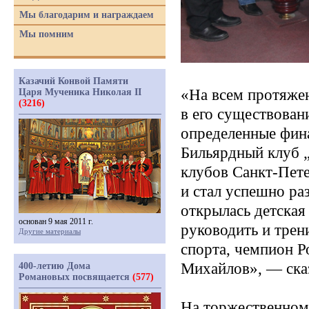
Мы благодарим и награждаем
Мы помним
Казачий Конвой Памяти
«На
всем протяжен
Царя Мученика Николая II
(3216)
в его существовани
определенные фина
Бильярдный клуб 
клубов Санкт-Пете
и стал успешно ра
открылась детская 
основан 9 мая 2011 г.
руководить и трени
Другие материалы
спорта, чемпион 
Михайлов», — сказ
400-летию Дома
Романовых посвящается
(577)
На торжественном 