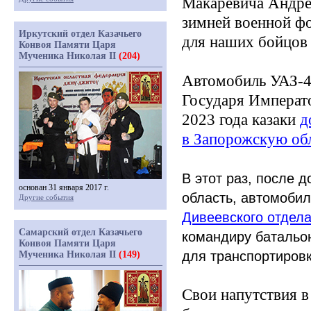
Макаревича Андре
зимней военной ф
Иркутский отдел Казачьего
для наших бойцов 
Конвоя Памяти Царя
Мученика Николая II
(204)
Автомобиль
УАЗ-4
Государя Императо
2023 года казаки
д
в Запорожскую обл
В этот раз, после 
основан 31 января 2017 г.
область, автомобил
Другие события
Дивеевского отдела
Самарский отдел Казачьего
командиру батальон
Конвоя Памяти Царя
для транспортировк
Мученика Николая II
(149)
Свои напутствия в