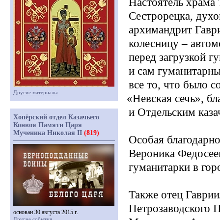
Настоятель храма
Сестрорецка, дух
архимандрит Гавр
колесницу – авто
перед загрузкой г
и сам гуманитарны
все то, что было 
Другие материалы
«Невская
сечь», б
и Отдельским каз
Хопёрский отдел Казачьего
Конвоя Памяти Царя
Мученика Николая II
(819)
Особая благодарно
Вероника Федосеев
гуманитарки в гор
Также отец Гаврии
Петрозаводского П
основан 30 августа 2015 г.
Другие события