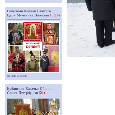
Небесный Конвой Святого
Царя Мученика Николая II
(16)
Другие события
Кубанская Казачья Община
Санкт-Петербурга
(121)