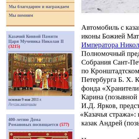
Мы благодарим и награждаем
Мы помним
Автомобиль с каза
иконы Божией Мат
Казачий Конвой Памяти
Царя Мученика Николая II
Императора Никол
(3215)
Полномочный пред
Собрания Сант-Пет
по Кронштадтском
Петербурга Б. Х. 
фонда
«Хранители
Карина
(позывной
основан 9 мая 2011 г.
И.Д. Ярков, предс
Другие материалы
«Казачья
стража»: 
400-летию Дома
казак Андрей
(поз
Романовых посвящается
(577)