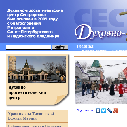
Главная
Карта сайта
Конта
Духовно-
просветительский
центр
Поделиться
Храм иконы Тихвинской
Божией Матери
Библиотека памяти Государя