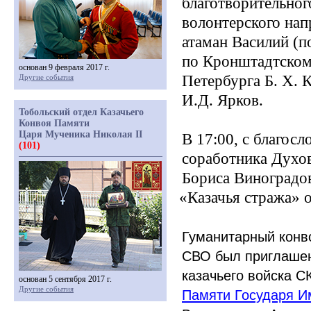
благотворительног
волонтерского нап
атаман Василий
(п
по Кронштадтском
основан 9 февраля 2017 г.
Петербурга Б. Х. 
Другие события
И.Д. Ярков.
Тобольский отдел Казачьего
Конвоя Памяти
Царя Мученика Николая II
В 17:00, с благосл
(101)
соработника Духов
Бориса Виноградов
«Казачья
стража» о
Гуманитарный конво
СВО был приглашен
казачьего войска 
основан 5 сентября 2017 г.
Другие события
Памяти Государя И