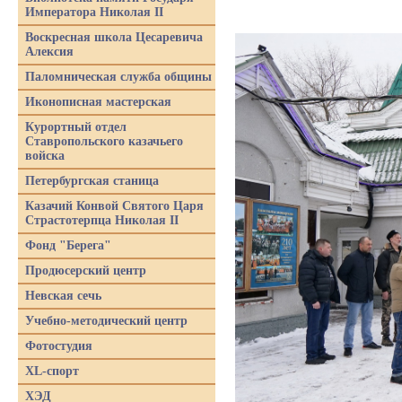
Императора Николая II
Воскресная школа Цесаревича
Алексия
Паломническая служба общины
Иконописная мастерская
Курортный отдел
Ставропольского казачьего
войска
Петербургская станица
Казачий Конвой Святого Царя
Страстотерпца Николая II
Фонд "Берега"
Продюсерский центр
Невская сечь
Учебно-методический центр
Фотостудия
XL-спорт
ХЭД