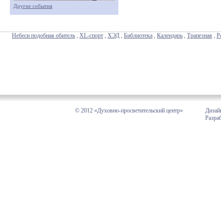
Другие события
Небеси подобная обитель
,
XL-спорт
,
ХЭД
,
Библиотека
,
Календарь
,
Трапезная
,
Р
© 2012 «Духовно-просветительский центр»
Дизай
Разра