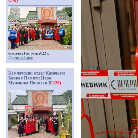
(170)
основан 21 августа 2022 г.
Другие события
Камчатский отдел Казачьего
Конвоя Памяти Царя
Мученика Николая II
(120)