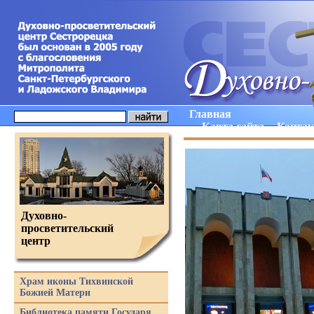
Главная
Карта сайта
Конта
Духовно-
просветительский
центр
Храм иконы Тихвинской
Божией Матери
Библиотека памяти Государя