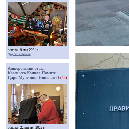
основан 9 мая 2021 г.
Другие события
Апшеронский отдел
Казачьего Конвоя Памяти
Царя Мученика Николая II
(53)
основан 22 января 2022 г.