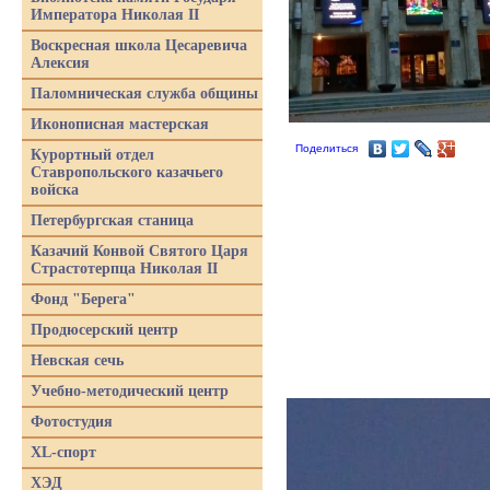
Императора Николая II
Воскресная школа Цесаревича
Алексия
Паломническая служба общины
Иконописная мастерская
Поделиться
Курортный отдел
Ставропольского казачьего
войска
Петербургская станица
Казачий Конвой Святого Царя
Страстотерпца Николая II
Фонд "Берега"
Продюсерский центр
Невская сечь
Учебно-методический центр
Фотостудия
XL-спорт
ХЭД