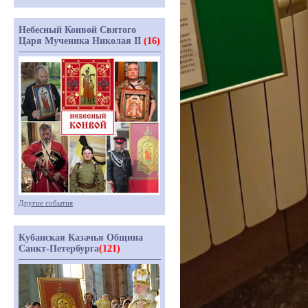
Небесный Конвой Святого
Царя Мученика Николая II
(16)
Другие события
Кубанская Казачья Община
Санкт-Петербурга
(121)