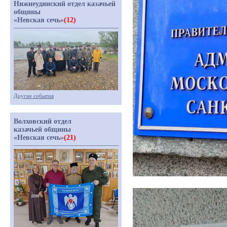
Нижнеудинский отдел казачьей
общины
«Невская сечь»
(12)
Другие события
Волховский отдел
казачьей общины
«Невская сечь»
(21)