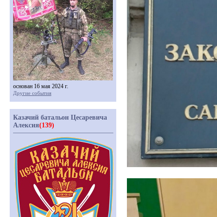
основан 16 мая 2024 г.
Другие события
Казачий батальон Цесаревича
Алексия
(139)