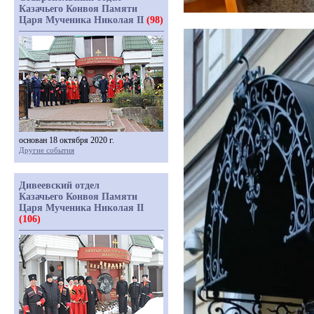
Казачьего Конвоя Памяти
Царя Мученика Николая II
(98)
основан 18 октября 2020 г.
Другие события
Дивеевский отдел
Казачьего Конвоя Памяти
Царя Мученика Николая II
(106)