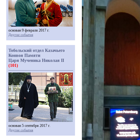
основан 9 февраля 2017 г.
Другие события
Тобольский отдел Казачьего
Конвоя Памяти
Царя Мученика Николая II
(101)
основан 5 сентября 2017 г.
Другие события