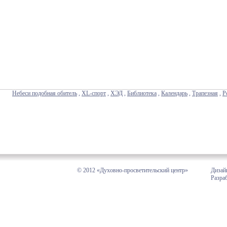
Небеси подобная обитель
,
XL-спорт
,
ХЭД
,
Библиотека
,
Календарь
,
Трапезная
,
Р
© 2012 «Духовно-просветительский центр»
Дизай
Разра