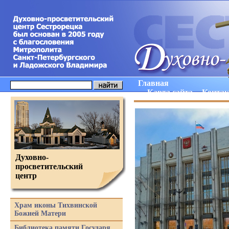
Главная
Карта сайта
Конта
Духовно-
просветительский
центр
Храм иконы Тихвинской
Божией Матери
Библиотека памяти Государя