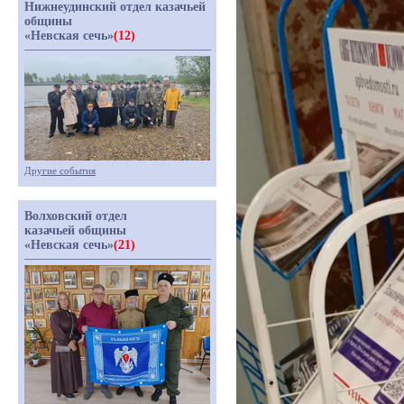
Нижнеудинский отдел казачьей
общины
«Невская сечь»
(12)
Другие события
Волховский отдел
казачьей общины
«Невская сечь»
(21)