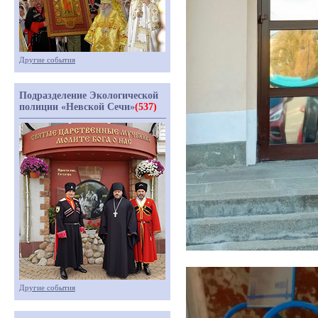
Другие события
Подразделение Экологической
полиции «Невской Сечи»
(537)
Другие события