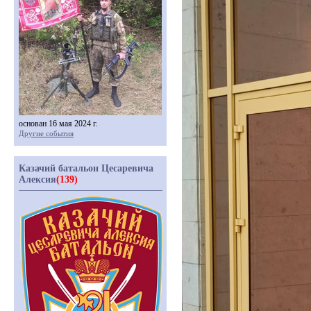
основан 16 мая 2024 г.
Другие события
Казачий батальон Цесаревича
Алексия
(139)