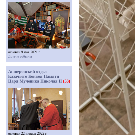
основан 9 мая 2021 г.
Другие события
Апшеронский отдел
Казачьего Конвоя Памяти
Царя Мученика Николая II
(53)
основан 22 января 2022 г.