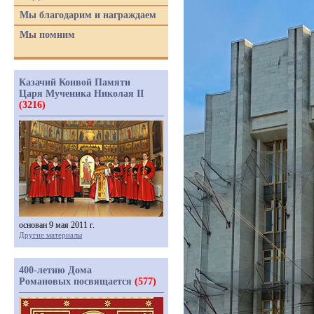
Мы благодарим и награждаем
Мы помним
Казачий Конвой Памяти
Царя Мученика Николая II
(3216)
основан 9 мая 2011 г.
Другие материалы
400-летию Дома
Романовых посвящается
(577)