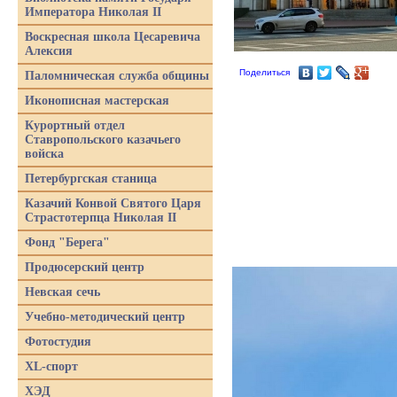
Императора Николая II
Воскресная школа Цесаревича
Алексия
Поделиться
Паломническая служба общины
Иконописная мастерская
Курортный отдел
Ставропольского казачьего
войска
Петербургская станица
Казачий Конвой Святого Царя
Страстотерпца Николая II
Фонд "Берега"
Продюсерский центр
Невская сечь
Учебно-методический центр
Фотостудия
XL-спорт
ХЭД