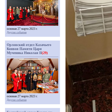
основан 27 марта 2023 г.
Другие события
Орловский отдел Казачьего
Конвоя Памяти Царя
Мученика Николая II
(29)
основан 27 марта 2023 г.
Другие события