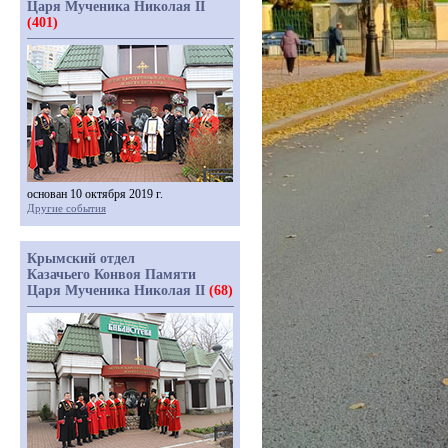
Царя Мученика Николая II
(401)
основан 10 октября 2019 г.
Другие события
Крымский отдел
Казачьего Конвоя Памяти
Царя Мученика Николая II
(68)