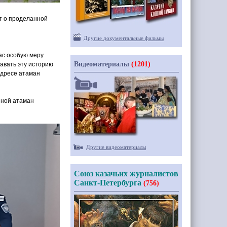
ет о проделанной
Другие документальные фильмы
ас особую меру
Видеоматериалы
(1201)
авать эту историю
адресе атаман
зной атаман
Другие видеоматериалы
Союз казачьих журналистов
Санкт-Петербурга
(756)