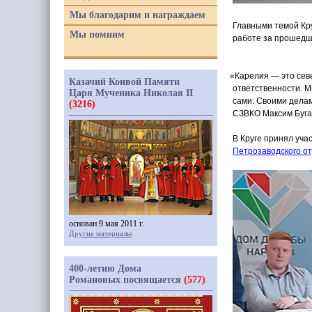
Мы благодарим и награждаем
Главными темой Кру
Мы помним
работе за прошедш
«Карелия
— это сев
Казачий Конвой Памяти
ответственности. М
Царя Мученика Николая II
сами. Своими делам
(3216)
СЗВКО Максим Буга
В Круге принял уча
Петрозаводского о
основан 9 мая 2011 г.
Другие материалы
400-летию Дома
Романовых посвящается
(577)