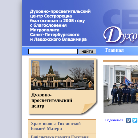
Главная
Духовно-
просветительский
центр
Поделиться
Храм иконы Тихвинской
Божией Матери
Библиотека памяти Государя