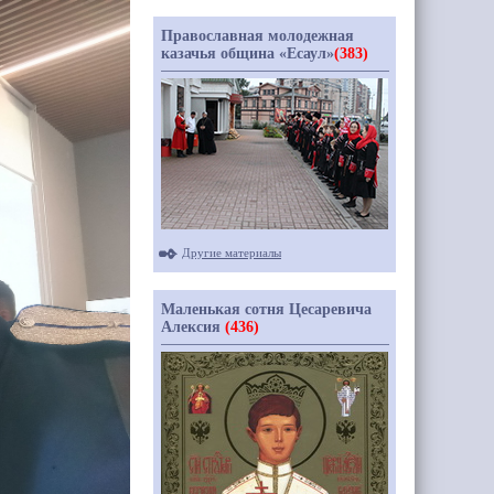
Православная молодежная
казачья община «Есаул»
(383)
Другие материалы
Маленькая сотня Цесаревича
Алексия
(436)