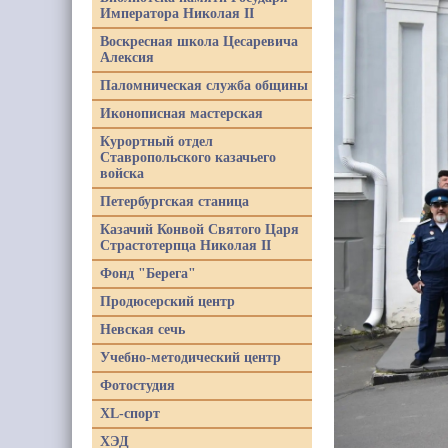
Императора Николая II
Воскресная школа Цесаревича
Алексия
Паломническая служба общины
Иконописная мастерская
Курортный отдел
Ставропольского казачьего
войска
Петербургская станица
Казачий Конвой Святого Царя
Страстотерпца Николая II
Фонд "Берега"
Продюсерский центр
Невская сечь
Учебно-методический центр
Фотостудия
XL-спорт
ХЭД