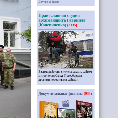
Другие события
Православная студия
архимандрита Гавриила
(Коневиченко)
(3135)
Взаимодействия с телеканалами, сайтом
митрополии Санкт-Петербурга и
другими новостными сайтами
Документальные фильмы
(933)