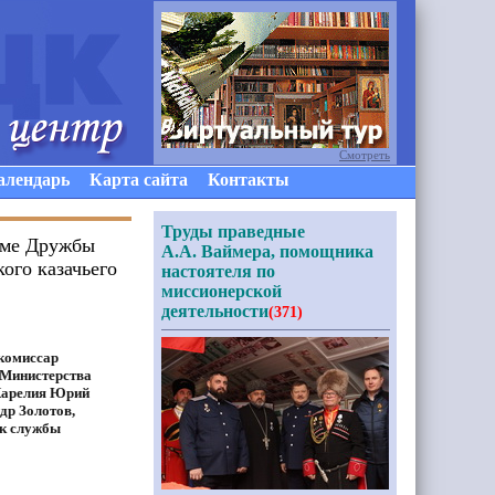
Смотреть
алендарь
Карта сайта
Контакты
Труды праведные
Доме Дружбы
А.А. Ваймера, помощника
ого казачьего
настоятеля по
миссионерской
деятельности
(371)
комиссар
 Министерства
 Карелия Юрий
др Золотов,
к службы