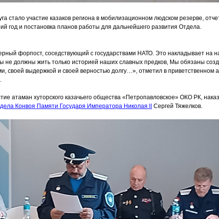
га стало участие казаков региона в мобилизационном людском резерве, отч
ий год и постановка планов работы для дальнейшего развития Отдела.
ерный форпост, соседствующий с государствами НАТО. Это накладывает на н
ы не должны жить только историей наших славных предков, Мы обязаны созд
и, своей выдержкой и своей верностью долгу…», отметил в приветственном 
.
стие атаман хуторского казачьего общества
«Петропавловское
» ОКО РК, нака
тдела Конвоя Памяти Государя Императора Николая ll
Сергей Тяжелков.