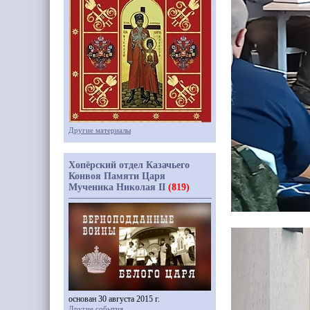
Другие материалы
Хопёрский отдел Казачьего
Конвоя Памяти Царя
Мученика Николая II
(819)
основан 30 августа 2015 г.
Другие события