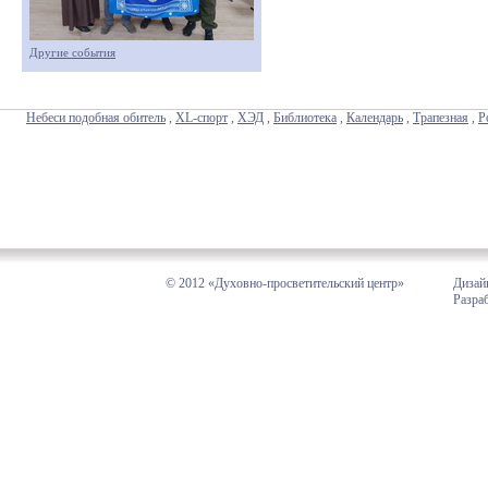
Другие события
Небеси подобная обитель
,
XL-спорт
,
ХЭД
,
Библиотека
,
Календарь
,
Трапезная
,
Р
© 2012 «Духовно-просветительский центр»
Дизай
Разра