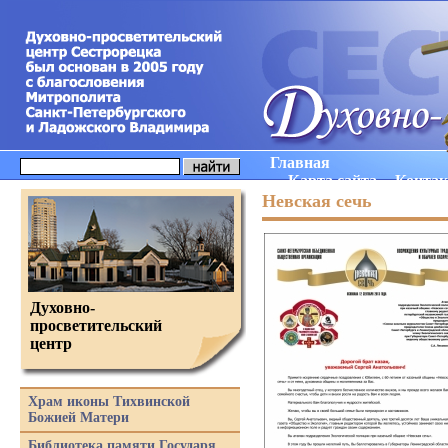
Главная
Карта сайта
Конта
Невская сечь
Духовно-
просветительский
центр
Храм иконы Тихвинской
Божией Матери
Библиотека памяти Государя