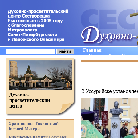
Главная
Карта сайта
Конта
В Уссурийске установлен
Духовно-
просветительский
центр
Храм иконы Тихвинской
Божией Матери
Библиотека памяти Государя