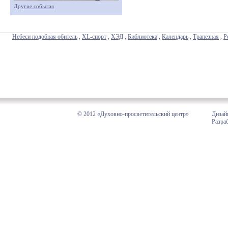
Другие события
Небеси подобная обитель
,
XL-спорт
,
ХЭД
,
Библиотека
,
Календарь
,
Трапезная
,
Р
© 2012 «Духовно-просветительский центр»
Дизай
Разра