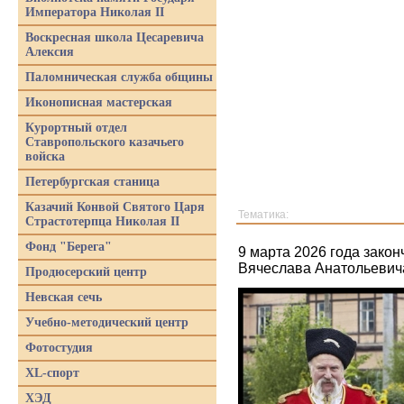
Императора Николая II
Воскресная школа Цесаревича
Алексия
Паломническая служба общины
Иконописная мастерская
Курортный отдел
Ставропольского казачьего
войска
Петербургская станица
Казачий Конвой Святого Царя
Тематика:
Страстотерпца Николая II
Фонд "Берега"
9 марта 2026 года закон
Вячеслава Анатольевича
Продюсерский центр
Невская сечь
Учебно-методический центр
Фотостудия
XL-спорт
ХЭД