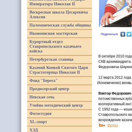
Императора Николая II
Воскресная школа Цесаревича
Алексия
Паломническая служба общины
Иконописная мастерская
Поделиться
Курортный отдел
Ставропольского казачьего
войска
В октябре 2010 год
Петербургская станица
СКВ архимандрита 
Федоровича Шарков
Казачий Конвой Святого Царя
Страстотерпца Николая II
12 марта 2012 года
Фонд "Берега"
(Коневиченко
) внов
Продюсерский центр
Виктор Федорович
Невская сечь
потомственных куба
кооперативный инст
Учебно-методический центр
С 1992 года — коше
Фотостудия
Ставропольского ка
возрождение казачес
XL-спорт
Видео
ХЭД