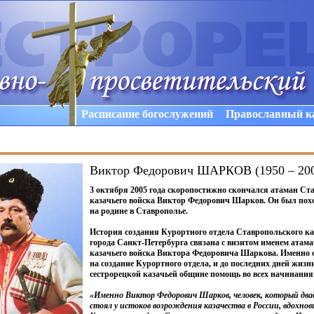
Расписание богослужений
Православный к
Виктор Федорович ШАРКОВ (1950 – 20
3 октября 2005 года скоропостижно скончался атаман Ст
казачьего войска Виктор Федорович Шарков. Он был похо
на родине в Ставрополье.
История создания Курортного отдела Ставропольского ка
города Санкт-Петербурга связана с визитом именем атам
казачьего войска Виктора Федоровича Шаркова. Именно о
на создание Курортного отдела, и до последних дней жизн
сестрорецкой казачьей общине помощь во всех начинания
«Именно
Виктор Федорович Шарков, человек, который два
стоял у истоков возрождения казачества в России, вдохнов