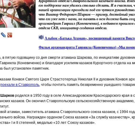
Курортного отдела Ставропольского казачьего войска. Име
его поддержке нам удалось столько сделать. И я счастлив,
нашей организации проходили под его чутким руководств
что Виктор Федорович Шарков — пример, достойный уваж
что его уже нет с нами, но память о нем должна быть со
архимандрит Гавриил
(Коневиченко
), в недавнем прошлом
отдела СКВ, инициатор создания отдела.
Альбом
«Батька
Атаман», посвященный памяти Викт
Фильм архимандрита Гавриила
(Коневиченко
)
«Мы
помн
а, в пятую годовщину со дня смерти атамана Шаркова, по инициативе духовни
Гавриила
(Коневиченко
) и благодаря усилиям казаков Курортного отдела на 
а был установлен памятник.
 казаки Конвоя Святого Царя Страстотерпца Николая II и духовник Конвоя а
ь
поехали в Ставрополь
, чтобы почтить память безвременно ушедшего товари
 Шарков
родился в 1950 году в селе Александровском Краснодарского края в 
нских казаков. Он окончил Ставропольскую сельскохозяйственную академию,
итут.
вой атаман, заместитель атамана Ставропольского союза казаков, с 1994 го
зачьего войска. Награжден орденом Союза казаков
«За
службу казачеству», к
тва» I и II степеней, медалью
«10
лет Союзу казаков».