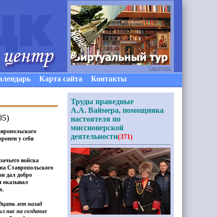
Смотреть
алендарь
Карта сайта
Контакты
Труды праведные
А.А. Ваймера, помощника
05)
настоятеля по
миссионерской
авропольского
деятельности
(371)
ронен у себя
зачьего войска
ана Ставропольского
н дал добро
и оказывал
х.
дцать лет назад
ил нас на создание