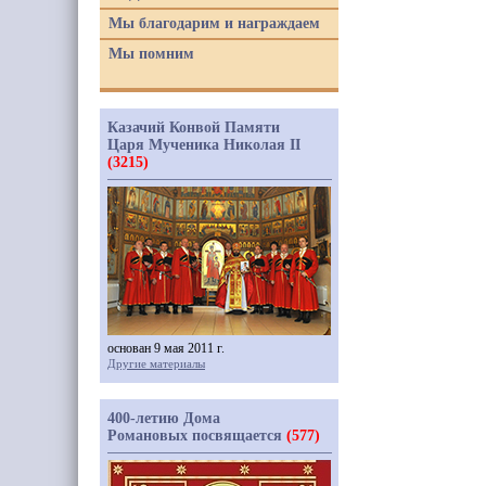
Мы благодарим и награждаем
Мы помним
Казачий Конвой Памяти
Царя Мученика Николая II
(3215)
основан 9 мая 2011 г.
Другие материалы
400-летию Дома
Романовых посвящается
(577)