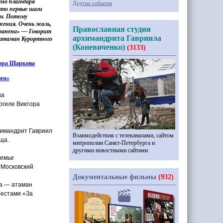
нно благодаря
Другие события
 что первые шаги
ом. Потому
ения. Очень жаль,
Православная студия
хранена» — Говорит
архимандрита Гавриила
 атаман Курортного
(Коневиченко)
(3133)
ора Шаркова
им»
ка
могиле Виктора
рхимандрит Гавриил
Взаимодействия с телеканалами, сайтом
ща.
митрополии Санкт-Петербурга и
другими новостными сайтами
семье
 Московский
Документальные фильмы
(932)
да — атаман
рестами
«За