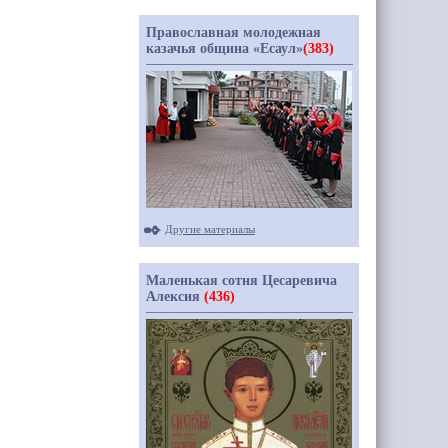
Православная молодежная
казачья община «Есаул»
(383)
Другие материалы
Маленькая сотня Цесаревича
Алексия
(436)