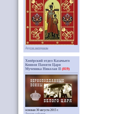
Другие материалы
Хопёрский отдел Казачьего
Конвоя Памяти Царя
Мученика Николая II
(819)
основан 30 августа 2015 г.
Другие события