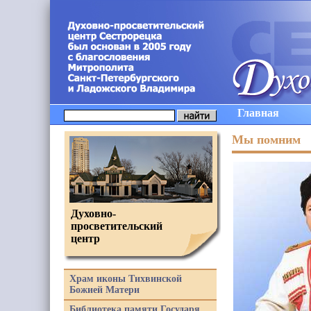
Главная
Мы помним
Духовно-
просветительский
центр
Храм иконы Тихвинской
Божией Матери
Библиотека памяти Государя