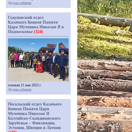
Другие события
Годуновский отдел
Казачьего Конвоя Памяти
Царя Мученика Николая II в
Подмосковье
(324)
основан 21 мая 2022 г.
Другие события
Посольский отдел Казачьего
Конвоя Памяти Царя
Мученика Николая II
Балтийско-Скандинавского
Зарубежья – Финляндии,
Эстонии, Швеции и Латвии