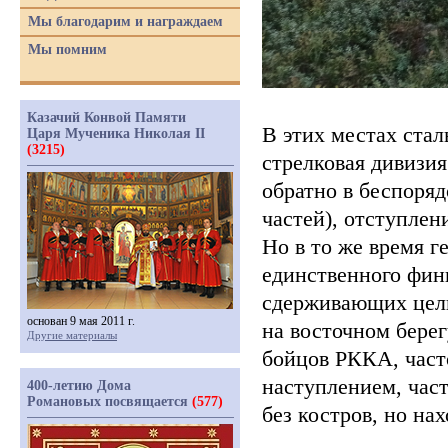
Мы благодарим и награждаем
Мы помним
Казачий Конвой Памяти
В этих местах ста
Царя Мученика Николая II
(3215)
стрелковая дивизия
обратно в беспоря
частей), отступлен
Но в то же время г
единственного фин
сдерживающих целы
основан 9 мая 2011 г.
на восточном берег
Другие материалы
бойцов РККА, част
наступлением, част
400-летию Дома
Романовых посвящается
(577)
без костров, но на