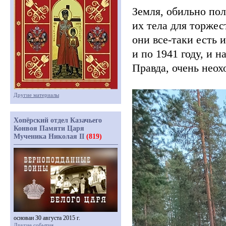
Земля, обильно по
их тела для торжес
они все-таки есть 
и по 1941 году, и н
Правда, очень неох
Другие материалы
Хопёрский отдел Казачьего
Конвоя Памяти Царя
Мученика Николая II
(819)
основан 30 августа 2015 г.
Другие события