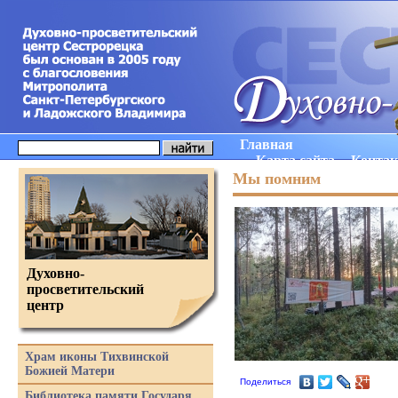
Главная
Карта сайта
Конта
Мы помним
Духовно-
просветительский
центр
Храм иконы Тихвинской
Божией Матери
Поделиться
Библиотека памяти Государя