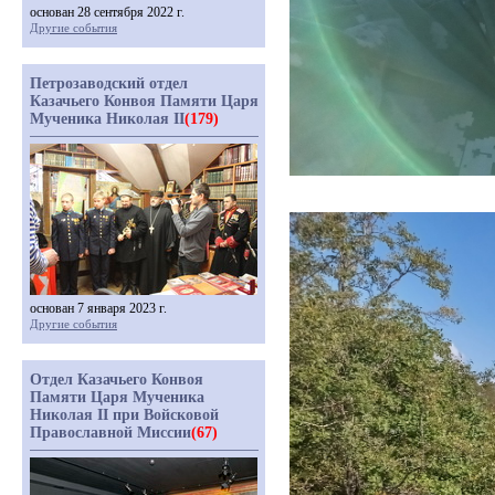
основан 28 сентября 2022 г.
Другие события
Петрозаводский отдел
Казачьего Конвоя Памяти Царя
Мученика Николая II
(179)
основан 7 января 2023 г.
Другие события
Отдел Казачьего Конвоя
Памяти Царя Мученика
Николая II при Войсковой
Православной Миссии
(67)