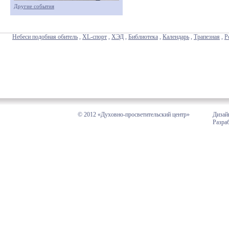
Другие события
Небеси подобная обитель
,
XL-спорт
,
ХЭД
,
Библиотека
,
Календарь
,
Трапезная
,
Р
© 2012 «Духовно-просветительский центр»
Дизай
Разра