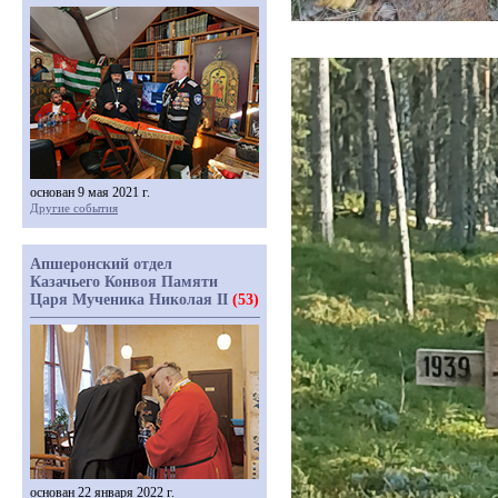
основан 9 мая 2021 г.
Другие события
Апшеронский отдел
Казачьего Конвоя Памяти
Царя Мученика Николая II
(53)
основан 22 января 2022 г.