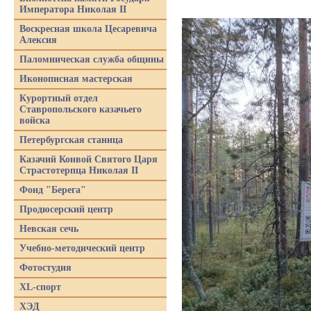
Императора Николая II
Воскресная школа Цесаревича
Алексия
Паломническая служба общины
Иконописная мастерская
Курортный отдел
Ставропольского казачьего
войска
Петербургская станица
Казачий Конвой Святого Царя
Страстотерпца Николая II
Фонд "Берега"
Продюсерский центр
Невская сечь
Учебно-методический центр
Фотостудия
XL-спорт
ХЭД