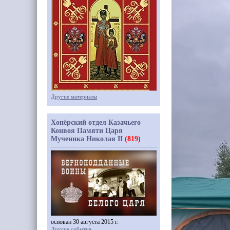
Другие материалы
Хопёрский отдел Казачьего
Конвоя Памяти Царя
Мученика Николая II
(819)
основан 30 августа 2015 г.
Другие события