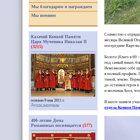
Мы благодарим и награждаем
Мы помним
Совместно с отряд
Казачий Конвой Памяти
месяцы Великой Оте
Царя Мученика Николая II
посередине Карельс
(3215)
Болото
(благо
в 60 
под самый накат, б
Невозможно себе пр
в полный профиль. 
тиной, землю. Перв
до останков героя 
и молчишь Бога, чт
основан 9 мая 2011 г.
В вахте памяти уча
Другие материалы
отдела Конвоя Пам
400-летию Дома
Романовых посвящается
(577)