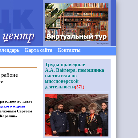
Смотреть
алендарь
Карта сайта
Контакты
Труды праведные
А.А. Ваймера, помощника
м районе
настоятеля по
ти
миссионерской
деятельности
(371)
ратство» во главе
дского отдела
елковым Сергеем
Карелии»