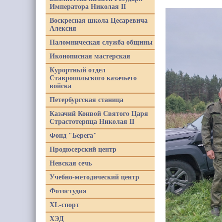
Императора Николая II
Воскресная школа Цесаревича
Алексия
Паломническая служба общины
Иконописная мастерская
Курортный отдел
Ставропольского казачьего
войска
Петербургская станица
Казачий Конвой Святого Царя
Страстотерпца Николая II
Фонд "Берега"
Продюсерский центр
Невская сечь
Учебно-методический центр
Фотостудия
XL-спорт
ХЭД