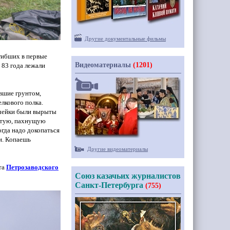
Другие документальные фильмы
гибших в первые
Видеоматериалы
(1201)
 83 года лежали
вшие грунтом,
лкового полка.
 ячейки были вырыты
истую, пахнущую
огда надо докопаться
и. Копаешь
Другие видеоматериалы
та
Петрозаводского
Союз казачьих журналистов
Санкт-Петербурга
(755)