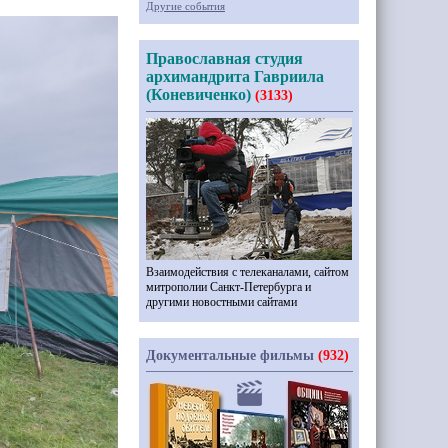
Другие события
Православная студия
архимандрита Гавриила
(Коневиченко)
(3133)
Взаимодействия с телеканалами, сайтом
митрополии Санкт-Петербурга и
другими новостными сайтами
Документальные фильмы
(932)