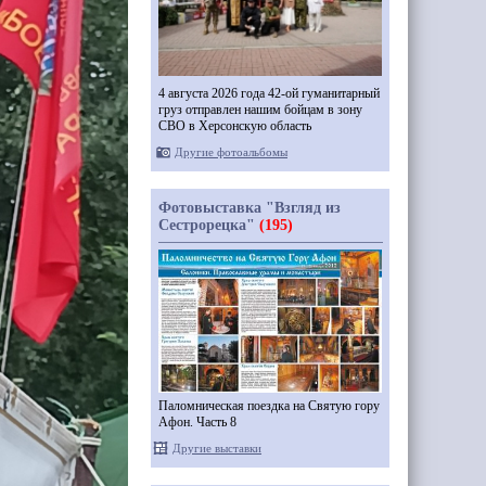
4 августа 2026 года 42-ой гуманитарный
груз отправлен нашим бойцам в зону
СВО в Херсонскую область
Другие фотоальбомы
Фотовыставка "Взгляд из
Сестрорецка"
(195)
Паломническая поездка на Святую гору
Афон. Часть 8
Другие выставки