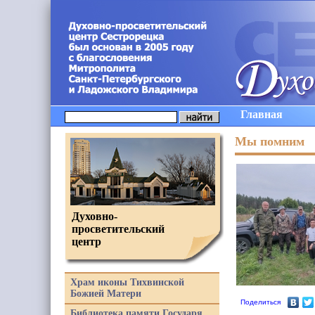
Главная
Мы помним
Духовно-
просветительский
центр
Храм иконы Тихвинской
Божией Матери
Поделиться
Библиотека памяти Государя