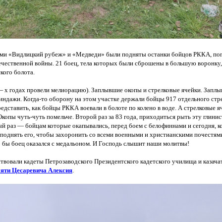
ами
«Видлицкий
рубеж» и
«Медведи
» были подняты останки бойцов РККА, по
чественной войны. 21 боец, тела которых были сброшены в большую воронку,
кого болота.
— х годах провели мелиорацию). Заплывшие окопы и стрелковые ячейки. Заплы
линдажи. Когда-то оборону на этом участке держали бойцы 917 отдельного стре
едставить, как бойцы РККА воевали в болоте по колено в воде. А стрелковые
Окопы чуть-чуть помельче. Второй раз за 83 года, приходиться рыть эту глин
ый раз — бойцам которые окапывались, перед боем с белофиннами и сегодня, к
и поднять его, чтобы захоронить со всеми военными и христианскими почестям
о бы боец оказался с медальоном. И Господь слышит наши молитвы!
ствовали кадеты Петрозаводского Президентского кадетского училища и казача
яти Цесаревича Алексия
.