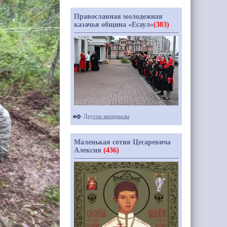
Православная молодежная
казачья община «Есаул»
(383)
Другие материалы
Маленькая сотня Цесаревича
Алексия
(436)