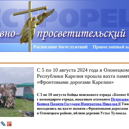
Расписание богослужений
Православный к
С 5 по 10 августа 2024 года в Олонецко
Республики Карелия прошла вахта памя
«Фронтовыми дорогами Карелии»
С 5 по 10 августа бойцы поискового отряда
«Боевое
б
с командиром отряда, наказным атаманом
Петрозаво
Конвоя Памяти Государя Императора Николая ll
Тяж
находились на вахте памяти
«Фронтовыми
дорогами 
в Олонецком районе, вблизи деревни Устье Тулоксы.