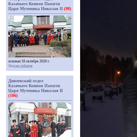
Казачьего Конвоя Памяти
Царя Мученика Николая II
(98)
основан 18 октября 2020 г.
Другие события
Дивеевский отдел
Казачьего Конвоя Памяти
Царя Мученика Николая II
(106)