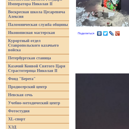
Императора Николая II
Воскресная школа Цесаревича
Алексия
Паломническая служба общины
Иконописная мастерская
Поделиться
Курортный отдел
Ставропольского казачьего
войска
Петербургская станица
Казачий Конвой Святого Царя
Страстотерпца Николая II
Фонд "Берега"
Продюсерский центр
Невская сечь
Учебно-методический центр
Фотостудия
XL-спорт
ХЭД