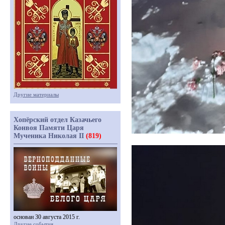
Другие материалы
Хопёрский отдел Казачьего
Конвоя Памяти Царя
Мученика Николая II
(819)
основан 30 августа 2015 г.
Другие события