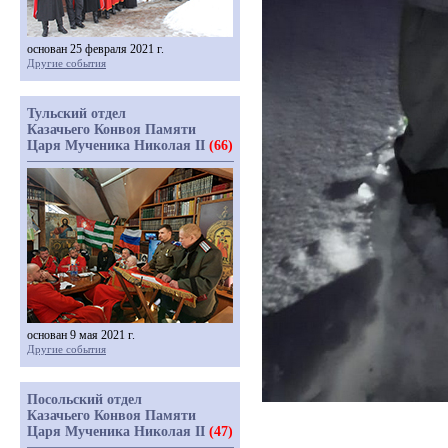
основан 25 февраля 2021 г.
Другие события
Тульский отдел
Казачьего Конвоя Памяти
Царя Мученика Николая II
(66)
основан 9 мая 2021 г.
Другие события
Посольский отдел
Казачьего Конвоя Памяти
Царя Мученика Николая II
(47)