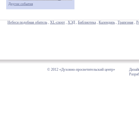
Другие события
Небеси подобная обитель
,
XL-спорт
,
ХЭД
,
Библиотека
,
Календарь
,
Трапезная
,
Р
© 2012 «Духовно-просветительский центр»
Дизай
Разра