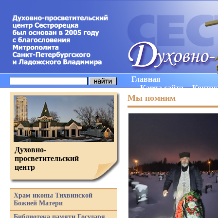
Главная
Карта сайта
Конта
Мы помним
Духовно-
просветительский
центр
Храм иконы Тихвинской
Божией Матери
Библиотека памяти Государя