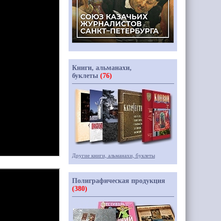
Книги, альманахи,
буклеты
(76)
Другие книги, альманахи, буклеты
Полиграфическая продукция
(380)