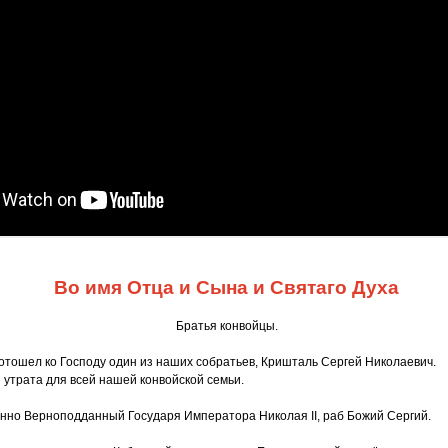
Во имя Отца и Сына и Святаго Духа
Братья конвойцы.
отошел ко Господу один из наших собратьев, Кришталь Сергей Николаевич.
утрата для всей нашей конвойской семьи.
инно Верноподданный Государя Императора Николая II, раб Божий Сергий.