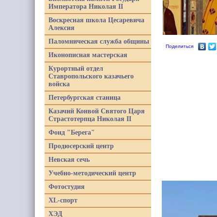
Императора Николая II
Воскресная школа Цесаревича
Алексия
Паломническая служба общины
Поделиться
Иконописная мастерская
Курортный отдел
Ставропольского казачьего
войска
Петербургская станица
Казачий Конвой Святого Царя
Страстотерпца Николая II
Фонд "Берега"
Продюсерский центр
Невская сечь
Учебно-методический центр
Фотостудия
XL-спорт
ХЭД