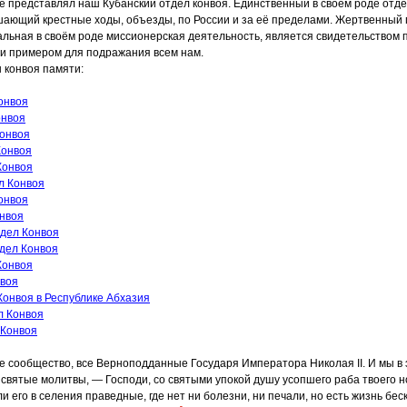
е представлял наш Кубанский отдел конвоя. Единственный в своём роде отде
шающий крестные ходы, объезды, по России и за её пределами. Жертвенный 
альная в своём роде миссионерская деятельность, является свидетельством
и примером для подражания всем нам.
 конвоя памяти:
онвоя
онвоя
онвоя
Конвоя
Конвоя
л Конвоя
онвоя
нвоя
дел Конвоя
дел Конвоя
Конвоя
нвоя
Конвоя в Республике Абхазия
л Конвоя
 Конвоя
е сообщество, все Верноподданные Государя Императора Николая II. И мы в
святые молитвы, — Господи, со святыми упокой душу усопшего раба твоего 
и его в селения праведные, где нет ни болезни, ни печали, но есть жизнь бес