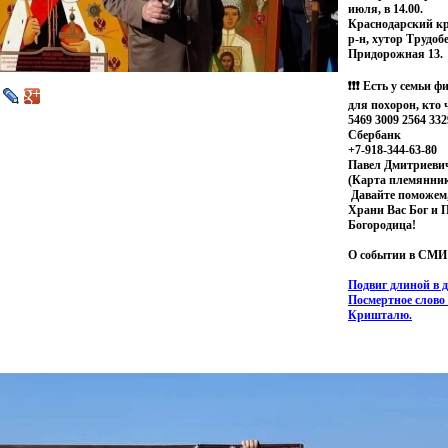
июля, в 14.00.
Краснодарский кр
р-н, хутор Трудоб
Придорожная 13.
❗❗❗ Есть у семьи 
для похорон, кто 
5469 3009 2564 332
Сбербанк
+7-918-344-63-80
Павел Дмитриевич
(Карта
племянник
Давайте поможем,
Храни Вас Бог и 
Богородица!
О событии в СМИ
Подвиг длиной в д
Посмертное слово
Кришталю.