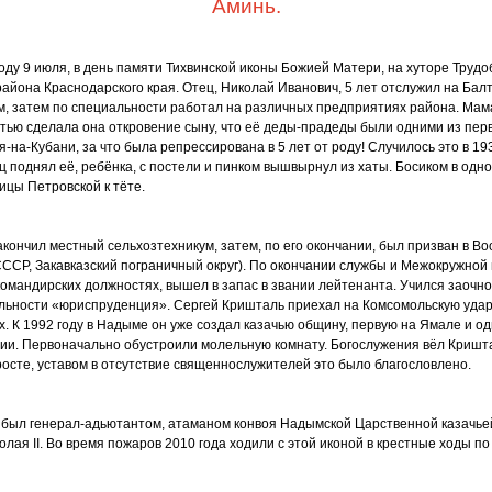
Аминь.
году 9 июля, в день памяти Тихвинской иконы Божией Матери, на хуторе Труд
айона Краснодарского края. Отец, Николай Иванович, 5 лет отслужил на Бал
м, затем по специальности работал на различных предприятиях района. Ма
тью сделала она откровение сыну, что её деды-прадеды были одними из пер
-на-Кубани, за что была репрессирована в 5 лет от роду! Случилось это в 19
 поднял её, ребёнка, с постели и пинком вышвырнул из хаты. Босиком в одн
ицы Петровской к тёте.
кончил местный сельхозтехникум, затем, по его окончании, был призван в 
ССР, Закавказский пограничный округ). По окончании службы и Межокружной
командирских должностях, вышел в запас в звании лейтенанта. Учился заочно
льности
«юриспруденция
». Сергей Кришталь приехал на Комсомольскую уда
ах. К 1992 году в Надыме он уже создал казачью общину, первую на Ямале и о
ии. Первоначально обустроили молельную комнату. Богослужения вёл Кришта
росте, уставом в отсутствие священнослужителей это было благословлено.
 был генерал-адьютантом, атаманом конвоя Надымской Царственной казачье
олая II. Во время пожаров 2010 года ходили с этой иконой в крестные ходы п