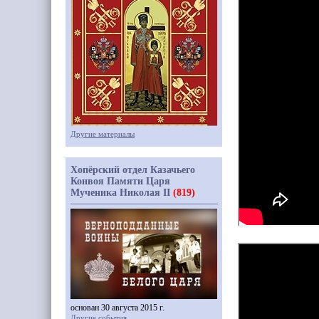
Другие материалы
Хопёрский отдел Казачьего
Конвоя Памяти Царя
Мученика Николая II
(819)
основан 30 августа 2015 г.
Другие события