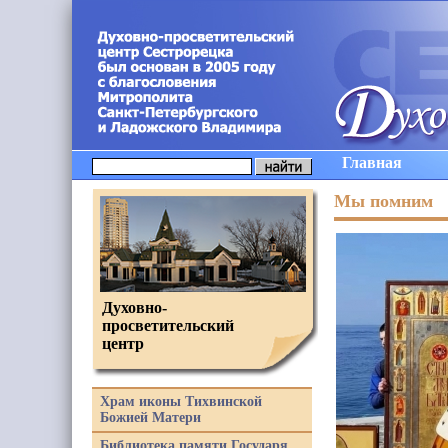
Главная
Мы помним
Духовно-
просветительский
центр
Храм иконы Тихвинской
Божией Матери
Библиотека памяти Государя