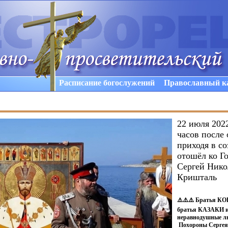
Расписание богослужений
Православный к
22 июля 2022
часов после 
приходя в со
отошёл ко Г
Сергей Нико
Кришталь
⚠️⚠️⚠️ Братья 
братья КАЗАКИ и
неравнодушные л
Похороны Сергея