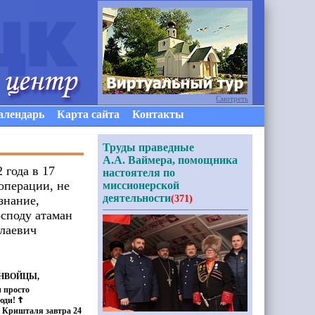
Смотреть
алендарь
Карта сайта
Контакты
Труды праведные
А.А. Ваймера, помощника
 года в 17
настоятеля по
операции, не
миссионерской
деятельности
знание,
(371)
осподу атаман
лаевич
КОНВОЙЦЫ,
 просто
юди! ☦
 Кришталя завтра 24