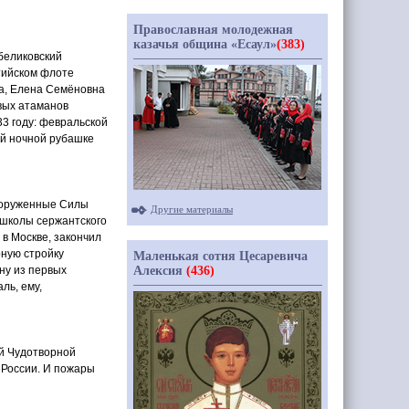
Православная молодежная
казачья община «Есаул»
(383)
обеликовский
тийском флоте
ма, Елена Семёновна
вых атаманов
33 году: февральской
ой ночной рубашке
Вооруженные Силы
Другие материалы
 школы сержантского
 в Москве, закончил
рную стройку
Маленькая сотня Цесаревича
Алексия
(436)
дну из первых
ль, ему,
й Чудотворной
о России. И пожары