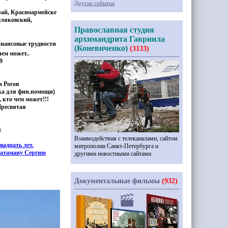
Другие события
ай, Красноармейске
еляковский,
Православная студия
архимандрита Гавриила
финансовые трудности
(Коневиченко)
(3133)
чем может..
9
 Рогов
а для фин.помощи)
 кто чем может!!!
Пресвятая
:
Взаимодействия с телеканалами, сайтом
вадцать лет.
митрополии Санкт-Петербурга и
 атаману Сергию
другими новостными сайтами
Документальные фильмы
(932)