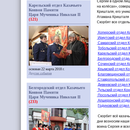
Сергий в одном лиц
Карельский отдел Казачьего
на колёсах», совер
Конвоя Памяти
Кришталя, его уник
Царя Мученика Николая II
Атамана Кришталя 
(121)
Скорбят все отделы
Хоперский отдел К
Иркутский отдел К
Самарский отдел К
Тобольский отдел 
Карельский отдел 
Белгородский отде
Сочинский отдел К
основан 22 марта 2018 г.
Крымский отдел Ко
Другие события
Благовещенский от
Ставропольский от
Дивеевский отдел 
Белгородский отдел Казачьего
Тульский отдел Ко
Конвоя Памяти
Посольский отдел 
Царя Мученика Николая II
Апшеронский отде
(233)
Годуновский отдел
Скорбит всё казачь
дни возносим наши 
воина Сергия и всел