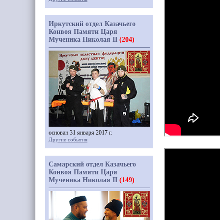
Иркутский отдел Казачьего
Конвоя Памяти Царя
Мученика Николая II
(204)
основан 31 января 2017 г.
Другие события
Самарский отдел Казачьего
Конвоя Памяти Царя
Мученика Николая II
(149)