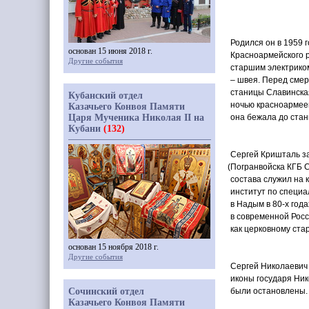
Родился он в 1959 
основан 15 июня 2018 г.
Красноармейского р
Другие события
старшим электрико
– швея. Перед смер
станицы Славинская
Кубанский отдел
ночью красноармеец
Казачьего Конвоя Памяти
Царя Мученика Николая II на
она бежала до стан
Кубани
(132)
Сергей Кришталь за
(Погранвойска
КГБ С
состава служил на 
институт по специа
в Надым в 80-х год
в современной Росс
как церковному ста
основан 15 ноября 2018 г.
Другие события
Сергей Николаевич
иконы государя Ник
Сочинский отдел
были остановлены.
Казачьего Конвоя Памяти