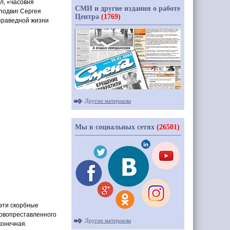
л,
«часовня
СМИ и другие издания о работе
подвиг Сергея
Центра
(1769)
 праведной жизни
Другие материалы
Мы в социальных сетях
(26501)
 эти скорбные
новопреставленного
Другие материалы
конечная.