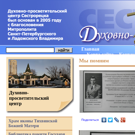
Главная
Карта сайта
Конта
Мы помним
Духовно-
просветительский
центр
Поделиться
Храм иконы Тихвинской
Божией Матери
Библиотека памяти Государя