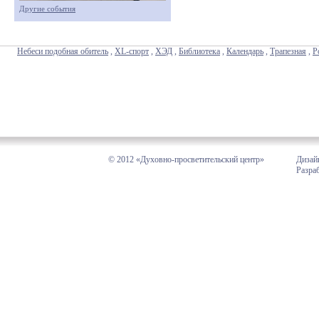
Другие события
Небеси подобная обитель
,
XL-спорт
,
ХЭД
,
Библиотека
,
Календарь
,
Трапезная
,
Р
© 2012 «Духовно-просветительский центр»
Дизай
Разра