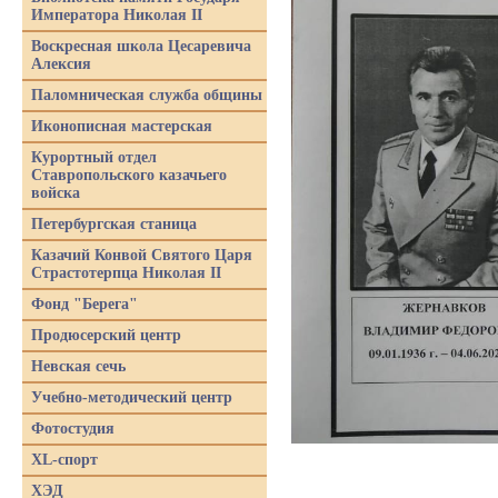
Императора Николая II
Воскресная школа Цесаревича
Алексия
Паломническая служба общины
Иконописная мастерская
Курортный отдел
Ставропольского казачьего
войска
Петербургская станица
Казачий Конвой Святого Царя
Страстотерпца Николая II
Фонд "Берега"
Продюсерский центр
Невская сечь
Учебно-методический центр
Фотостудия
XL-спорт
ХЭД