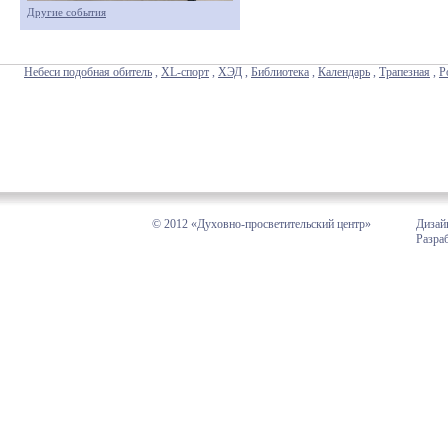
Другие события
Небеси подобная обитель
,
XL-спорт
,
ХЭД
,
Библиотека
,
Календарь
,
Трапезная
,
Р
© 2012 «Духовно-просветительский центр»
Дизай
Разра