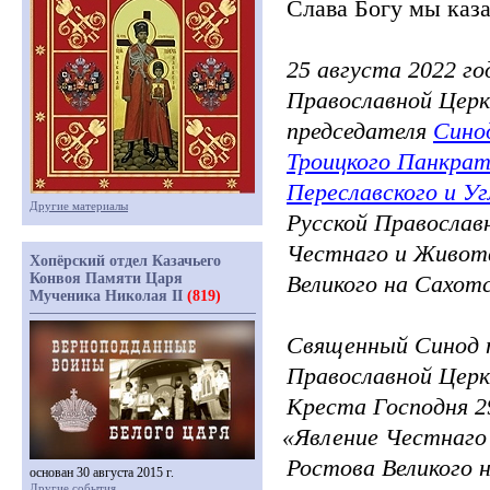
Слава Богу мы каза
25 августа 2022 го
Православной Церк
председателя
Сино
Троицкого Панкра
Переславского и У
Другие материалы
Русской Православ
Честнаго и Животв
Хопёрский отдел Казачьего
Конвоя Памяти Царя
Великого на Сахот
Мученика Николая II
(819)
Священный Синод п
Православной Церк
Креста Господня 2
«Явление
Честнаго 
Ростова Великого 
основан 30 августа 2015 г.
Другие события