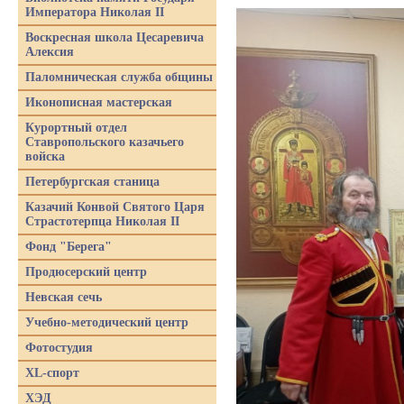
Императора Николая II
Воскресная школа Цесаревича
Алексия
Паломническая служба общины
Иконописная мастерская
Курортный отдел
Ставропольского казачьего
войска
Петербургская станица
Казачий Конвой Святого Царя
Страстотерпца Николая II
Фонд "Берега"
Продюсерский центр
Невская сечь
Учебно-методический центр
Фотостудия
XL-спорт
ХЭД