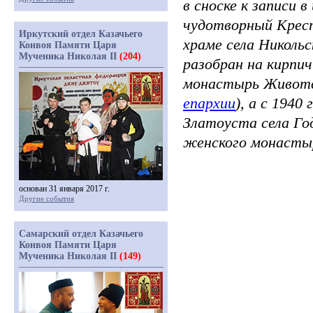
в сноске к записи в
чудотворный Крест
Иркутский отдел Казачьего
храме села Николь
Конвоя Памяти Царя
Мученика Николая II
(204)
разобран на кирпич
монастырь Животв
епархии
), а с 194
Златоуста села Го
женского монаст
основан 31 января 2017 г.
Другие события
Самарский отдел Казачьего
Конвоя Памяти Царя
Мученика Николая II
(149)