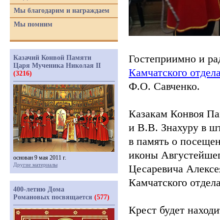
Мы благодарим и награждаем
Мы помним
Гостеприимно и ра
Казачий Конвой Памяти
Царя Мученика Николая II
Камчатского отдел
(3216)
Ф.О. Савченко.
Казакам Конвоя Па
и В.В. Знахуру
в шт
в память о посеще
иконы Августейшег
основан 9 мая 2011 г.
Другие материалы
Цесаревича Алексе
Камчатского отдел
400-летию Дома
Романовых посвящается
(577)
Крест будет находи