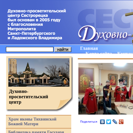
Главная
Карта сайта
Конта
Духовно-
просветительский
центр
Храм иконы Тихвинской
Поделиться
Божией Матери
Библиотека памяти Государя