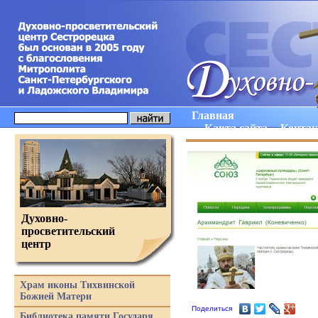
Главная
Карта сайта
Конта
Духовно-
просветительский
центр
Храм иконы Тихвинской
Божией Матери
Поделиться
Библиотека памяти Государя