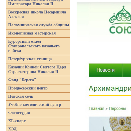
Императора Николая II
Воскресная школа Цесаревича
Алексия
Паломническая служба общины
Иконописная мастерская
Курортный отдел
Ставропольского казачьего
войска
Петербургская станица
Казачий Конвой Святого Царя
Страстотерпца Николая II
Фонд "Берега"
Продюсерский центр
Невская сечь
Учебно-методический центр
Фотостудия
XL-спорт
ХЭД