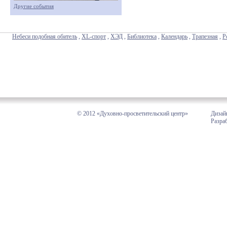
Другие события
Небеси подобная обитель
,
XL-спорт
,
ХЭД
,
Библиотека
,
Календарь
,
Трапезная
,
Р
© 2012 «Духовно-просветительский центр»
Дизай
Разра