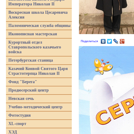
Императора Николая II
Воскресная школа Цесаревича
Алексия
Паломническая служба общины
Иконописная мастерская
Поделиться
Курортный отдел
Ставропольского казачьего
войска
Петербургская станица
Казачий Конвой Святого Царя
Страстотерпца Николая II
Фонд "Берега"
Продюсерский центр
Невская сечь
Учебно-методический центр
Фотостудия
XL-спорт
ХЭД