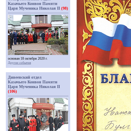
Казачьего Конвоя Памяти
Царя Мученика Николая II
(98)
основан 18 октября 2020 г.
Другие события
Дивеевский отдел
Казачьего Конвоя Памяти
Царя Мученика Николая II
(106)