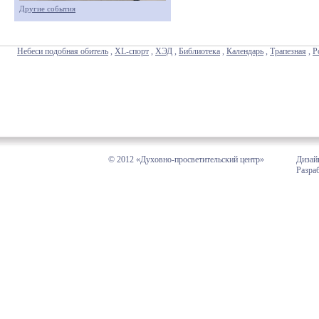
Другие события
Небеси подобная обитель
,
XL-спорт
,
ХЭД
,
Библиотека
,
Календарь
,
Трапезная
,
Р
© 2012 «Духовно-просветительский центр»
Дизай
Разра