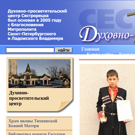
Главная
Карта сайта
Конта
Духовно-
просветительский
центр
Храм иконы Тихвинской
Божией Матери
Библиотека памяти Государя