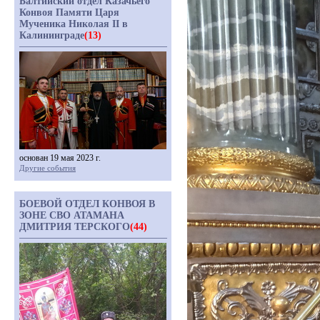
Балтийский отдел Казачьего
Конвоя Памяти Царя
Мученика Николая II в
Калининграде
(13)
основан 19 мая 2023 г.
Другие события
БОЕВОЙ ОТДЕЛ КОНВОЯ В
ЗОНЕ СВО АТАМАНА
ДМИТРИЯ ТЕРСКОГО
(44)