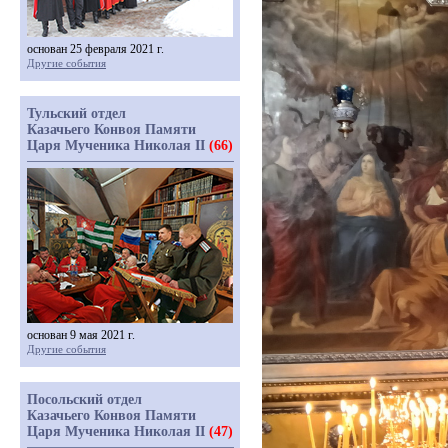
основан 25 февраля 2021 г.
Другие события
Тульский отдел
Казачьего Конвоя Памяти
Царя Мученика Николая II
(66)
основан 9 мая 2021 г.
Другие события
Посольский отдел
Казачьего Конвоя Памяти
Царя Мученика Николая II
(47)