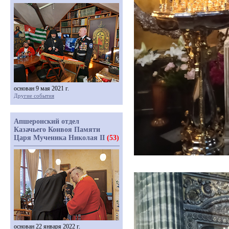
основан 9 мая 2021 г.
Другие события
Апшеронский отдел
Казачьего Конвоя Памяти
Царя Мученика Николая II
(53)
основан 22 января 2022 г.