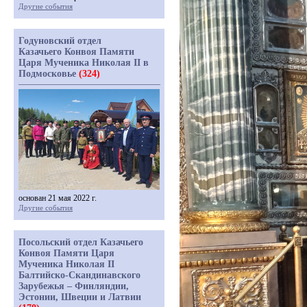
Другие события
Годуновский отдел
Казачьего Конвоя Памяти
Царя Мученика Николая II в
Подмосковье
(324)
основан 21 мая 2022 г.
Другие события
Посольский отдел Казачьего
Конвоя Памяти Царя
Мученика Николая II
Балтийско-Скандинавского
Зарубежья – Финляндии,
Эстонии, Швеции и Латвии