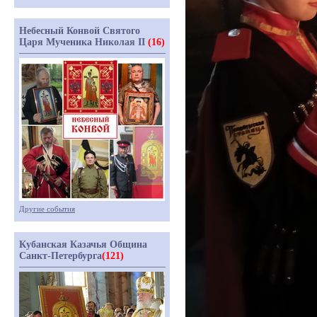
Небесный Конвой Святого
Царя Мученика Николая II
(16)
Другие события
Кубанская Казачья Община
Санкт-Петербурга
(121)