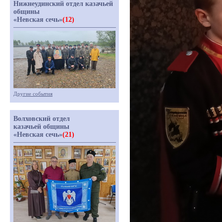
Нижнеудинский отдел казачьей
общины
«Невская сечь»
(12)
Другие события
Волховский отдел
казачьей общины
«Невская сечь»
(21)