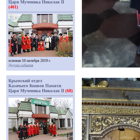
Царя Мученика Николая II
(401)
основан 10 октября 2019 г.
Другие события
Крымский отдел
Казачьего Конвоя Памяти
Царя Мученика Николая II
(68)