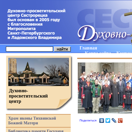
Главная
Карта сайта
Конта
Духовно-
просветительский
центр
Храм иконы Тихвинской
Поделиться
Божией Матери
Библиотека памяти Государя