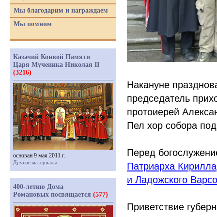
Мы благодарим и награждаем
Мы помним
Казачий Конвой Памяти
Царя Мученика Николая II
(3216)
Накануне празднов
председатель прихо
протоиерей Алекса
Пел хор собора по
Перед богослужени
основан 9 мая 2011 г.
Другие материалы
Патриарха Кирилла
и Ладожского Варс
400-летию Дома
Романовых посвящается
(577)
Приветствие губерн