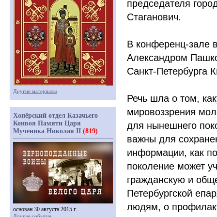
председателя город
Стаганович.
В конференц-зале в
Александром Пашко
Санкт-Петербурга К
Другие материалы
Речь шла о том, ка
мировоззрения мол
Хопёрский отдел Казачьего
Конвоя Памяти Царя
для нынешнего пок
Мученика Николая II
(819)
важны для сохранен
информации, как п
поколение может уч
гражданскую и обще
Петербургской епа
людям, о профилак
основан 30 августа 2015 г.
Другие события