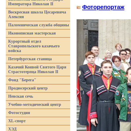
Императора Николая II
Фоторепортаж
Воскресная школа Цесаревича
Алексия
Паломническая служба общины
Иконописная мастерская
Курортный отдел
Ставропольского казачьего
войска
Петербургская станица
Казачий Конвой Святого Царя
Страстотерпца Николая II
Фонд "Берега"
Продюсерский центр
Невская сечь
Учебно-методический центр
Фотостудия
XL-спорт
ХЭД