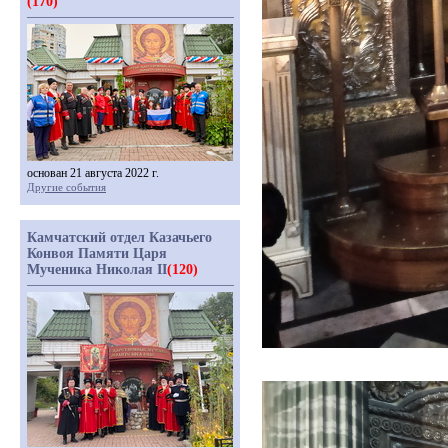
(170)
основан 21 августа 2022 г.
Другие события
Камчатский отдел Казачьего
Конвоя Памяти Царя
Мученика Николая II
(120)