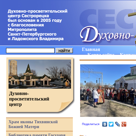
Главная
Карта сайта
Конта
Духовно-
просветительский
центр
Храм иконы Тихвинской
Поделиться
Божией Матери
Библиотека памяти Государя