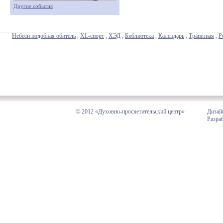
Другие события
Небеси подобная обитель
,
XL-спорт
,
ХЭД
,
Библиотека
,
Календарь
,
Трапезная
,
Р
© 2012 «Духовно-просветительский центр»
Дизай
Разра