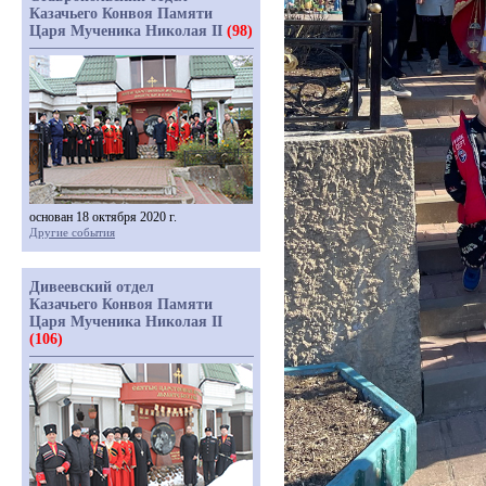
Казачьего Конвоя Памяти
Царя Мученика Николая II
(98)
основан 18 октября 2020 г.
Другие события
Дивеевский отдел
Казачьего Конвоя Памяти
Царя Мученика Николая II
(106)