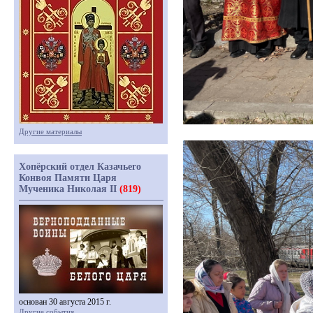
Другие материалы
Хопёрский отдел Казачьего
Конвоя Памяти Царя
Мученика Николая II
(819)
основан 30 августа 2015 г.
Другие события