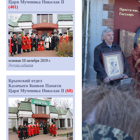
Царя Мученика Николая II
(401)
основан 10 октября 2019 г.
Другие события
Крымский отдел
Казачьего Конвоя Памяти
Царя Мученика Николая II
(68)