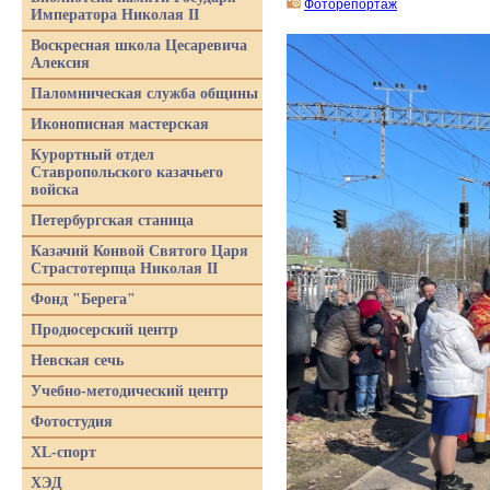
Фоторепортаж
Императора Николая II
Воскресная школа Цесаревича
Алексия
Паломническая служба общины
Иконописная мастерская
Курортный отдел
Ставропольского казачьего
войска
Петербургская станица
Казачий Конвой Святого Царя
Страстотерпца Николая II
Фонд "Берега"
Продюсерский центр
Невская сечь
Учебно-методический центр
Фотостудия
XL-спорт
ХЭД