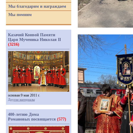
Мы благодарим и награждаем
Мы помним
Казачий Конвой Памяти
Царя Мученика Николая II
(3216)
основан 9 мая 2011 г.
Другие материалы
400-летию Дома
Романовых посвящается
(577)