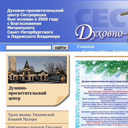
Главная
Карта сайта
Конта
Духовно-
просветительский
центр
Храм иконы Тихвинской
Божией Матери
Библиотека памяти Государя