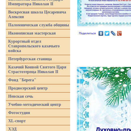
Императора Николая II
Воскресная школа Цесаревича
Алексия
Паломническая служба общины
Иконописная мастерская
Поделиться
Курортный отдел
Ставропольского казачьего
войска
Петербургская станица
Казачий Конвой Святого Царя
Страстотерпца Николая II
Фонд "Берега"
Продюсерский центр
Невская сечь
Учебно-методический центр
Фотостудия
XL-спорт
ХЭД