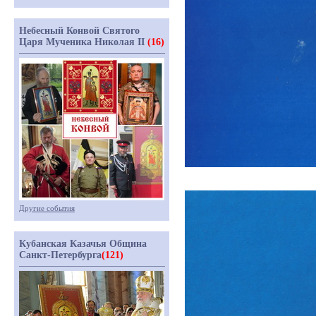
Небесный Конвой Святого
Царя Мученика Николая II
(16)
Другие события
Кубанская Казачья Община
Санкт-Петербурга
(121)