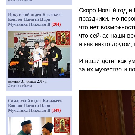
Скоро Новый год и 
Иркутский отдел Казачьего
праздники. Но поро
Конвоя Памяти Царя
Мученика Николая II
(204)
что нет возможности
что сейчас наши в
и как никто другой
И наши дети, как у
за их мужество и п
основан 31 января 2017 г.
Другие события
Самарский отдел Казачьего
Конвоя Памяти Царя
Мученика Николая II
(149)