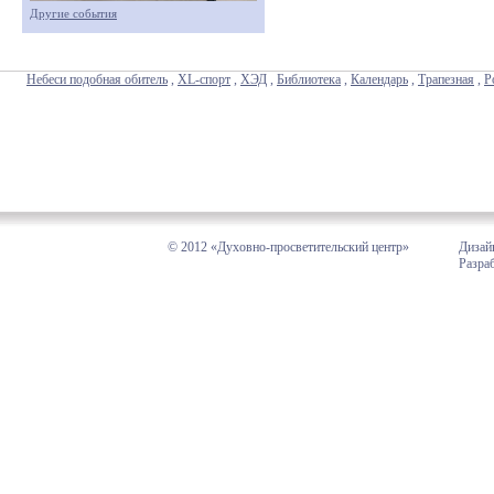
Другие события
Небеси подобная обитель
,
XL-спорт
,
ХЭД
,
Библиотека
,
Календарь
,
Трапезная
,
Р
© 2012 «Духовно-просветительский центр»
Дизай
Разра