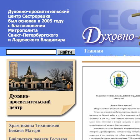
Главная
Карта сайта
Конта
Духовно-
просветительский
центр
Храм иконы Тихвинской
Божией Матери
Библиотека памяти Государя