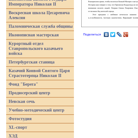
Императора Николая II
Воскресная школа Цесаревича
Алексия
Паломническая служба общины
Иконописная мастерская
Поделиться
Курортный отдел
Ставропольского казачьего
войска
Петербургская станица
Казачий Конвой Святого Царя
Страстотерпца Николая II
Фонд "Берега"
Продюсерский центр
Невская сечь
Учебно-методический центр
Фотостудия
XL-спорт
ХЭД