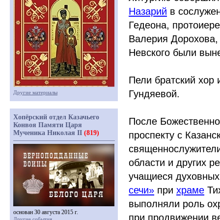
Назарий
в сослужен
Гедеона, протоиер
Валерия Дорохова,
Невского были выне
Пели братский хор
Гундяевой.
Другие материалы
Хопёрский отдел Казачьего
После Божественно
Конвоя Памяти Царя
Мученика Николая II
(819)
проспекту с Казанс
священнослужители
области и других р
учащиеся духовных 
сечи»
при
храме
Ти
выполняли роль ох
основан 30 августа 2015 г.
при продвижении в
Другие события