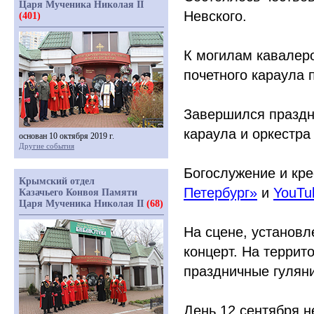
Царя Мученика Николая II
Невского.
(401)
К могилам кавалер
почетного караула 
Завершился праздн
караула и оркестра
основан 10 октября 2019 г.
Другие события
Богослужение и кр
Крымский отдел
Петербург»
и
YouTu
Казачьего Конвоя Памяти
Царя Мученика Николая II
(68)
На сцене, установл
концерт. На терри
праздничные гулян
День 12 сентября н