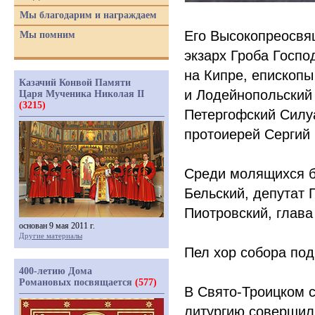
Мы благодарим и награждаем
Его Высокопреосвя
Мы помним
экзарх Гроба Госпо
на Кипре, епископы
Казачий Конвой Памяти
и Лодейнопольский
Царя Мученика Николая II
(3215)
Петергофский Силу
протоиерей Сергий 
Среди молящихся б
Бельский, депутат 
Пиотровский, глав
основан 9 мая 2011 г.
Другие материалы
Пел хор собора по
400-летию Дома
Романовых посвящается
(577)
В Свято-Троицком 
литургию совершил