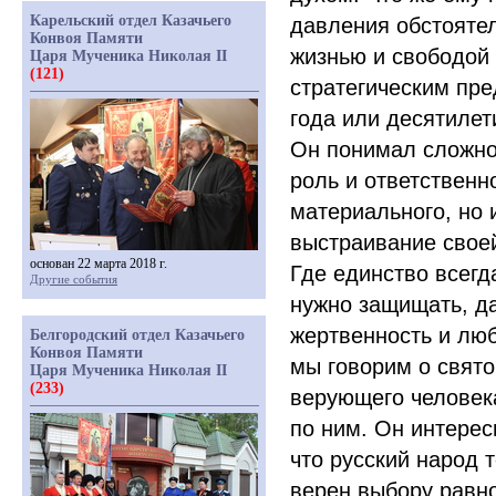
Карельский отдел Казачьего
давления обстояте
Конвоя Памяти
жизнью и свободой
Царя Мученика Николая II
(121)
стратегическим пр
года или десятиле
Он понимал сложнос
роль и ответственн
материального, но 
выстраивание свое
основан 22 марта 2018 г.
Где единство всегд
Другие события
нужно защищать, да
жертвенность и люб
Белгородский отдел Казачьего
Конвоя Памяти
мы говорим о свято
Царя Мученика Николая II
(233)
верующего человека
по ним. Он интерес
что русский народ 
верен выбору равн