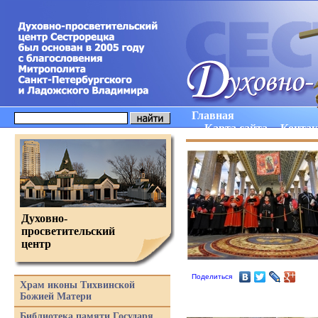
Главная
Карта сайта
Конта
Духовно-
просветительский
центр
Поделиться
Храм иконы Тихвинской
Божией Матери
Библиотека памяти Государя