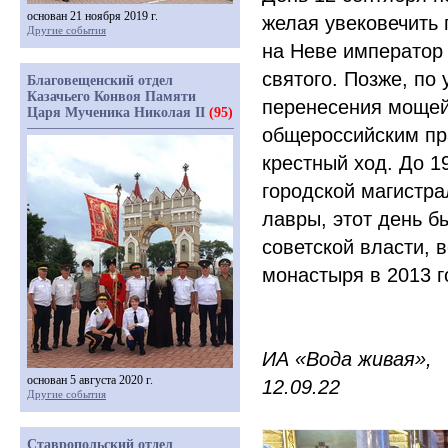
основан 21 ноября 2019 г.
желая увековечить 
Другие события
на Неве император
святого. Позже, по
Благовещенский отдел
Казачьего Конвоя Памяти
перенесения мощей
Царя Мученика Николая II
(95)
общероссийским пр
крестный ход. До 1
городской магистр
лавры, этот день б
советской власти, 
монастыря в 2013 г
ИА
«Вода
живая»,
основан 5 августа 2020 г.
12.09.22
Другие события
Ставропольский отдел