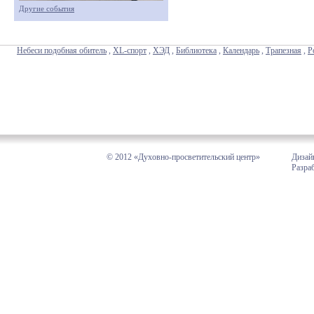
Другие события
Небеси подобная обитель
,
XL-спорт
,
ХЭД
,
Библиотека
,
Календарь
,
Трапезная
,
Р
© 2012 «Духовно-просветительский центр»
Дизай
Разра