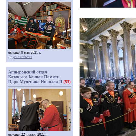
основан 9 мая 2021 г.
Другие события
Апшеронский отдел
Казачьего Конвоя Памяти
Царя Мученика Николая II
(53)
основан 22 января 2022 г.