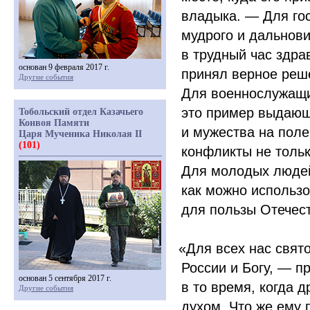
владыка. — Для го
мудрого и дальнови
в трудный час здра
основан 9 февраля 2017 г.
принял верное реше
Другие события
Для военнослужащи
это пример выдающе
Тобольский отдел Казачьего
Конвоя Памяти
и мужества на поле
Царя Мученика Николая II
(101)
конфликты не толь
Для молодых людей
как можно использо
для пользы Отечес
«Для
всех нас свят
России и Богу, — п
основан 5 сентября 2017 г.
в то время, когда 
Другие события
духом. Что же ему 