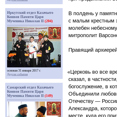
В полдень у памятн
Иркутский отдел Казачьего
Конвоя Памяти Царя
с малым крестным 
Мученика Николая II
(204)
молебен небесному 
митрополит Варсон
Правящий архиерей
основан 31 января 2017 г.
«Церковь
во все вр
Другие события
сказал, в частност
богослужение, в ко
Самарский отдел Казачьего
Конвоя Памяти Царя
Объединили любовь
Мученика Николая II
(149)
Отечеству — России
Александра, котор
месте, куда его при