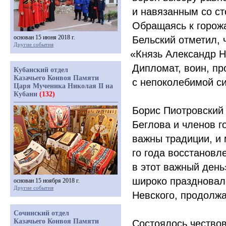
и навязанным со с
Обращаясь к горожа
основан 15 июня 2018 г.
Бельский отметил, ч
Другие события
«Князь
Александр Не
Дипломат, воин, п
Кубанский отдел
Казачьего Конвоя Памяти
с непоколебимой си
Царя Мученика Николая II на
Кубани
(132)
Борис Пиотровский
Беглова и членов г
важны традиции, и 
го года восстановл
в этот важный день
широко праздновал
основан 15 ноября 2018 г.
Другие события
Невского, продолж
Сочинский отдел
Казачьего Конвоя Памяти
Состоялось чество