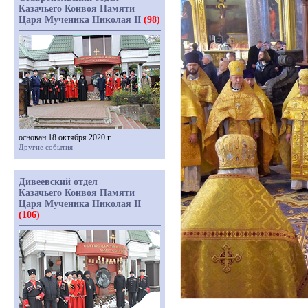
Казачьего Конвоя Памяти
Царя Мученика Николая II
(98)
основан 18 октября 2020 г.
Другие события
Дивеевский отдел
Казачьего Конвоя Памяти
Царя Мученика Николая II
(106)