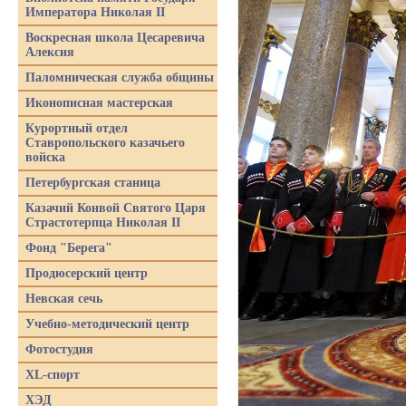
Императора Николая II
Воскресная школа Цесаревича
Алексия
Паломническая служба общины
Иконописная мастерская
Курортный отдел
Ставропольского казачьего
войска
Петербургская станица
Казачий Конвой Святого Царя
Страстотерпца Николая II
Фонд "Берега"
Продюсерский центр
Невская сечь
Учебно-методический центр
Фотостудия
XL-спорт
ХЭД