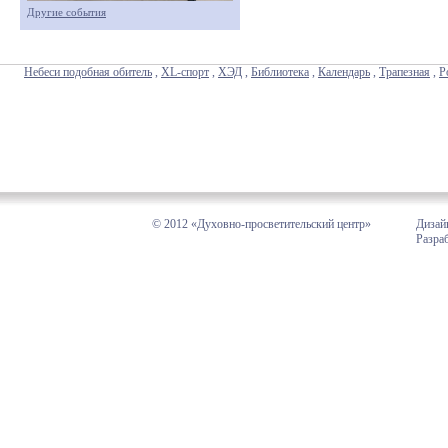
Другие события
Небеси подобная обитель
,
XL-спорт
,
ХЭД
,
Библиотека
,
Календарь
,
Трапезная
,
Р
© 2012 «Духовно-просветительский центр»
Дизай
Разра