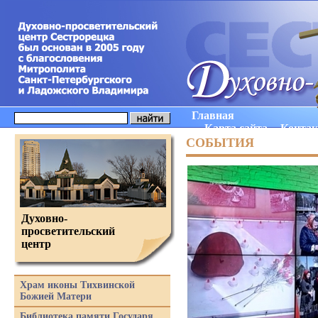
Главная
Карта сайта
Конта
СОБЫТИЯ
Духовно-
просветительский
центр
Храм иконы Тихвинской
Божией Матери
Библиотека памяти Государя