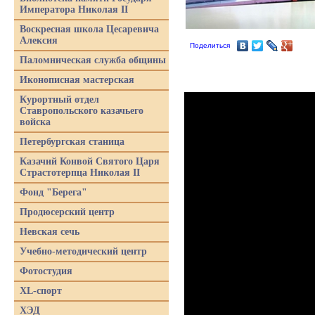
Императора Николая II
Воскресная школа Цесаревича
Алексия
Поделиться
Паломническая служба общины
Иконописная мастерская
Курортный отдел
Ставропольского казачьего
войска
Петербургская станица
Казачий Конвой Святого Царя
Страстотерпца Николая II
Фонд "Берега"
Продюсерский центр
Невская сечь
Учебно-методический центр
Фотостудия
XL-спорт
ХЭД