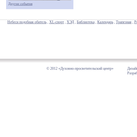
Другие события
Небеси подобная обитель
,
XL-спорт
,
ХЭД
,
Библиотека
,
Календарь
,
Трапезная
,
Р
© 2012 «Духовно-просветительский центр»
Дизай
Разра