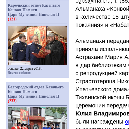
cgbs@mail.ru, т.
(85
Карельский отдел Казачьего
Альманаха
«
Конвой
Конвоя Памяти
Царя Мученика Николая II
в количестве 18 шт
(121)
покаяния» и
«
Набат
Альманахи передан
приняла исполняющ
Астрахани Мария А
в дар библиотекам
основан 22 марта 2018 г.
с репродукцией кар
Другие события
Страстотерпца Ник
Белгородский отдел Казачьего
Ипатьевского дома»
Конвоя Памяти
Царя Мученика Николая II
Тихвинской иконы 
(233)
церемонии передач
Юлия Владимиро
были награждены
о