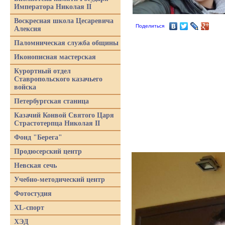
Императора Николая II
Воскресная школа Цесаревича
Поделиться
Алексия
Паломническая служба общины
Иконописная мастерская
Курортный отдел
Ставропольского казачьего
войска
Петербургская станица
Казачий Конвой Святого Царя
Страстотерпца Николая II
Фонд "Берега"
Продюсерский центр
Невская сечь
Учебно-методический центр
Фотостудия
XL-спорт
ХЭД