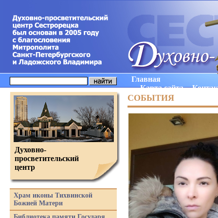
Главная
Карта сайта
Конта
СОБЫТИЯ
Духовно-
просветительский
центр
Храм иконы Тихвинской
Божией Матери
Библиотека памяти Государя