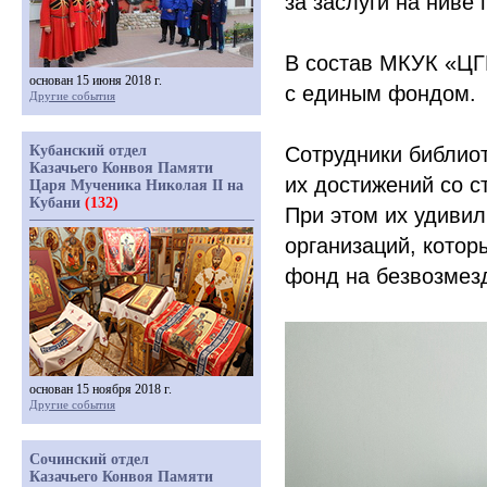
за заслуги на ниве
В состав МКУК
«
ЦГ
основан 15 июня 2018 г.
с единым фондом.
Другие события
Кубанский отдел
Сотрудники библио
Казачьего Конвоя Памяти
их достижений со 
Царя Мученика Николая II на
Кубани
(132)
При этом их удиви
организаций, котор
фонд на безвозмез
основан 15 ноября 2018 г.
Другие события
Сочинский отдел
Казачьего Конвоя Памяти